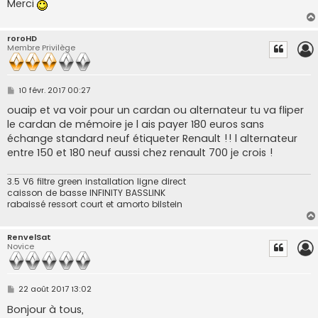
Merci
roroHD
Membre Privilège
M
10 févr. 2017 00:27
e
s
ouaip et va voir pour un cardan ou alternateur tu va fliper
s
le cardan de mémoire je l ais payer 180 euros sans
a
g
échange standard neuf étiqueter Renault !! l alternateur
e
entre 150 et 180 neuf aussi chez renault 700 je crois !
3.5 V6 filtre green installation ligne direct
caisson de basse INFINITY BASSLINK
rabaissé ressort court et amorto bilstein
RenvelSat
Novice
M
22 août 2017 13:02
e
s
Bonjour à tous,
s