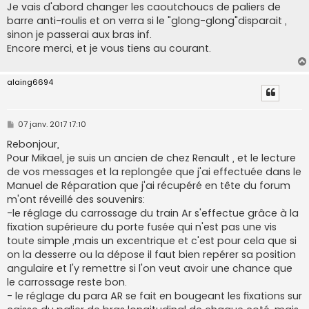
Je vais d'abord changer les caoutchoucs de paliers de
barre anti-roulis et on verra si le "glong-glong"disparait ,
sinon je passerai aux bras inf.
Encore merci, et je vous tiens au courant.
alaing6694
M
07 janv. 2017 17:10
e
s
Rebonjour,
s
Pour Mikael, je suis un ancien de chez Renault , et le lecture
a
g
de vos messages et la replongée que j'ai effectuée dans le
e
Manuel de Réparation que j'ai récupéré en tête du forum
m'ont réveillé des souvenirs:
-le réglage du carrossage du train Ar s'effectue grâce à la
fixation supérieure du porte fusée qui n'est pas une vis
toute simple ,mais un excentrique et c'est pour cela que si
on la desserre ou la dépose il faut bien repérer sa position
angulaire et l'y remettre si l'on veut avoir une chance que
le carrossage reste bon.
- le réglage du para AR se fait en bougeant les fixations sur