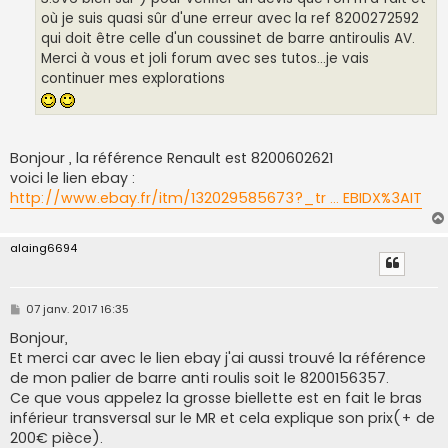
où je suis quasi sûr d'une erreur avec la ref 8200272592
qui doit être celle d'un coussinet de barre antiroulis AV.
Merci à vous et joli forum avec ses tutos...je vais
continuer mes explorations
Bonjour , la référence Renault est 8200602621
voici le lien ebay :
http://www.ebay.fr/itm/132029585673?_tr ... EBIDX%3AIT
alaing6694
M
07 janv. 2017 16:35
e
s
Bonjour,
s
Et merci car avec le lien ebay j'ai aussi trouvé la référence
a
g
de mon palier de barre anti roulis soit le 8200156357.
e
Ce que vous appelez la grosse biellette est en fait le bras
inférieur transversal sur le MR et cela explique son prix(+ de
200€ pièce).