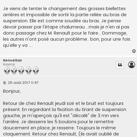
a
g
Je viens de tenter le changement des grosses biellettes
e
arrières et impossible de sortir la partie reliée au bras de
suspension. Elle est comme soudée au bras. Je pense
devoir passer par l'étape chalumeau ...mais je n'en ai pas
donc passage chez M. Renault pour le faire... Dommage,
les autres n'ont posé aucun problème.. bon, pour une fois
qu'elle y va ....
RenvelSat
Novice
M
28 août 2017 11:47
e
s
Bonjour,
s
a
g
Retour de chez Renault jeudi soir et le bruit est toujours
e
présent. En regardant la fixation du tirant de suspension
gauche, je m'aperçois qu'il est "décalé" de 3 mn vers
l'arrière. Je desserre les 5 boulons pour le remettre
doucement en place, je resserre. Toujours le même
claquement. Retour chez Renault, (ils avait oublié de