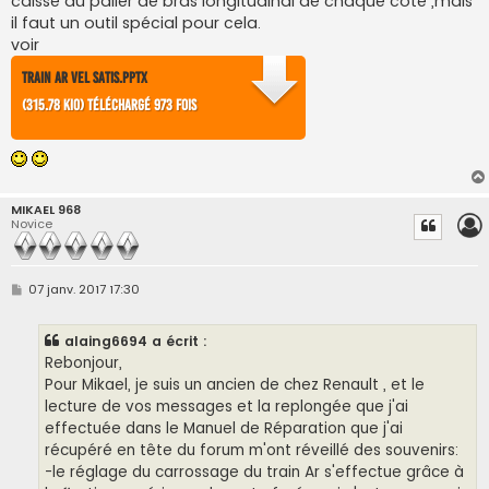
caisse du palier de bras longitudinal de chaque coté ,mais
il faut un outil spécial pour cela.
voir
TRAIN AR VEL SATIS.PPTX
(315.78 Kio) Téléchargé 973 fois
MIKAEL 968
Novice
M
07 janv. 2017 17:30
e
s
s
alaing6694 a écrit :
a
g
Rebonjour,
e
Pour Mikael, je suis un ancien de chez Renault , et le
lecture de vos messages et la replongée que j'ai
effectuée dans le Manuel de Réparation que j'ai
récupéré en tête du forum m'ont réveillé des souvenirs:
-le réglage du carrossage du train Ar s'effectue grâce à