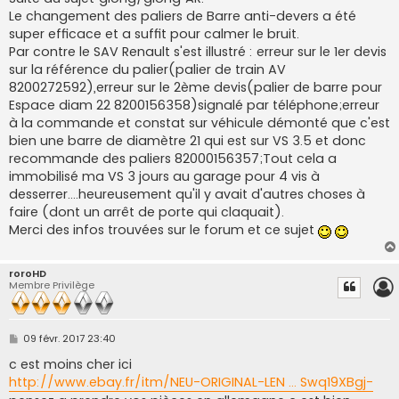
a
g
Le changement des paliers de Barre anti-devers a été
e
super efficace et a suffit pour calmer le bruit.
Par contre le SAV Renault s'est illustré : erreur sur le 1er devis
sur la référence du palier(palier de train AV
8200272592),erreur sur le 2ème devis(palier de barre pour
Espace diam 22 8200156358)signalé par téléphone;erreur
à la commande et constat sur véhicule démonté que c'est
bien une barre de diamètre 21 qui est sur VS 3.5 et donc
recommande des paliers 82000156357;Tout cela a
immobilisé ma VS 3 jours au garage pour 4 vis à
desserrer....heureusement qu'il y avait d'autres choses à
faire (dont un arrêt de porte qui claquait).
Merci des infos trouvées sur le forum et ce sujet
roroHD
Membre Privilège
M
09 févr. 2017 23:40
e
s
c est moins cher ici
s
http://www.ebay.fr/itm/NEU-ORIGINAL-LEN ... Swq19XBgj-
a
g