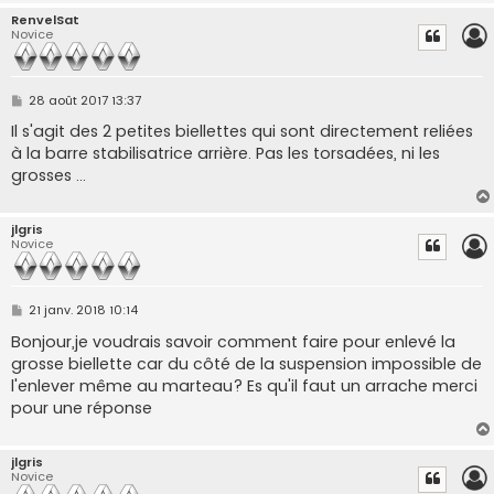
RenvelSat
Novice
M
28 août 2017 13:37
e
s
Il s'agit des 2 petites biellettes qui sont directement reliées
s
à la barre stabilisatrice arrière. Pas les torsadées, ni les
a
g
grosses ...
e
jlgris
Novice
M
21 janv. 2018 10:14
e
s
Bonjour,je voudrais savoir comment faire pour enlevé la
s
grosse biellette car du côté de la suspension impossible de
a
g
l'enlever même au marteau? Es qu'il faut un arrache merci
e
pour une réponse
jlgris
Novice