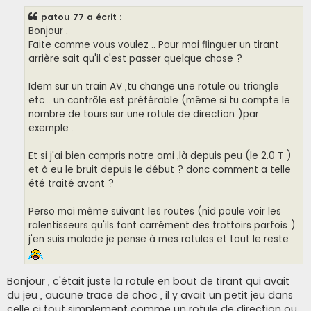
s
s
patou 77 a écrit :
a
g
Bonjour .
e
Faite comme vous voulez .. Pour moi flinguer un tirant
arrière sait qu'il c'est passer quelque chose ?
Idem sur un train AV ,tu change une rotule ou triangle
etc... un contrôle est préférable (même si tu compte le
nombre de tours sur une rotule de direction )par
exemple .
Et si j'ai bien compris notre ami ,là depuis peu (le 2.0 T )
et à eu le bruit depuis le début ? donc comment a telle
été traité avant ?
Perso moi même suivant les routes (nid poule voir les
ralentisseurs qu'ils font carrément des trottoirs parfois )
j'en suis malade je pense à mes rotules et tout le reste
Bonjour , c'était juste la rotule en bout de tirant qui avait
du jeu , aucune trace de choc , il y avait un petit jeu dans
celle ci tout simplement comme un rotule de direction ou