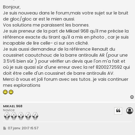
e
s
Bonjour,
s
Je suis nouveau dans le forum,mais votre sujet sur le bruit
a
g
de gloc/gloc ar est le mien aussi.
e
Vos solutions me paraissent les bonnes.
Je suis preneur de la part de Mikael 968 qu'il me précise la
référence exacte du tirant qu'il a mis en photo , car je suis
incapable de lire celle- ci sur son cliché.
Je suis aussi demandeur de la référence Renault du
coussinet caoutchouc de la barre antiroulis AR (pour une
3.5V6 bien sûr ) pour vérifier un devis que l'on m'a fait et
où je suis quasi sûr d'une erreur avec la ref 8200272592 qui
doit être celle d'un coussinet de barre antiroulis AV.
Merci à vous et joli forum avec ses tutos...je vais continuer
mes explorations
MIKAEL 968
Novice
M
07 janv. 2017 15:57
e