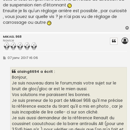
de suspension rien d'étonnant
Ensuite je lis qu'un réglage arrière est possible , par curiosité
, vous jouez sur quelle vis ? je n'ai pas vu de réglage de
carrossage ou autre
MIKAEL 968
Novice
M
07 janv. 2017 16:06
e
s
s
alaing6694 a écrit :
a
g
Bonjour,
e
Je suis nouveau dans le forum,mais votre sujet sur le
bruit de gloc/gloc ar est le mien aussi.
Vos solutions me paraissent les bonnes.
Je suis preneur de la part de Mikael 968 qu'il me précise
la référence exacte du tirant qu'il a mis en photo , car je
suis incapable de lire celle- ci sur son cliché.
Je suis aussi demandeur de la référence Renault du
coussinet caoutchouc de la barre antiroulis AR (pour une
3.5V6 bien sûr ) pour vérifier un devis que l'on m'a fait et