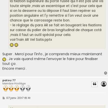
la fixation supérieure du porte fusée qui n'est pas une vis
toute simple ,mais un excentrique et c'est pour cela que
si on la desserre ou la dépose il faut bien repérer sa
position angulaire et l'y remettre si l'on veut avoir une
chance que le carrossage reste bon.
- le réglage du para AR se fait en bougeant les fixations
sur caisse du palier de bras longitudinal de chaque coté
,mais il faut un outil spécial pour cela.
voirTrain AR Vel Satis.pptx
Super . Merci pour l'info , je comprends mieux maintenant
. Je vais quand même l'envoyer le faire pour finaliser
tout ça .
Encore merci .
patou 77
Membre Privilège
M
07 janv. 2017 18:41
e
s
s