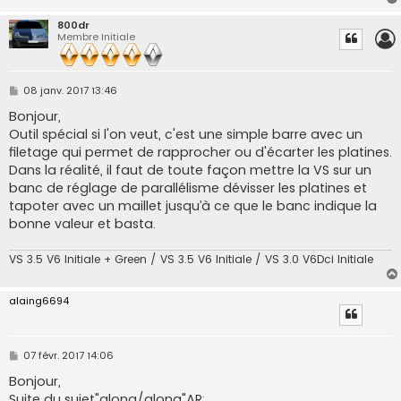
800dr
Membre Initiale
M
08 janv. 2017 13:46
e
s
Bonjour,
s
Outil spécial si l'on veut, c'est une simple barre avec un
a
g
filetage qui permet de rapprocher ou d'écarter les platines.
e
Dans la réalité, il faut de toute façon mettre la VS sur un
banc de réglage de parallélisme dévisser les platines et
tapoter avec un maillet jusqu’à ce que le banc indique la
bonne valeur et basta.
VS 3.5 V6 Initiale + Green / VS 3.5 V6 Initiale / VS 3.0 V6Dci Initiale
alaing6694
M
07 févr. 2017 14:06
e
s
Bonjour,
s
Suite du sujet"glong/glong"AR: