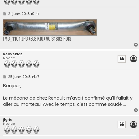
M
21 janv. 2018 10:41
e
s
s
a
g
e
IMG_1101.JPG (6.8 Kio) Vu 31802 fois
RenvelSat
Novice
M
25 janv. 2018 14:17
e
s
Bonjour,
s
a
g
Le mécano de chez Renault m'avait confirmé qu'il fallait y
e
aller au marteau. Avec le temps, c'est comme soudé ...
jlgris
Novice