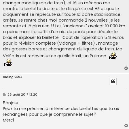
changer mon liquide de frein), et là un mécano me
montre la biellette droite et le dis qu'elle est HS et que le
claquement se répercute sur toute la barre stabilisatrice
arrière. Je rentre chez moi, commande 2 nouvelles, je les
remonte et là plus rien !! Les "anciennes" avaient 10 000 km
a peine mais il a suffit d'un nid de poule pour décaler le
bras et exploser la biellette... Cout de l'opération 541 euros
pour la révision complète (vidange + filtres) , montage
des grosses barres et changement du liquide de frein. Ma
VelSatis est redevenue ce qu'elle était, un Pullman
alaing6694
M
28 août 2017 12:20
e
s
Bonjour,
s
Peux tu me préciser la référence des biellettes que tu as
a
g
rechangées pour que je comprenne le sujet?
e
Merci