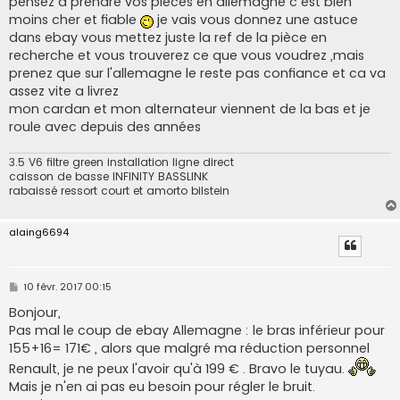
pensez a prendre vos pièces en allemagne c est bien
e
moins cher et fiable
je vais vous donnez une astuce
dans ebay vous mettez juste la ref de la pièce en
recherche et vous trouverez ce que vous voudrez ,mais
prenez que sur l'allemagne le reste pas confiance et ca va
assez vite a livrez
mon cardan et mon alternateur viennent de la bas et je
roule avec depuis des années
3.5 V6 filtre green installation ligne direct
caisson de basse INFINITY BASSLINK
rabaissé ressort court et amorto bilstein
alaing6694
M
10 févr. 2017 00:15
e
s
Bonjour,
s
Pas mal le coup de ebay Allemagne : le bras inférieur pour
a
g
155+16= 171€ , alors que malgré ma réduction personnel
e
Renault, je ne peux l'avoir qu'à 199 € . Bravo le tuyau.
Mais je n'en ai pas eu besoin pour régler le bruit.