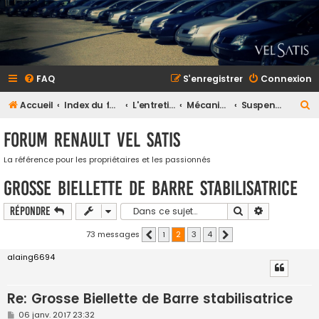
FAQ
S’enregistrer
Connexion
R
Accueil
Index du forum
L'entretien et la maintenance
Mécanique
Suspension
e
Forum Renault VEL SATIS
c
h
La référence pour les propriétaires et les passionnés
e
Grosse Biellette de Barre stabilisatrice
r
Rechercher
Recherche a
Répondre
c
h
73 messages
1
2
3
4
Précédente
Suivante
e
alaing6694
r
Re: Grosse Biellette de Barre stabilisatrice
M
06 janv. 2017 23:32