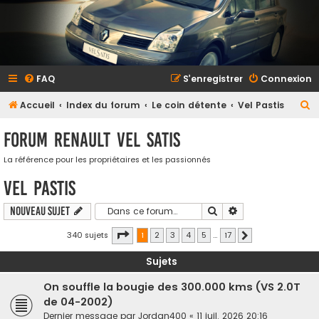
FAQ
S’enregistrer
Connexion
R
Accueil
Index du forum
Le coin détente
Vel Pastis
e
Forum Renault VEL SATIS
c
h
La référence pour les propriétaires et les passionnés
e
Vel Pastis
r
Rechercher
Recherche avancé
Nouveau sujet
c
Page
sur
h
340 sujets
1
2
3
4
5
…
17
Suivante
e
Sujets
r
On souffle la bougie des 300.000 kms (VS 2.0T
de 04-2002)
Dernier message par
Jordan400
«
11 juil. 2026 20:16