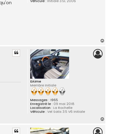
Véhicule :
Initiale 3.5L 2006
 qu'on
H
a
u
t
EAime
Membre Initiale
Messages :
1965
Enregistré le :
09 mai 2018
Localisation :
La Rochelle
Véhicule :
Vel Satis 3.5 V6 Initiale
H
a
u