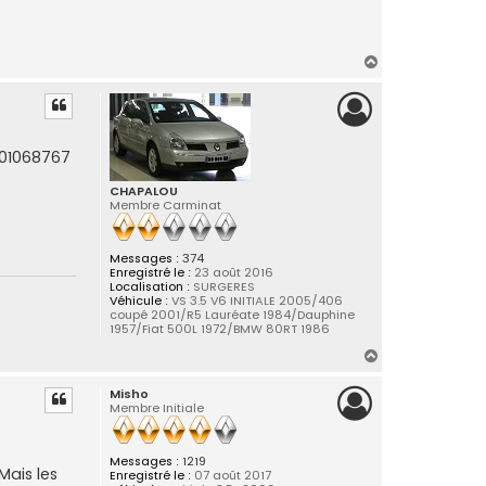
H
a
u
t
701068767
CHAPALOU
Membre Carminat
Messages :
374
Enregistré le :
23 août 2016
Localisation :
SURGERES
Véhicule :
VS 3.5 V6 INITIALE 2005/406
coupé 2001/R5 Lauréate 1984/Dauphine
1957/Fiat 500L 1972/BMW 80RT 1986
H
a
Misho
u
Membre Initiale
t
Messages :
1219
Mais les
Enregistré le :
07 août 2017