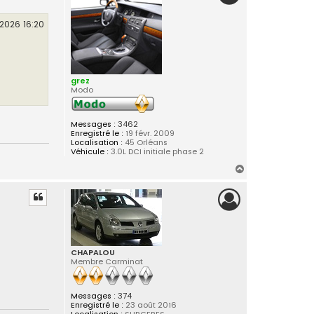
t
2026 16:20
grez
Modo
Messages :
3462
Enregistré le :
19 févr. 2009
Localisation :
45 Orléans
Véhicule :
3.0L DCI initiale phase 2
H
a
u
t
CHAPALOU
Membre Carminat
Messages :
374
Enregistré le :
23 août 2016