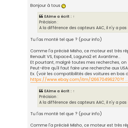
e
s
Bonjour à tous
s
a
g
EAime
a écrit :
↑
e
Précision :
A la différence des capteurs AAC, il n'y a pas 
Tu l'as monté tel que ? (pour info)
Comme l'a précisé Misho, ce moteur est très ré
Renault VS, Espace4, Laguna2 et Avantime...
Et pourtant, malgré toutes mes recherches, 
Peut-être qu'il faut faire une recherche aux USA
Ex. (voir les compatibilités des voitures en ba
https://www.ebay.com/itm/126670496270?f ..
EAime
a écrit :
↑
Précision :
A la différence des capteurs AAC, il n'y a pas 
Tu l'as monté tel que ? (pour info)
Comme l'a précisé Misho, ce moteur est très ré