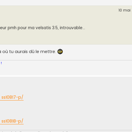
10 mai 
ur pmh pour ma velsatis 3.5, introuvable...
 où tu aurais dû le mettre.
 !
 ss10817-p/
 ss10818-p/