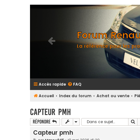
Forum Renaul
La référence pour les pro
Accès rapide
FAQ
Accueil
Index du forum
Achat ou vente
Pi
Capteur pmh
Re
Répondre
Capteur pmh
M
par
Marou945
»
10 mai 2026 16:20