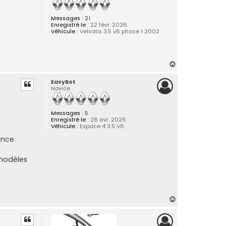
Messages :
21
Enregistré le :
22 févr. 2026
Véhicule :
Velsatis 3.5 v6 phase 1 2002
H
a
EasyBot
u
Novice
t
Messages :
5
Enregistré le :
28 avr. 2026
Véhicule :
Espace 4 3.5 V6
ance.
 modèles
H
a
u