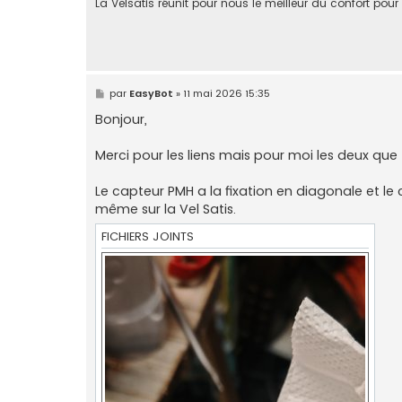
La Velsatis réunit pour nous le meilleur du confort pour
M
par
EasyBot
»
11 mai 2026 15:35
e
s
Bonjour,
s
a
g
Merci pour les liens mais pour moi les deux que
e
Le capteur PMH a la fixation en diagonale et le 
même sur la Vel Satis.
FICHIERS JOINTS