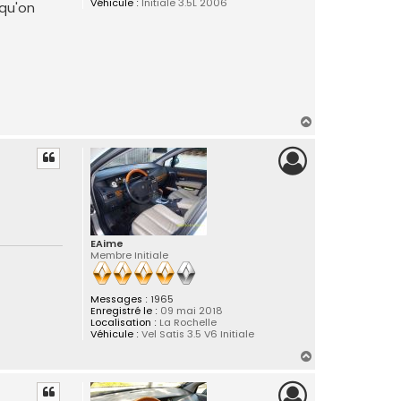
Véhicule :
Initiale 3.5L 2006
 qu'on
H
a
u
t
EAime
Membre Initiale
Messages :
1965
Enregistré le :
09 mai 2018
Localisation :
La Rochelle
Véhicule :
Vel Satis 3.5 V6 Initiale
H
a
u