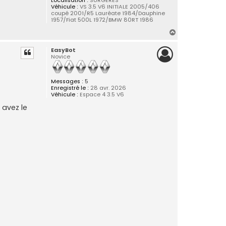
Localisation :
SURGERES
Véhicule :
VS 3.5 V6 INITIALE 2005/406
coupé 2001/R5 Lauréate 1984/Dauphine
1957/Fiat 500L 1972/BMW 80RT 1986
H
a
EasyBot
u
Novice
t
Messages :
5
Enregistré le :
28 avr. 2026
Véhicule :
Espace 4 3.5 V6
 avez le