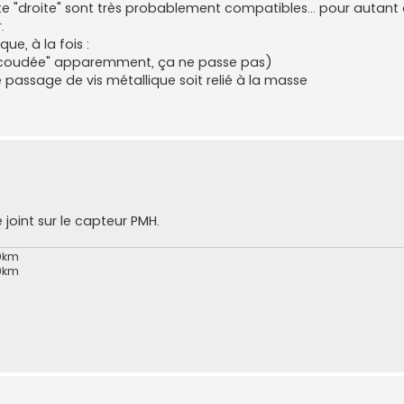
e "droite" sont très probablement compatibles... pour autant
.
ue, à la fois :
on "coudée" apparemment, ça ne passe pas)
 passage de vis métallique soit relié à la masse
 joint sur le capteur PMH.
00km
00km