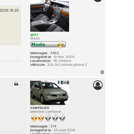
t
2026 16:20
grez
Modo
Messages :
3462
Enregistré le :
19 févr. 2009
Localisation :
45 Orléans
Véhicule :
3.0L DCI initiale phase 2
H
a
u
t
CHAPALOU
Membre Carminat
Messages :
374
Enregistré le :
23 août 2016