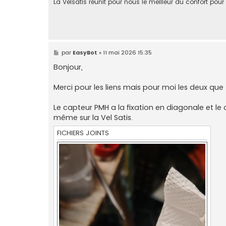
La Velsatis réunit pour nous le meilleur du confort pour
M
par
EasyBot
»
11 mai 2026 15:35
e
s
Bonjour,
s
a
g
Merci pour les liens mais pour moi les deux que
e
Le capteur PMH a la fixation en diagonale et le 
même sur la Vel Satis.
FICHIERS JOINTS