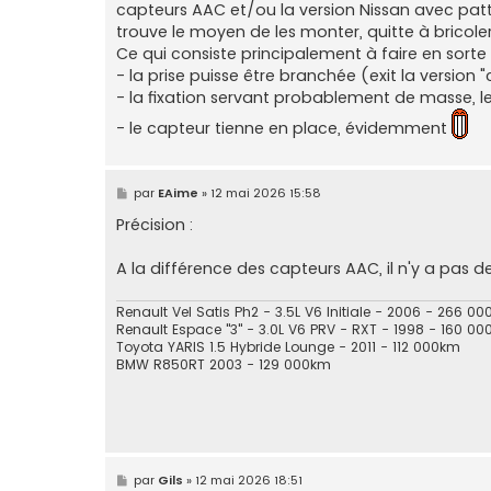
capteurs AAC et/ou la version Nissan avec patt
trouve le moyen de les monter, quitte à bricoler
Ce qui consiste principalement à faire en sorte q
- la prise puisse être branchée (exit la versi
- la fixation servant probablement de masse, le
- le capteur tienne en place, évidemment
M
par
EAime
»
12 mai 2026 15:58
e
s
Précision :
s
a
g
A la différence des capteurs AAC, il n'y a pas de
e
Renault Vel Satis Ph2 - 3.5L V6 Initiale - 2006 - 266 0
Renault Espace "3" - 3.0L V6 PRV - RXT - 1998 - 160 0
Toyota YARIS 1.5 Hybride Lounge - 2011 - 112 000km
BMW R850RT 2003 - 129 000km
M
par
Gils
»
12 mai 2026 18:51