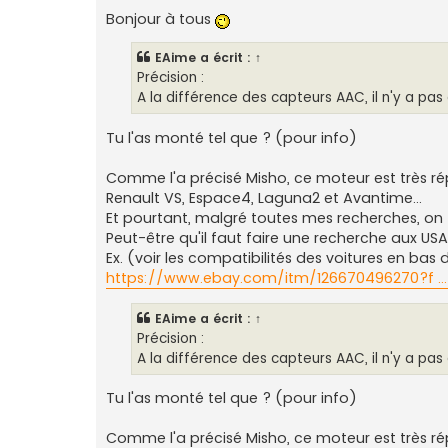
e
s
Bonjour à tous
s
a
g
EAime
a écrit :
↑
e
Précision :
A la différence des capteurs AAC, il n'y a pas 
Tu l'as monté tel que ? (pour info)
Comme l'a précisé Misho, ce moteur est très ré
Renault VS, Espace4, Laguna2 et Avantime...
Et pourtant, malgré toutes mes recherches, 
Peut-être qu'il faut faire une recherche aux USA
Ex. (voir les compatibilités des voitures en ba
https://www.ebay.com/itm/126670496270?f ..
EAime
a écrit :
↑
Précision :
A la différence des capteurs AAC, il n'y a pas 
Tu l'as monté tel que ? (pour info)
Comme l'a précisé Misho, ce moteur est très ré