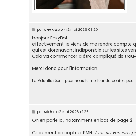
M
par
CHAPALOU
»
12 mai 2026 09:20
e
s
bonjour EasyBot,
s
effectivement, je viens de me rendre compte 
a
g
qui est dorénavant indisponible sur les sites ve
e
Cela va commencer à être compliqué de trouv
Merci donc pour l'information.
La Velsatis réunit pour nous le meilleur du confort pour
M
par
Misho
»
12 mai 2026 14:26
e
s
On en parle ici, notamment en bas de page 2 :
s
a
g
Clairement ce capteur PMH
dans sa version spé
e