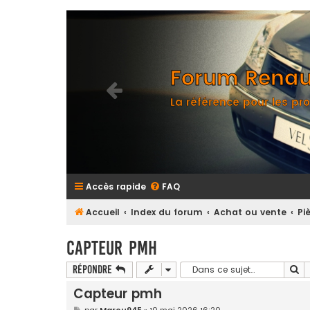
Forum Renaul
La référence pour les pro
Accès rapide
FAQ
Accueil
Index du forum
Achat ou vente
Pi
Capteur pmh
Re
Répondre
Capteur pmh
M
par
Marou945
»
10 mai 2026 16:20