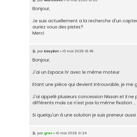
e
s
Bonjour,
s
a
g
Je suis actuellement a la recherche d'un capteu
e
auriez vous des pistes?
Merci
M
par
EasyBot
»
10 mai 2026 16:45
e
s
Bonjour,
s
a
g
J'ai un Espace IV avec le même moteur.
e
Etant une pièce qui devient introuvable, je me 
J'ai appelé plusieurs concession Nissan et il ne
différents mais ce n'est pas la même fixation ...
Si quelqu'un à une solution je suis preneur aussi
M
par
grez
»
10 mai 2026 21:24
e