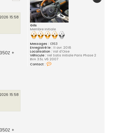
t
2026 15:58
Gils
Membre Initiale
Messages :
1363
Enregistré le :
11 avr. 2018
Localisation :
Val d'Oise
 350Z +
Véhicule :
Vel Satis Initiale Paris Phase 2
BVA 3.5L V6 2007
C
Contact :
o
n
t
a
c
t
e
r
2026 15:58
G
i
l
s
 350Z +