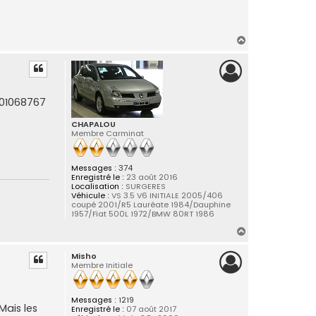
H
a
u
t
701068767
CHAPALOU
Membre Carminat
Messages :
374
Enregistré le :
23 août 2016
Localisation :
SURGERES
Véhicule :
VS 3.5 V6 INITIALE 2005/406
coupé 2001/R5 Lauréate 1984/Dauphine
1957/Fiat 500L 1972/BMW 80RT 1986
H
a
Misho
u
Membre Initiale
t
Messages :
1219
Mais les
Enregistré le :
07 août 2017