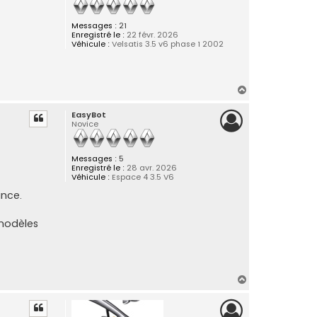
Messages :
21
Enregistré le :
22 févr. 2026
Véhicule :
Velsatis 3.5 v6 phase 1 2002
H
a
EasyBot
u
Novice
t
Messages :
5
Enregistré le :
28 avr. 2026
Véhicule :
Espace 4 3.5 V6
ance.
 modèles
H
a
u