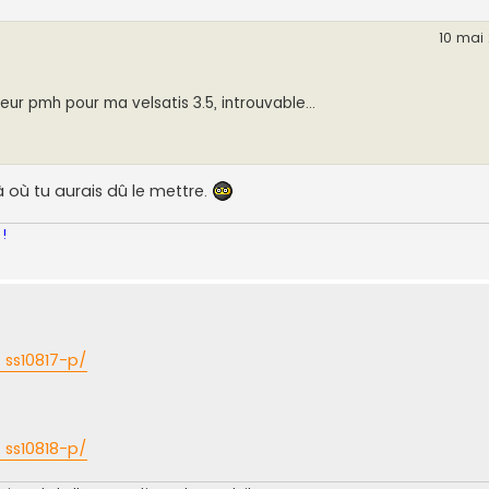
10 mai 
ur pmh pour ma velsatis 3.5, introuvable...
 où tu aurais dû le mettre.
 !
 ss10817-p/
 ss10818-p/