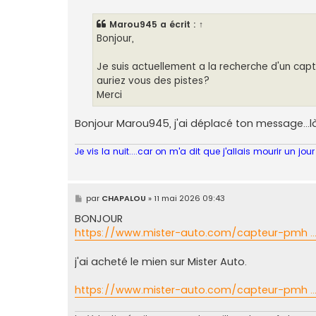
s
s
Marou945
a écrit :
↑
a
g
Bonjour,
e
Je suis actuellement a la recherche d'un capte
auriez vous des pistes?
Merci
Bonjour Marou945, j'ai déplacé ton message...là
Je vis la nuit....car on m'a dit que j'allais mourir un jour
M
par
CHAPALOU
»
11 mai 2026 09:43
e
s
BONJOUR
s
https://www.mister-auto.com/capteur-pmh ...
a
g
e
j'ai acheté le mien sur Mister Auto.
https://www.mister-auto.com/capteur-pmh ...