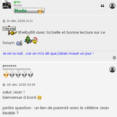
grez
Modo
M
01 déc. 2025 21:21
e
s
s
Shelby66 avec ta belle et bonne lecture sur ce
a
g
e
forum.
Je vis la nuit....car on m'a dit que j'allais mourir un jour !
pocosso
Membre Expression
M
06 déc. 2025 23:39
e
s
salut Jean !
s
bienvenue à bord
a
g
e
petite question : un lien de parenté avec le célèbre Jean
Rédélé ?