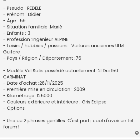
e
s
- Pseudo : REDELE
s
- Prénom : Didier
a
g
- Âge : 59
e
- Situation familiale :Marié
- Enfants : 3
- Profession :Ingénieur ALPINE
- Loisirs / hobbies / passions : Voitures anciennes ULM
Guitare
- Pays / Région / Département :76
- Modèle Vel Satis possédé actuellement :2l Dci 150
CARMINAT
- Date d'achat :26/11/2025
- Première mise en circulation : 2009
- Kilométrage :125000
- Couleurs extérieure et intérieure : Gris Eclipse
- Options:
- Une ou 2 phrases gentilles :C'est parti, cool d'avoir un tel
forum!