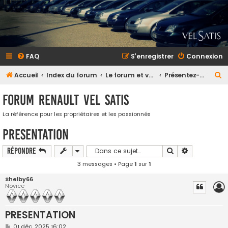
FAQ
S’enregistrer
Connexion
R
Accueil
Index du forum
Le forum et vous
Présentez-vous (et votre Vel Satis)
e
Forum Renault VEL SATIS
c
h
La référence pour les propriétaires et les passionnés
e
PRESENTATION
r
Rechercher
Recherche a
Répondre
c
3 messages • Page
1
sur
1
h
Shelby66
e
Novice
r
PRESENTATION
M
01 déc. 2025 16:02