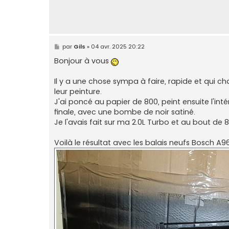
M
par
Gils
»
04 avr. 2025 20:22
e
s
Bonjour à vous
s
a
g
Il y a une chose sympa à faire, rapide et qui ch
e
leur peinture.
J'ai poncé au papier de 800, peint ensuite l'in
finale, avec une bombe de noir satiné.
Je l'avais fait sur ma 2.0L Turbo et au bout de 
Voilà le résultat avec les balais neufs Bosch A9