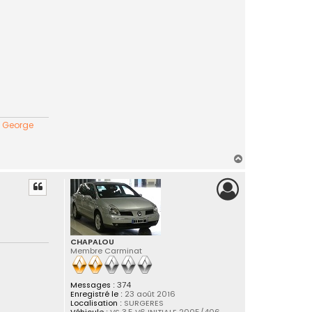
" George
H
a
u
t
CHAPALOU
Membre Carminat
Messages :
374
Enregistré le :
23 août 2016
Localisation :
SURGERES
Véhicule :
VS 3.5 V6 INITIALE 2005/406