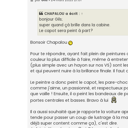
e
s
s
CHAPALOU
a écrit :
↑
a
g
bonjour Gils;
e
super quand çà brille dans la cabine.
Le capot sera peint à part?
Bonsoir Chapalou
Pour te répondre, ayant fait plein de peintures 
couleur la plus difficile à faire, même à entret
(plus simple avec un hayon sur nos VS) sont les
et qui peuvent nuire à la brillance finale. Il faut
Le peintre a donc peint le capot, les pare-chocs 
comme j'aime, un passionné, et respectueux pour s
que vaille ! Ensuite, il a peint les bandeaux d
portes centrales et basses. Bravo à lui
Il a aussi souhaité que je rapporte la voiture ap
tende pour passer un coup de lustrage à la mach
déjà super content comme ça), c'est dire.