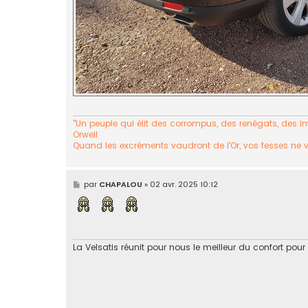
"Un peuple qui élit des corrompus, des renégats, des imp
Orwell
Quand les excréments vaudront de l'Or, vos fesses ne 
M
par
CHAPALOU
»
02 avr. 2025 10:12
e
s
s
a
g
e
La Velsatis réunit pour nous le meilleur du confort pour