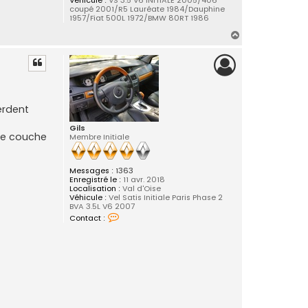
coupé 2001/R5 Lauréate 1984/Dauphine
1957/Fiat 500L 1972/BMW 80RT 1986
H
a
u
t
erdent
Gils
nne couche
Membre Initiale
Messages :
1363
Enregistré le :
11 avr. 2018
Localisation :
Val d'Oise
Véhicule :
Vel Satis Initiale Paris Phase 2
BVA 3.5L V6 2007
C
Contact :
o
n
t
a
c
t
e
r
G
i