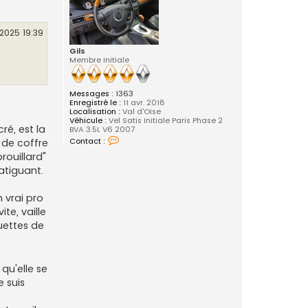
2025 19:39
Gils
Membre Initiale
Messages :
1363
Enregistré le :
11 avr. 2018
Localisation :
Val d'Oise
Véhicule :
Vel Satis Initiale Paris Phase 2
ré, est la
BVA 3.5L V6 2007
C
Contact :
e de coffre
o
rouillard"
n
t
fatiguant.
a
c
t
n vrai pro
e
r
te, vaille
G
uettes de
i
l
s
qu'elle se
e suis