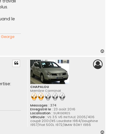
 travail
lus.
quand le
" George
H
a
u
t
rtise:
CHAPALOU
Membre Carminat
Messages :
374
Enregistré le :
23 août 2016
Localisation :
SURGERES
Véhicule :
VS 3.5 V6 INITIALE 2005/406
coupé 2001/R5 Lauréate 1984/Dauphine
1957/Fiat 500L 1972/BMW 80RT 1986
H