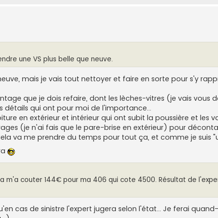
rendre une VS plus belle que neuve.
euve, mais je vais tout nettoyer et faire en sorte pour s'y ra
ge que je dois refaire, dont les lèches-vitres (je vais vous
 détails qui ont pour moi de l'importance...
iture en extérieur et intérieur qui ont subit la poussière et les 
vitrages (je n'ai fais que le pare-brise en extérieur) pour décont
. Cela va me prendre du temps pour tout ça, et comme je suis "
era
Cela m'a couter 144€ pour ma 406 qui cote 4500. Résultat de l'exper
en cas de sinistre l'expert jugera selon l'état... Je ferai qua