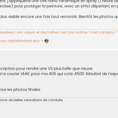
père, j'appliquerai une cire nano céramique en spray (1 heure de
rcisse) pour protéger la peinture, avec un effet déperlant en p
t plus visible encore une fois tout remonté. Bientôt les photos 
osteurs, des voleurs et des traîtres n’est pas victime ! Il est complice !
vous appartiendront plus !!
scription pour rendre une VS plus belle que neuve.
la m'a couter 144€ pour ma 406 qui cote 4500. Résultat de l'expe
e les photos finales.
 vivre de belles sensations de conduite