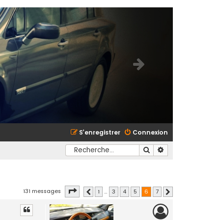
S’enregistrer
Connexion
Rechercher
Recherche avancé
Page
sur
131 messages
1
…
3
4
5
6
7
Précédente
Suivante