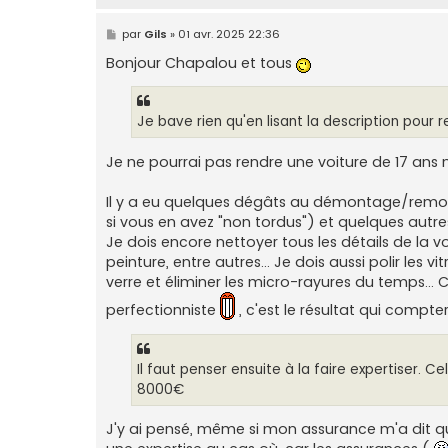
M
par
Gils
»
01 avr. 2025 22:36
e
s
Bonjour Chapalou et tous
s
a
g
e
Je bave rien qu'en lisant la description pour 
Je ne pourrai pas rendre une voiture de 17 ans n
Il y a eu quelques dégâts au démontage/remonta
si vous en avez "non tordus") et quelques autres
Je dois encore nettoyer tous les détails de la vo
peinture, entre autres... Je dois aussi polir les 
verre et éliminer les micro-rayures du temps..
perfectionniste
, c'est le résultat qui compt
Il faut penser ensuite à la faire expertiser. 
8000€
J'y ai pensé, même si mon assurance m'a dit qu'