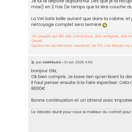
Je lui ai déposé aujourd'hui. Dès que je la récu
maxi) en 2 fois (le temps que la 1ère couche du
La Vel Satis brille autant que dans la cabine, e
nettoyage complet sera terminé
"Un peuple qui élit des corrompus, des renégats, des imp
Orwell
Quand les excréments vaudront de l'Or, vos fesses ne 
M
par
CHAPALOU
»
01 avr. 2025 11:56
e
s
bonjour Gils,
s
Ok bien compris. Je bave rien qu'en lisant la de
a
g
Il faut penser ensuite à la faire expertiser. Ce
e
8000€
Bonne continuation et on attend avec impatienc
La Velsatis réunit pour nous le meilleur du confort pour