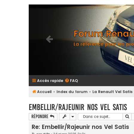
Forum Renaul
La référence pour les pro
Accès rapide
FAQ
Accueil
Index du forum
La Renault Vel Satis
Embellir/Rajeunir nos Vel Satis
Re
Répondre
Re: Embellir/Rajeunir nos Vel Satis
M
par
Gils
»
24 mars 2025 21:01