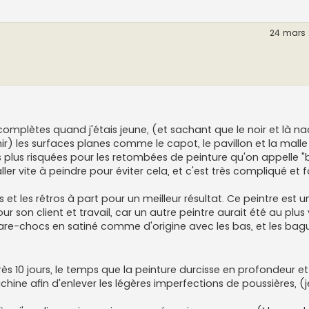
24 mars 
complètes quand j'étais jeune, (et sachant que le noir et là nac
enir) les surfaces planes comme le capot, le pavillon et la mall
 plus risquées pour les retombées de peinture qu'on appelle "b
 aller vite à peindre pour éviter cela, et c'est très compliqué et 
et les rétros à part pour un meilleur résultat. Ce peintre est u
on client et travail, car un autre peintre aurait été au plus vi
e pare-chocs en satiné comme d'origine avec les bas, et les bag
rès 10 jours, le temps que la peinture durcisse en profondeur et 
ine afin d'enlever les légères imperfections de poussières, (j