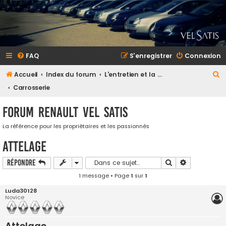
FAQ
S’enregistrer
Connexion
R
Accueil
Index du forum
L'entretien et la maintenance
e
Carrosserie
c
Forum Renault VEL SATIS
h
e
La référence pour les propriétaires et les passionnés
r
Attelage
c
Rechercher
Recherche a
Répondre
h
1 message • Page
1
sur
1
e
Luda30128
r
Novice