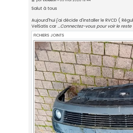
e
s
Salut à tous
s
a
g
Aujourd'hui j'ai décide d'installer le RVCD ( Ré
e
VelSatis car
...Connectez-vous pour voir le reste
FICHIERS JOINTS