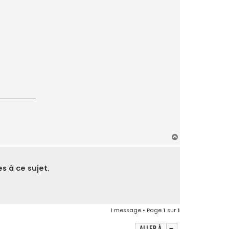
H
a
u
t
s à ce sujet.
1 message • Page
1
sur
1
Aller à