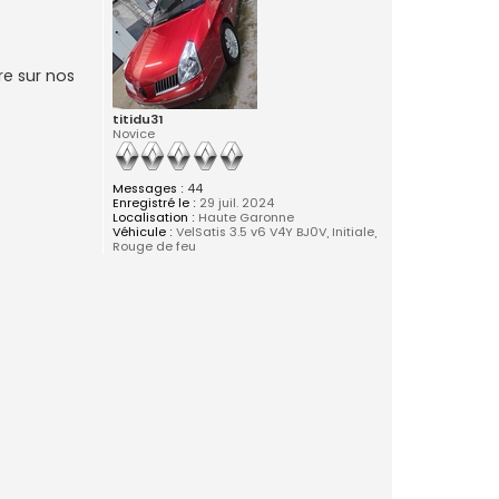
re sur nos
titidu31
Novice
Messages :
44
Enregistré le :
29 juil. 2024
Localisation :
Haute Garonne
Véhicule :
VelSatis 3.5 v6 V4Y BJ0V, Initiale,
Rouge de feu