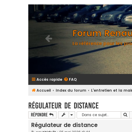
Forum Renaul
La référence pour les pro
Accès rapide
FAQ
Accueil
Index du forum
L'entretien et la m
Régulateur de distance
Re
Répondre
Régulateur de distance
M
par
titidu31
»
05 mai 2026 19:44