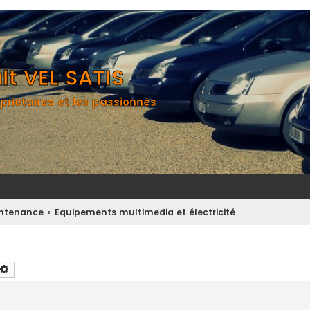
t VEL SATIS
priétaires et les passionnés
aintenance
Equipements multimedia et électricité
chercher
Recherche avancée