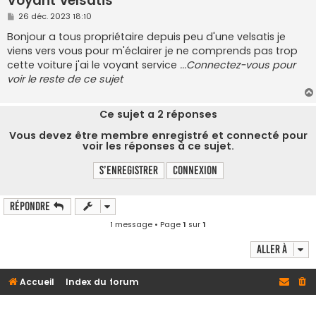
Voyant velsatis
M
26 déc. 2023 18:10
e
s
Bonjour a tous propriétaire depuis peu d'une velsatis je
s
viens vers vous pour m'éclairer je ne comprends pas trop
a
g
cette voiture j'ai le voyant service
...Connectez-vous pour
e
voir le reste de ce sujet
Ce sujet a
2
réponses
Vous devez être membre enregistré et connecté pour
voir les réponses à ce sujet.
S’enregistrer
Connexion
Répondre
1 message • Page
1
sur
1
Aller à
Accueil
Index du forum