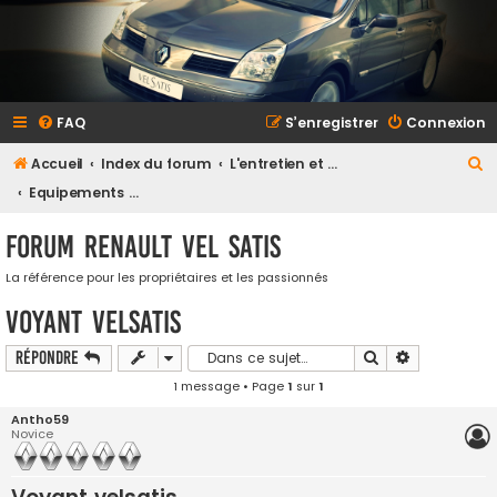
FAQ
S’enregistrer
Connexion
R
Accueil
Index du forum
L'entretien et la maintenance
e
Equipements multimedia et électricité
c
Forum Renault VEL SATIS
h
e
La référence pour les propriétaires et les passionnés
r
Voyant velsatis
c
Rechercher
Recherche a
Répondre
h
1 message • Page
1
sur
1
e
Antho59
r
Novice