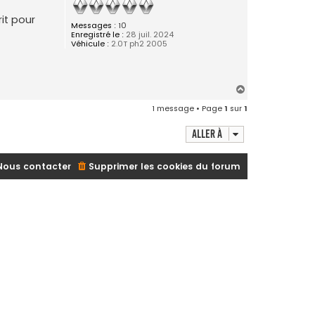
rit pour
Messages :
10
Enregistré le :
28 juil. 2024
Véhicule :
2.0T ph2 2005
H
a
1 message • Page
1
sur
1
u
t
Aller à
Nous contacter
Supprimer les cookies du forum