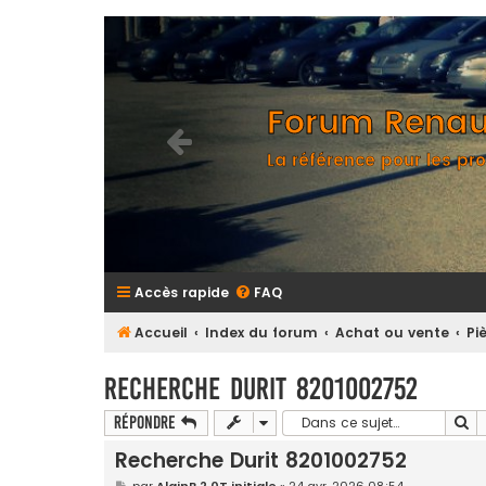
Forum Renaul
La référence pour les pro
Accès rapide
FAQ
Accueil
Index du forum
Achat ou vente
Pi
Recherche Durit 8201002752
Re
Répondre
Recherche Durit 8201002752
M
par
AlainB 2.0T initiale
»
24 avr. 2026 08:54