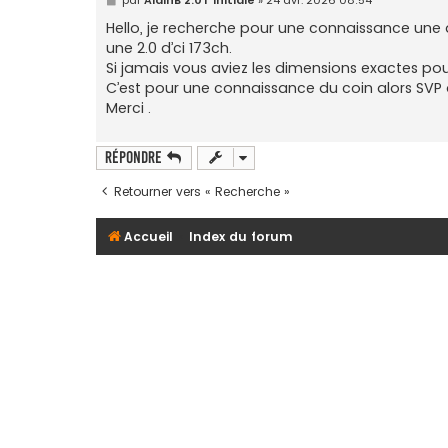
e
s
Hello, je recherche pour une connaissance une du
s
une 2.0 d’ci 173ch.
a
g
Si jamais vous aviez les dimensions exactes pour
e
C’est pour une connaissance du coin alors SVP
Merci .
Répondre
Retourner vers « Recherche »
Accueil
Index du forum