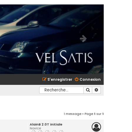
S’enregistrer
Connexion
Rechercher
Recherche avancé
1 message • Page
1
sur
1
AlainB 2.0T initiale
Novice