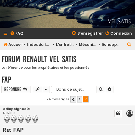
FAQ
S’enregistrer
Connexion
R
Accueil
Index du forum
L'entretien et la maintenance
Mécanique
Echappement
e
Forum Renault VEL SATIS
c
h
La référence pour les propriétaires et les passionnés
e
FAP
r
Rechercher
Recherche a
Répondre
c
h
24 messages
1
2
Précédente
e
edlapoignee01
Novice
r
Re: FAP