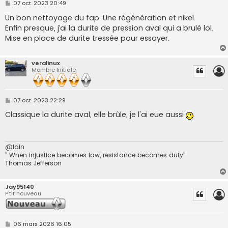
M
07 oct. 2023 20:49
e
s
Un bon nettoyage du fap. Une régénération et nikel.
s
Enfin presque, j’ai la durite de pression aval qui a brulé lol.
a
g
Mise en place de durite tressée pour essayer.
e
veralinux
Membre Initiale
M
07 oct. 2023 22:29
e
s
Classique la durite aval, elle brûle, je l'ai eue aussi
s
a
g
e
@lain
" When injustice becomes law, resistance becomes duty"
Thomas Jefferson
Jay95140
P'tit nouveau
M
06 mars 2026 16:05