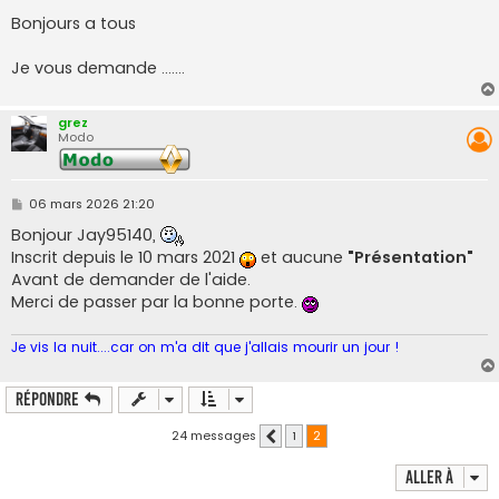
e
s
Bonjours a tous
s
a
g
Je vous demande .......
e
grez
Modo
M
06 mars 2026 21:20
e
s
Bonjour Jay95140,
s
Inscrit depuis le 10 mars 2021
et aucune
"Présentation"
a
g
Avant de demander de l'aide.
e
Merci de passer par la bonne porte.
Je vis la nuit....car on m'a dit que j'allais mourir un jour !
Répondre
24 messages
1
2
Précédente
Aller à