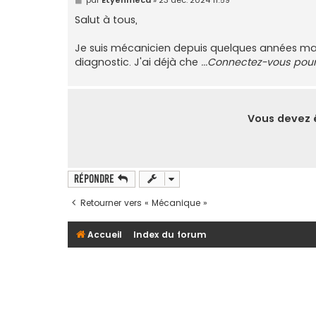
e
s
Salut à tous,
s
a
g
Je suis mécanicien depuis quelques années mais
e
diagnostic. J'ai déjà che
...Connectez-vous pour 
Vous devez ê
Répondre
Retourner vers « Mécanique »
Accueil
Index du forum