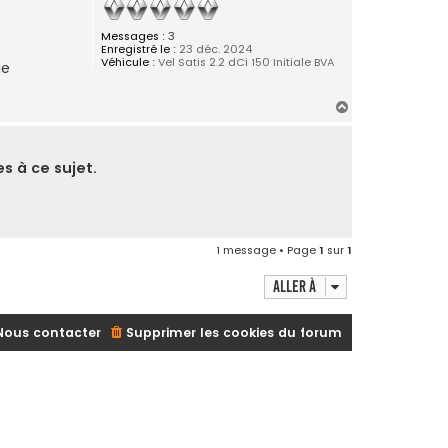
Messages :
3
Enregistré le :
23 déc. 2024
Véhicule :
Vel Satis 2.2 dCi 150 Initiale BVA
de
H
a
u
t
s à ce sujet.
1 message • Page
1
sur
1
Aller à
Nous contacter
Supprimer les cookies du forum