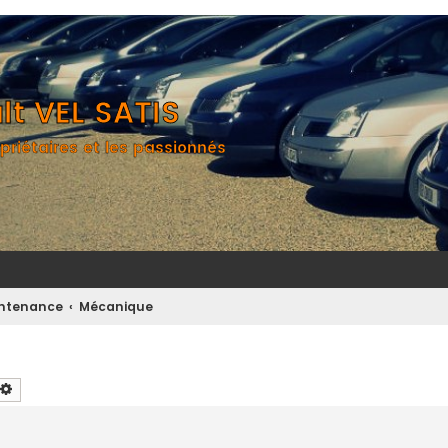
t VEL SATIS
priétaires et les passionnés
aintenance
Mécanique
chercher
Recherche avancée