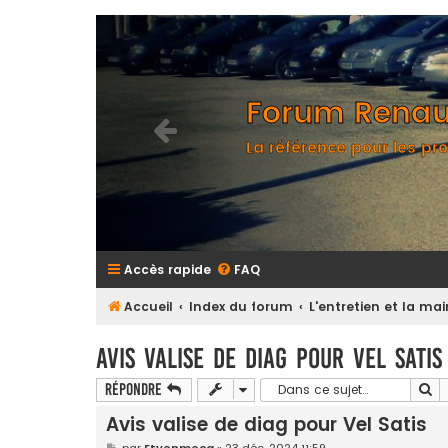
Forum Renaul
La référence pour les pro
Accès rapide
FAQ
Accueil
Index du forum
L'entretien et la m
Avis valise de diag pour Vel Satis
Re
Répondre
Avis valise de diag pour Vel Satis
M
par
Etyenmeca
»
23 déc. 2024 11:59