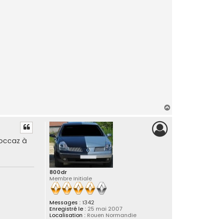
H
a
u
t
 occaz à
800dr
Membre Initiale
Messages :
1342
Enregistré le :
25 mai 2007
Localisation :
Rouen Normandie