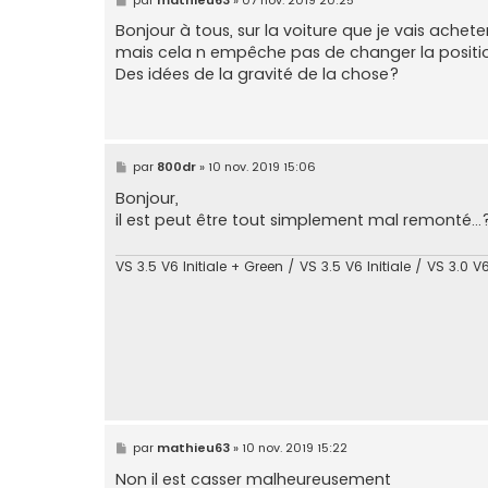
e
s
Bonjour à tous, sur la voiture que je vais ach
s
mais cela n empêche pas de changer la position 
a
g
Des idées de la gravité de la chose?
e
M
par
800dr
»
10 nov. 2019 15:06
e
s
Bonjour,
s
il est peut être tout simplement mal remonté...
a
g
e
VS 3.5 V6 Initiale + Green / VS 3.5 V6 Initiale / VS 3.0 V6
M
par
mathieu63
»
10 nov. 2019 15:22
e
s
Non il est casser malheureusement