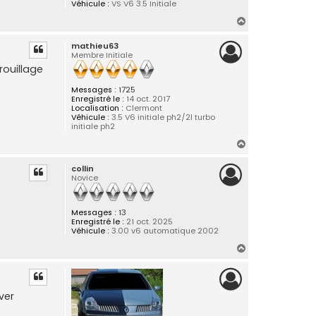
Véhicule :
VS V6 3.5 Initiale
H
a
mathieu63
u
Membre Initiale
t
rouillage
Messages :
1725
Enregistré le :
14 oct. 2017
Localisation :
Clermont
Véhicule :
3.5 V6 initiale ph2/2l turbo
initiale ph2
H
a
collin
u
Novice
t
Messages :
13
Enregistré le :
21 oct. 2025
Véhicule :
3.00 v6 automatique 2002
H
a
u
t
ver