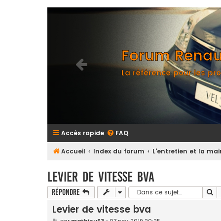
Forum Renaul
La référence pour les pro
Accès rapide
FAQ
Accueil
Index du forum
L'entretien et la m
Levier de vitesse bva
Re
Répondre
Levier de vitesse bva
M
par
mathieu63
»
07 nov. 2019 20:25