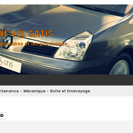
t VEL SATIS
priétaires et les passionnés
aintenance
Mécanique
Boîte et Embrayage
chercher
Recherche avancée