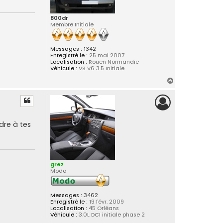
800dr
Membre Initiale
Messages :
1342
Enregistré le :
25 mai 2007
Localisation :
Rouen Normandie
Véhicule :
VS V6 3.5 Initiale
H
a
u
t
dre à tes
grez
Modo
Messages :
3462
Enregistré le :
19 févr. 2009
Localisation :
45 Orléans
Véhicule :
3.0L DCI initiale phase 2