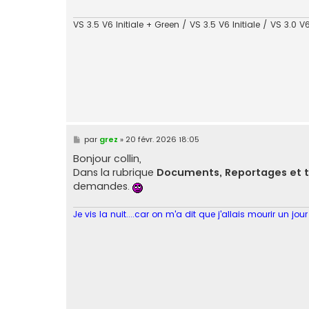
g
e
VS 3.5 V6 Initiale + Green / VS 3.5 V6 Initiale / VS 3.0 V6
M
par
grez
»
20 févr. 2026 18:05
e
s
Bonjour collin,
s
Dans la rubrique
Documents, Reportages et t
a
g
demandes.
e
Je vis la nuit....car on m'a dit que j'allais mourir un jour