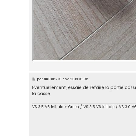
M
par
800dr
»
10 nov. 2019 16:08
e
s
Eventuellement, essaie de refaire la partie ca
s
la casse
a
g
e
VS 3.5 V6 Initiale + Green / VS 3.5 V6 Initiale / VS 3.0 V6