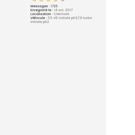
Messages :
1725
Enregistré le :
14 oct. 2017
Localisation :
Clermont
Véhicule :
3.5 V6 initiale ph2/2l turbo
initiale ph2