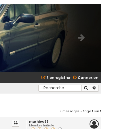
S’enregistrer
Connexion
Rechercher
Recherche avancé
9 messages • Page
1
sur
1
mathieu63
Membre Initiale