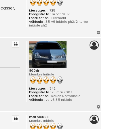
 casser,
Messages :
1725
Enregistré le :
14 oct. 2017
Localisation :
Clermont
Véhicule :
3.5 V6 initiale ph2/2l turbo
initiale ph2
H
a
u
t
800dr
Membre Initiale
Messages :
1342
Enregistré le :
25 mai 2007
Localisation :
Rouen Normandie
Véhicule :
VS V6 3.5 Initiale
H
a
mathieu63
u
Membre Initiale
t