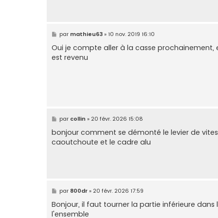
M
par
mathieu63
»
10 nov. 2019 16:10
e
s
Oui je compte aller à la casse prochainement, e
s
est revenu
a
g
e
M
par
collin
»
20 févr. 2026 15:08
e
s
bonjour comment se démonté le levier de vitess
s
caoutchoute et le cadre alu
a
g
e
M
par
800dr
»
20 févr. 2026 17:59
e
s
Bonjour, il faut tourner la partie inférieure dans
s
l'ensemble
a