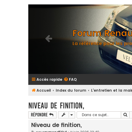
Forum Renaul
La référence pour les pro
Accès rapide
FAQ
Accueil
Index du forum
L'entretien et la m
Niveau de finition,
Re
Répondre
Niveau de finition,
M
par
raymond5614
»
11 juin 2026 23:40