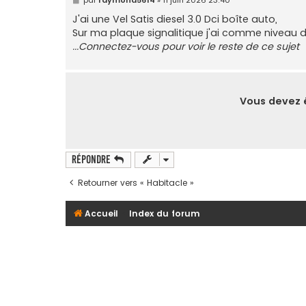
e
s
J'ai une Vel Satis diesel 3.0 Dci boîte auto,
s
Sur ma plaque signalitique j'ai comme niveau 
a
g
...Connectez-vous pour voir le reste de ce sujet
e
Vous devez ê
Répondre
Retourner vers « Habitacle »
Accueil
Index du forum