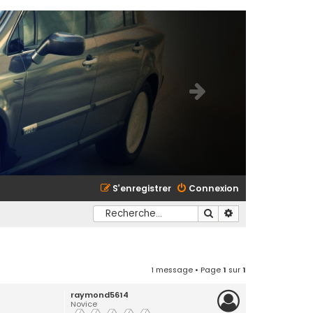
S’enregistrer
Connexion
Rechercher
Recherche avancé
1 message • Page
1
sur
1
raymond5614
Novice