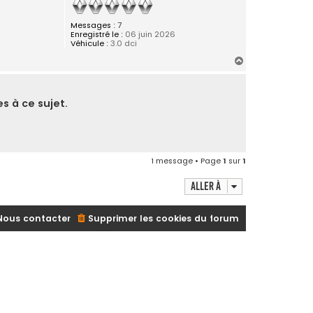
Messages :
7
Enregistré le :
06 juin 2026
Véhicule :
3.0 dci
H
a
u
t
s à ce sujet.
1 message • Page
1
sur
1
Aller à
Nous contacter
Supprimer les cookies du forum