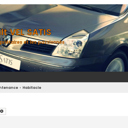
t VEL SATIS
priétaires et les passionnés
aintenance
Habitacle
chercher
Recherche avancée