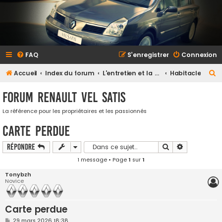
FAQ
S’enregistrer
Connexion
R
Accueil
Index du forum
L'entretien et la maintenance
Habitacle
e
Forum Renault VEL SATIS
c
h
La référence pour les propriétaires et les passionnés
e
Carte perdue
r
Rechercher
Recherche a
Répondre
c
1 message • Page
1
sur
1
h
Tonybzh
e
Novice
r
Carte perdue
M
29 mars 2026 18:38