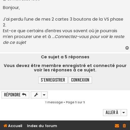
e
s
Bonjour,
s
a
g
J’ai perdu l’une de mes 2 cartes 3 boutons de la VS phase
e
2.
Est-ce que certains d’entres vous savent où je pourrais
m’en procurer une et à
...Connectez-vous pour voir le reste
de ce sujet
Ce sujet a
5
réponses
Vous devez être membre enregistré et connecté pour
voir les réponses à ce sujet.
S’enregistrer
Connexion
Répondre
1 message • Page
1
sur
1
Aller à
Accueil
Index du forum