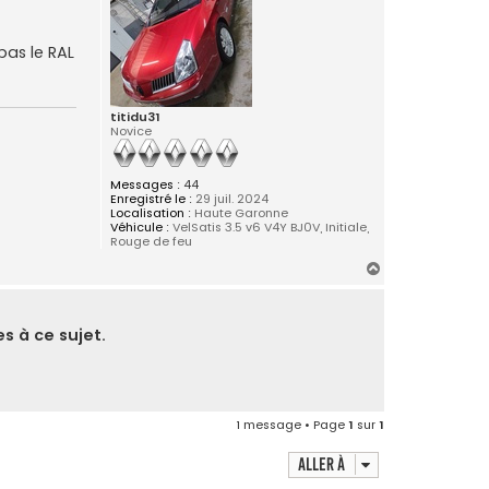
 pas le RAL
titidu31
Novice
Messages :
44
Enregistré le :
29 juil. 2024
Localisation :
Haute Garonne
Véhicule :
VelSatis 3.5 v6 V4Y BJ0V, Initiale,
Rouge de feu
H
a
u
t
s à ce sujet.
1 message • Page
1
sur
1
Aller à