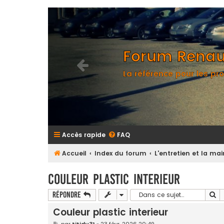
Forum Renaul
La référence pour les pro
Accès rapide
FAQ
Accueil
Index du forum
L'entretien et la m
Couleur plastic interieur
Re
Répondre
Couleur plastic interieur
M
par
titidu31
»
23 févr. 2026 20:49