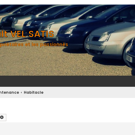
t VEL SATIS
priétaires et les passionnés
aintenance
Habitacle
chercher
Recherche avancée