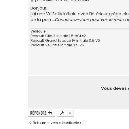
e
s
Bonjour,
s
j'ai une VelSatis Initiale avec l'intérieur grège c
a
g
de la pein
...Connectez-vous pour voir le reste d
e
Véhicule :
Renault Clio 3 Initiale 1.5 dCi x2
Renault Grand Espace IV initiale 3.5 V6
Renault VelSatis initiale 3.5 V6
Vous devez ê
Répondre
Retourner vers « Habitacle »