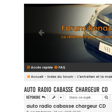
Forum Renaul
La référence pour les pro
Accès rapide
FAQ
Accueil
Index du forum
L'entretien et la m
auto radio cabasse chargeur CD
Re
Répondre
auto radio cabasse chargeur CD
M
par
Mc barret
»
26 nov. 2025 20:30