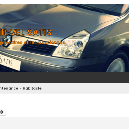
t VEL SATIS
priétaires et les passionnés
aintenance
Habitacle
chercher
Recherche avancée