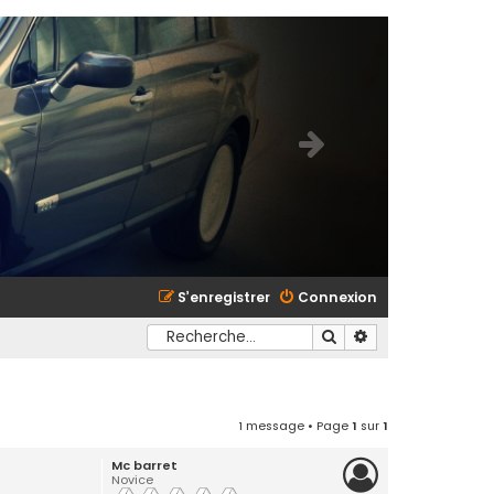
S’enregistrer
Connexion
Rechercher
Recherche avancé
1 message • Page
1
sur
1
Mc barret
Novice