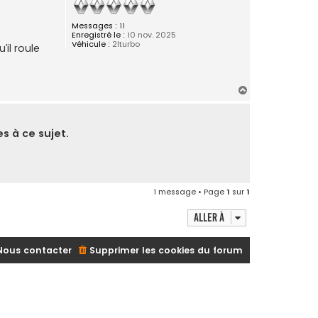
Messages :
11
Enregistré le :
10 nov. 2025
Véhicule :
2lturbo
’il roule
H
a
u
t
s à ce sujet.
1 message • Page
1
sur
1
Aller à
Nous contacter
Supprimer les cookies du forum