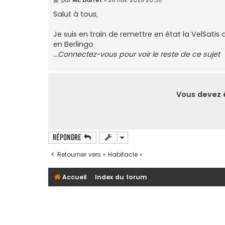
e
s
Salut à tous,
s
a
g
Je suis en train de remettre en état la VelSatis
e
en Berlingo.
...Connectez-vous pour voir le reste de ce sujet
Vous devez ê
Répondre
Retourner vers « Habitacle »
Accueil
Index du forum