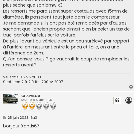
plus sèche que son bmw x3.
Les ressorts me paraissent super costauds avec 15mm de
diamètre, ils passaient tout juste dans le compresseur.
Je me demande si ils ont pas été remplacés par d'autres
sachant que l'ancien proprio aimait bien bricoler un tas de
truc, parfois farfelus sur la voiture.
De plus l'avant du véhicule est un peu surélevé par rapport
à l'arrière, en mesurant entre le pneu et l'aile, on a une
différence de 2cm.
Qu'en pensez-vous ? ça vaudrait le coup de remplacer les
ressorts avant?
Vel satis 3.5 v6 2003
Seat leon 2 fr 2.0 tfsi 200cv 2007
CHAPALOU
Membre Carminat
M
25 juin 2023 16:13
e
s
bonjour Xantis67
s
a