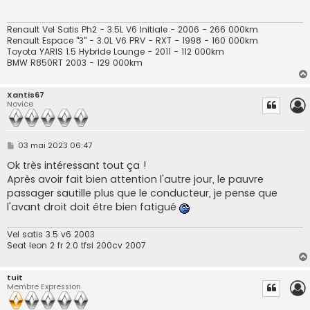
a
g
e
Renault Vel Satis Ph2 - 3.5L V6 Initiale - 2006 - 266 000km
Renault Espace "3" - 3.0L V6 PRV - RXT - 1998 - 160 000km
Toyota YARIS 1.5 Hybride Lounge - 2011 - 112 000km
BMW R850RT 2003 - 129 000km
Xantis67
Novice
M
03 mai 2023 06:47
e
s
Ok très intéressant tout ça !
s
Après avoir fait bien attention l'autre jour, le pauvre
a
g
passager sautille plus que le conducteur, je pense que
e
l'avant droit doit être bien fatigué
Vel satis 3.5 v6 2003
Seat leon 2 fr 2.0 tfsi 200cv 2007
tuit
Membre Expression