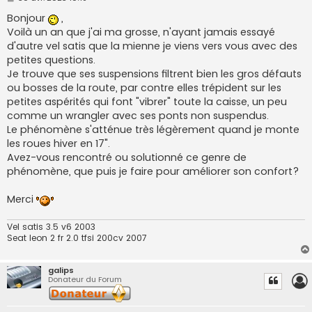
e
s
Bonjour
,
s
Voilà un an que j'ai ma grosse, n'ayant jamais essayé
a
g
d'autre vel satis que la mienne je viens vers vous avec des
e
petites questions.
Je trouve que ses suspensions filtrent bien les gros défauts
ou bosses de la route, par contre elles trépident sur les
petites aspérités qui font "vibrer" toute la caisse, un peu
comme un wrangler avec ses ponts non suspendus.
Le phénomène s'atténue très légèrement quand je monte
les roues hiver en 17".
Avez-vous rencontré ou solutionné ce genre de
phénomène, que puis je faire pour améliorer son confort?
Merci
Vel satis 3.5 v6 2003
Seat leon 2 fr 2.0 tfsi 200cv 2007
galips
Donateur du Forum