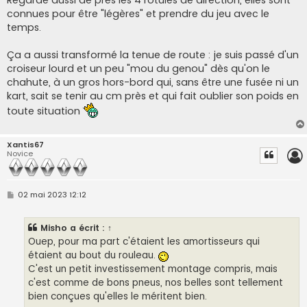
Regarde aussi de près les 4 rotules de direction, elles sont
connues pour être "légères" et prendre du jeu avec le
temps.
Ça a aussi transformé la tenue de route : je suis passé d'un
croiseur lourd et un peu "mou du genou" dès qu'on le
chahute, à un gros hors-bord qui, sans être une fusée ni un
kart, sait se tenir au cm près et qui fait oublier son poids en
toute situation
Xantis67
Novice
M
02 mai 2023 12:12
e
s
s
Misho
a écrit :
↑
a
g
Ouep, pour ma part c'étaient les amortisseurs qui
e
étaient au bout du rouleau.
C'est un petit investissement montage compris, mais
c'est comme de bons pneus, nos belles sont tellement
bien conçues qu'elles le méritent bien.