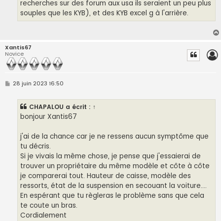
recherches sur des forum aux usa ils seraient un peu plus
souples que les KYB), et des KYB excel g à l'arrière.
Xantis67
Novice
M
28 juin 2023 16:50
e
s
s
CHAPALOU
a écrit :
↑
a
g
bonjour Xantis67
e
j'ai de la chance car je ne ressens aucun symptôme que
tu décris.
Si je vivais la même chose, je pense que j'essaierai de
trouver un propriétaire du même modèle et côte à côte
je comparerai tout. Hauteur de caisse, modèle des
ressorts, état de la suspension en secouant la voiture....
En espérant que tu règleras le problème sans que cela
te coute un bras.
Cordialement