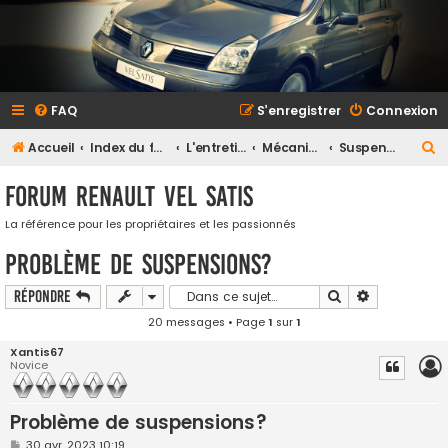
FAQ
S’enregistrer
Connexion
R
Accueil
Index du forum
L'entretien et la maintenance
Mécanique
Suspension
e
Forum Renault VEL SATIS
c
h
La référence pour les propriétaires et les passionnés
e
Problème de suspensions?
r
Rechercher
Recherche a
Répondre
c
20 messages • Page
1
sur
1
h
Xantis67
e
Novice
r
Problème de suspensions?
M
30 avr. 2023 10:19