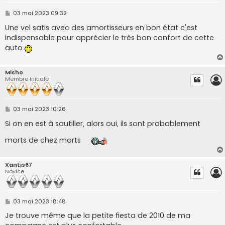
M
03 mai 2023 09:32
e
s
Une vel satis avec des amortisseurs en bon état c'est
s
indispensable pour apprécier le très bon confort de cette
a
g
auto
e
Misho
Membre Initiale
M
03 mai 2023 10:26
e
s
Si on en est à sautiller, alors oui, ils sont probablement
s
a
morts de chez morts
g
e
Xantis67
Novice
M
03 mai 2023 18:48
e
s
Je trouve même que la petite fiesta de 2010 de ma
s