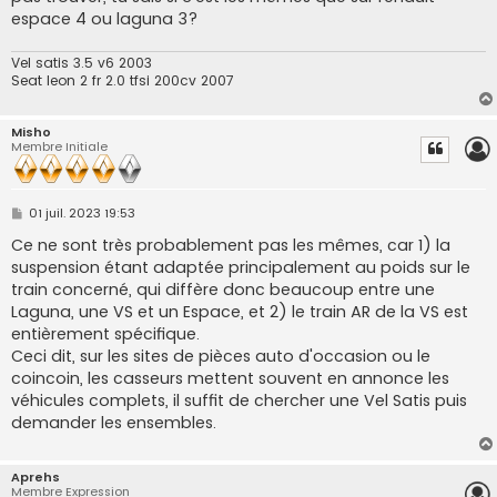
espace 4 ou laguna 3?
Vel satis 3.5 v6 2003
Seat leon 2 fr 2.0 tfsi 200cv 2007
Misho
Membre Initiale
M
01 juil. 2023 19:53
e
s
Ce ne sont très probablement pas les mêmes, car 1) la
s
suspension étant adaptée principalement au poids sur le
a
g
train concerné, qui diffère donc beaucoup entre une
e
Laguna, une VS et un Espace, et 2) le train AR de la VS est
entièrement spécifique.
Ceci dit, sur les sites de pièces auto d'occasion ou le
coincoin, les casseurs mettent souvent en annonce les
véhicules complets, il suffit de chercher une Vel Satis puis
demander les ensembles.
Aprehs
Membre Expression