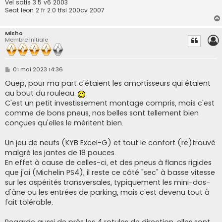
Vel satis 3.5 v6 2003
Seat leon 2 fr 2.0 tfsi 200cv 2007
Misho
Membre Initiale
M
01 mai 2023 14:36
e
s
Ouep, pour ma part c'étaient les amortisseurs qui étaient
s
au bout du rouleau.
a
g
C'est un petit investissement montage compris, mais c'est
e
comme de bons pneus, nos belles sont tellement bien
conçues qu'elles le méritent bien.
Un jeu de neufs (KYB Excel-G) et tout le confort (re)trouvé
malgré les jantes de 18 pouces.
En effet à cause de celles-ci, et des pneus à flancs rigides
que j'ai (Michelin PS4), il reste ce côté "sec" à basse vitesse
sur les aspérités transversales, typiquement les mini-dos-
d'âne ou les entrées de parking, mais c'est devenu tout à
fait tolérable.