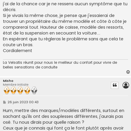
g
j'ai de la chance car je ne ressens aucun symptôme que tu
e
décris.
Si je vivais la même chose, je pense que j'essaierai de
trouver un propriétaire du même modèle et côte à côte je
comparerai tout. Hauteur de caisse, modèle des ressorts,
état de la suspension en secouant la voiture....
En espérant que tu règleras le problème sans que cela te
coute un bras.
Cordialement
La Velsatis réunit pour nous le meilleur du confort pour vivre de
belles sensations de conduite
Misho
Membre Initiale
M
26 juin 2023 00:43
e
s
Hum, mettre des marques/modèles différents, surtout en
s
sachant qu'ils ont des souplesses différentes, j'aurais pas
a
g
osé. Tu nous dirais pour quelle raison ?
e
Ceux que je connais qui font ça le font plutôt après avoir