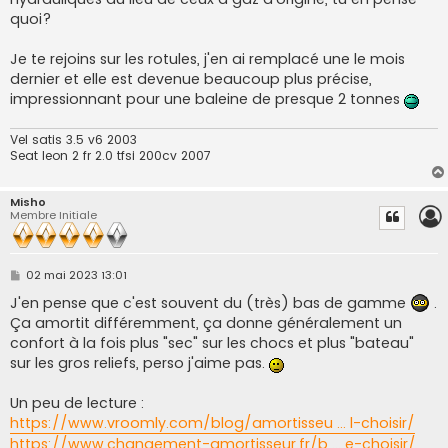
quoi?
Je te rejoins sur les rotules, j'en ai remplacé une le mois
dernier et elle est devenue beaucoup plus précise,
impressionnant pour une baleine de presque 2 tonnes
Vel satis 3.5 v6 2003
Seat leon 2 fr 2.0 tfsi 200cv 2007
Misho
Membre Initiale
M
02 mai 2023 13:01
e
s
J'en pense que c'est souvent du (très) bas de gamme
.
s
Ça amortit différemment, ça donne généralement un
a
g
confort à la fois plus "sec" sur les chocs et plus "bateau"
e
sur les gros reliefs, perso j'aime pas.
Un peu de lecture :
https://www.vroomly.com/blog/amortisseu ... l-choisir/
https://www.changement-amortisseur.fr/b ... e-choisir/