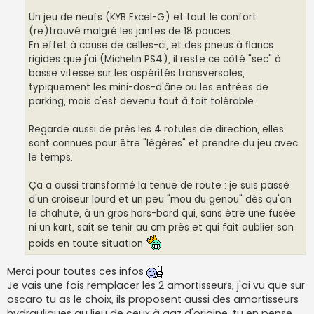
Un jeu de neufs (KYB Excel-G) et tout le confort
(re)trouvé malgré les jantes de 18 pouces.
En effet à cause de celles-ci, et des pneus à flancs
rigides que j'ai (Michelin PS4), il reste ce côté "sec" à
basse vitesse sur les aspérités transversales,
typiquement les mini-dos-d'âne ou les entrées de
parking, mais c'est devenu tout à fait tolérable.
Regarde aussi de près les 4 rotules de direction, elles
sont connues pour être "légères" et prendre du jeu avec
le temps.
Ça a aussi transformé la tenue de route : je suis passé
d'un croiseur lourd et un peu "mou du genou" dès qu'on
le chahute, à un gros hors-bord qui, sans être une fusée
ni un kart, sait se tenir au cm près et qui fait oublier son
poids en toute situation
Merci pour toutes ces infos
Je vais une fois remplacer les 2 amortisseurs, j'ai vu que sur
oscaro tu as le choix, ils proposent aussi des amortisseurs
hydrauliques au lieu de ceux à gaz d'origine, tu en pense