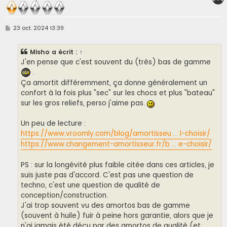
M
23 oct. 2024 13:39
e
s
s
Misho
a écrit :
↑
a
g
J'en pense que c'est souvent du (très) bas de gamme
e
.
Ça amortit différemment, ça donne généralement un
confort à la fois plus "sec" sur les chocs et plus "bateau"
sur les gros reliefs, perso j'aime pas.
Un peu de lecture :
https://www.vroomly.com/blog/amortisseu ... l-choisir/
https://www.changement-amortisseur.fr/b ... e-choisir/
PS : sur la longévité plus faible citée dans ces articles, je
suis juste pas d'accord. C'est pas une question de
techno, c'est une question de qualité de
conception/construction.
J'ai trop souvent vu des amortos bas de gamme
(souvent à huile) fuir à peine hors garantie, alors que je
n'ai jamais été déçu par des amortos de qualité (et