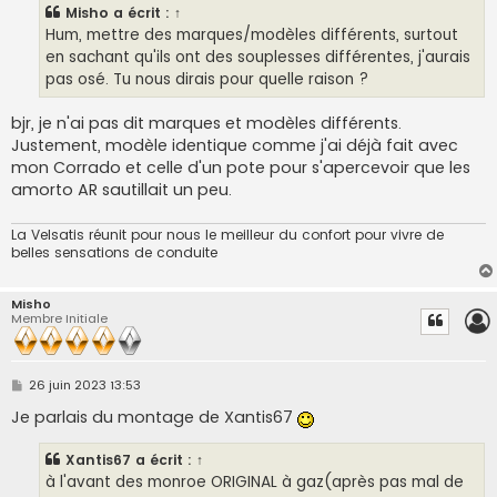
s
Misho
a écrit :
↑
a
g
Hum, mettre des marques/modèles différents, surtout
e
en sachant qu'ils ont des souplesses différentes, j'aurais
pas osé. Tu nous dirais pour quelle raison ?
bjr, je n'ai pas dit marques et modèles différents.
Justement, modèle identique comme j'ai déjà fait avec
mon Corrado et celle d'un pote pour s'apercevoir que les
amorto AR sautillait un peu.
La Velsatis réunit pour nous le meilleur du confort pour vivre de
belles sensations de conduite
Misho
Membre Initiale
M
26 juin 2023 13:53
e
s
Je parlais du montage de Xantis67
s
a
g
Xantis67
a écrit :
↑
e
à l'avant des monroe ORIGINAL à gaz(après pas mal de