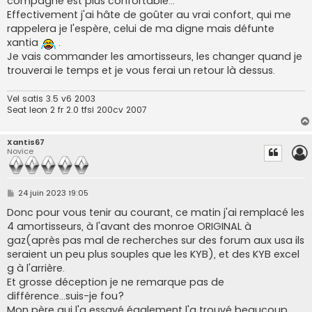
compagne est plus confortable...
a
g
Effectivement j'ai hâte de goûter au vrai confort, qui me
e
rappelera je l'espère, celui de ma digne mais défunte
xantia
.
Je vais commander les amortisseurs, les changer quand je
trouverai le temps et je vous ferai un retour là dessus.
Vel satis 3.5 v6 2003
Seat leon 2 fr 2.0 tfsi 200cv 2007
Xantis67
Novice
M
24 juin 2023 19:05
e
s
Donc pour vous tenir au courant, ce matin j'ai remplacé les
s
4 amortisseurs, à l'avant des monroe ORIGINAL à
a
g
gaz(après pas mal de recherches sur des forum aux usa ils
e
seraient un peu plus souples que les KYB), et des KYB excel
g à l'arrière.
Et grosse déception je ne remarque pas de
différence...suis-je fou?
Mon père qui l'a essayé également l'a trouvé beaucoup