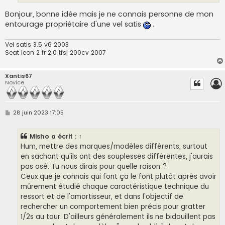
Bonjour, bonne idée mais je ne connais personne de mon
entourage propriétaire d'une vel satis
.
Vel satis 3.5 v6 2003
Seat leon 2 fr 2.0 tfsi 200cv 2007
Xantis67
Novice
M
28 juin 2023 17:05
e
s
s
Misho
a écrit :
↑
a
g
Hum, mettre des marques/modèles différents, surtout
e
en sachant qu'ils ont des souplesses différentes, j'aurais
pas osé. Tu nous dirais pour quelle raison ?
Ceux que je connais qui font ça le font plutôt après avoir
mûrement étudié chaque caractéristique technique du
ressort et de l'amortisseur, et dans l'objectif de
rechercher un comportement bien précis pour gratter
1/2s au tour. D'ailleurs généralement ils ne bidouillent pas