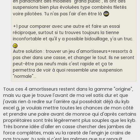
en panachant des modèles "grand public", ils ont des
suspensions bien plus évoluées type combinés filetés
voire pilotées. Tu n'as pas l'air d'en être là
+1 pour comparer avec une autre et faire un essai
réciproque, surtout si tu trouves toujours la tienne
inconfortable et qu'il y a possible bidouillage, y'a un truc.
Autre solution : trouver un jeu d'amortisseurs+ressorts à
pas cher dans une casse, et changer le tout. Ils ne seront
peut-être pas neufs mais c'est rapide et ça te
permettra de voir à quoi ressemble une suspension
"normale"...
Tous ces 4 amortisseurs restent dans la gamme "origine",
mais vu que je trouve l'avant de ma vel satis dur et que
j'avais rien à redire sur l'arrière qui possédait déjà du kyb
excel g, je voulais mettre toutes les chances de mon côté
et prendre une paire avant de monroe qui d'après certains
propriétaires sont très légèrement plus souples que les kyb.
Très bonne idée d'aller en casse chercher des jambes de
force complètes, mais vu la rareté de l'engin je crains de
pas trouver, tu sais si c'est les mêmes que sur renault