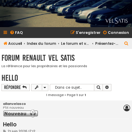
FAQ
S’enregistrer
Connexion
R
Accueil
Index du forum
Le forum et vous
Présentez-vous (et votre Vel Satis)
e
Forum Renault VEL SATIS
c
h
La référence pour les propriétaires et les passionnés
e
Hello
r
Rechercher
Recherche a
Répondre
c
1 message • Page
1
sur
1
h
allanvelasco
e
P'tit nouveau
r
Hello
M
21 juin 2026 17:12