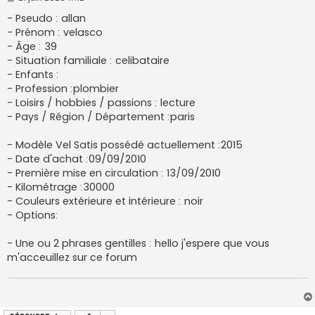
e
s
- Pseudo : allan
s
- Prénom : velasco
a
g
- Âge : 39
e
- Situation familiale : celibataire
- Enfants :
- Profession :plombier
- Loisirs / hobbies / passions : lecture
- Pays / Région / Département :paris
- Modèle Vel Satis possédé actuellement :2015
- Date d'achat :09/09/2010
- Première mise en circulation : 13/09/2010
- Kilométrage :30000
- Couleurs extérieure et intérieure : noir
- Options:
- Une ou 2 phrases gentilles : hello j'espere que vous
m'acceuillez sur ce forum