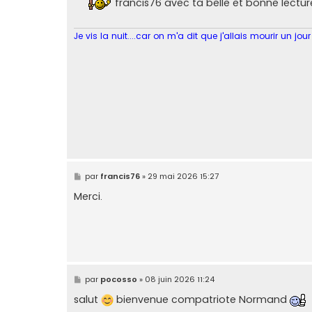
francis76 avec ta belle et bonne lectur
a
g
e
Je vis la nuit....car on m'a dit que j'allais mourir un jour
M
par
francis76
»
29 mai 2026 15:27
e
s
Merci.
s
a
g
e
M
par
pocosso
»
08 juin 2026 11:24
e
s
salut
bienvenue compatriote Normand
s