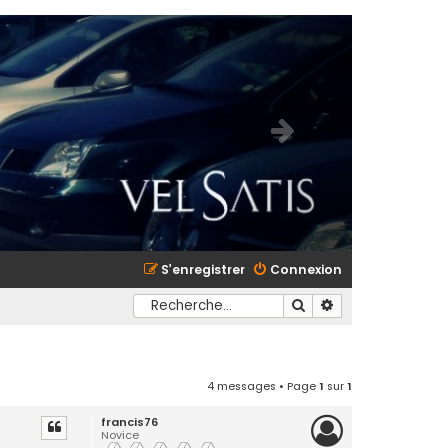
S’enregistrer
Connexion
Rechercher
Recherche avancé
4 messages • Page
1
sur
1
francis76
Novice