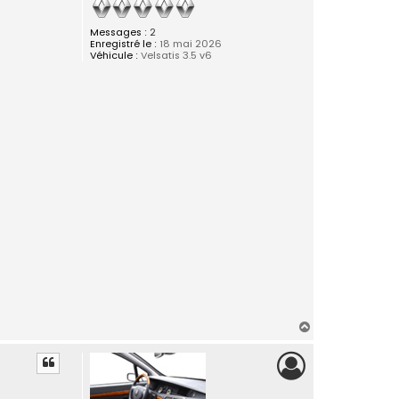
Messages :
2
Enregistré le :
18 mai 2026
Véhicule :
Velsatis 3.5 v6
H
a
u
t