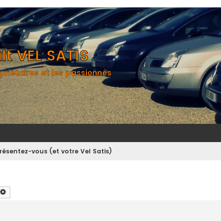
t VEL SATIS
priétaires et les passionnés
résentez-vous (et votre Vel Satis)
chercher
Recherche avancée