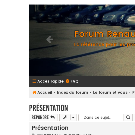
Forum Renaul
La référence pour les pro
Accès rapide
FAQ
Accueil
Index du forum
Le forum et vous
P
Présentation
Re
Répondre
Présentation
M
par
francis76
»
18 mai 2026 14:02