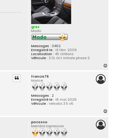
grez
Modo
Messages :
3462
Enregistré le :
19 févr. 2009
Localisation :
45 Orléans
Véhicule :
3.0L DCI initiale phase 2
H
a
francis76
u
Novice
t
Messages :
2
Enregistré le :
18 mai 2026
Véhicule :
Velsatis 3.5 v6
H
a
pocosso
u
Membre Expression
t