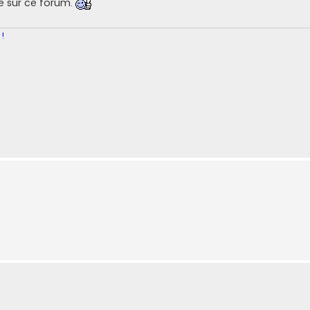
e sur ce forum.
 !