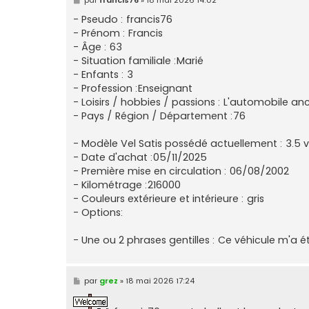
e
s
- Pseudo : francis76
s
- Prénom : Francis
a
g
- Âge : 63
e
- Situation familiale :Marié
- Enfants : 3
- Profession :Enseignant
- Loisirs / hobbies / passions : L'automobile an
- Pays / Région / Département :76
- Modèle Vel Satis possédé actuellement : 3.5 
- Date d'achat :05/11/2025
- Première mise en circulation : 06/08/2002
- Kilométrage :216000
- Couleurs extérieure et intérieure : gris
- Options:
- Une ou 2 phrases gentilles : Ce véhicule m'a é
M
par
grez
»
18 mai 2026 17:24
e
s
s