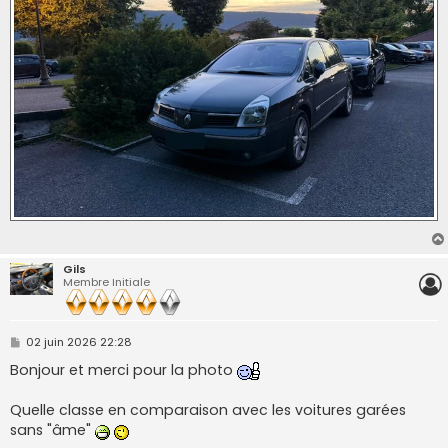
Gils
Membre Initiale
M
02 juin 2026 22:28
e
s
Bonjour et merci pour la photo
s
a
g
Quelle classe en comparaison avec les voitures garées
e
sans "âme"