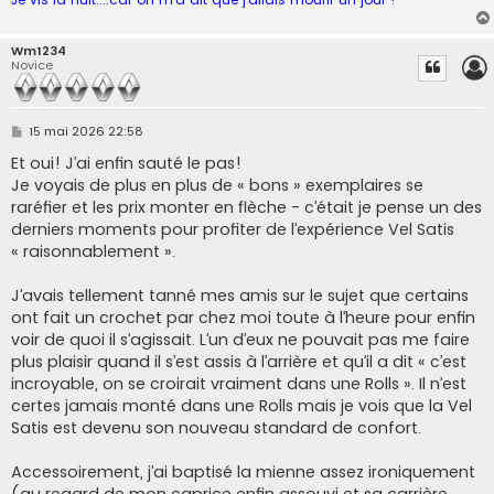
Wm1234
Novice
M
15 mai 2026 22:58
e
s
Et oui! J’ai enfin sauté le pas!
s
Je voyais de plus en plus de « bons » exemplaires se
a
g
raréfier et les prix monter en flèche - c’était je pense un des
e
derniers moments pour profiter de l’expérience Vel Satis
« raisonnablement ».
J’avais tellement tanné mes amis sur le sujet que certains
ont fait un crochet par chez moi toute à l’heure pour enfin
voir de quoi il s’agissait. L’un d’eux ne pouvait pas me faire
plus plaisir quand il s’est assis à l’arrière et qu’il a dit « c’est
incroyable, on se croirait vraiment dans une Rolls ». Il n’est
certes jamais monté dans une Rolls mais je vois que la Vel
Satis est devenu son nouveau standard de confort.
Accessoirement, j’ai baptisé la mienne assez ironiquement
(au regard de mon caprice enfin assouvi et sa carrière