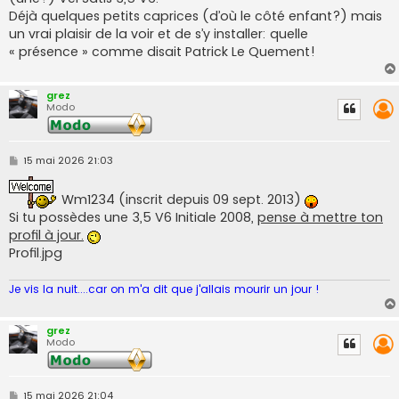
Déjà quelques petits caprices (d’où le côté enfant?) mais
un vrai plaisir de la voir et de s’y installer: quelle
« présence » comme disait Patrick Le Quement!
grez
Modo
M
15 mai 2026 21:03
e
s
s
Wm1234 (inscrit depuis 09 sept. 2013)
a
Si tu possèdes une 3,5 V6 Initiale 2008,
pense à mettre ton
g
e
profil à jour.
Profil.jpg
Je vis la nuit....car on m'a dit que j'allais mourir un jour !
grez
Modo
M
15 mai 2026 21:04