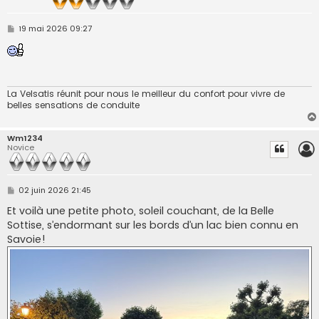
M
19 mai 2026 09:27
e
s
s
a
g
e
La Velsatis réunit pour nous le meilleur du confort pour vivre de
belles sensations de conduite
Wm1234
Novice
M
02 juin 2026 21:45
e
s
Et voilà une petite photo, soleil couchant, de la Belle
s
Sottise, s’endormant sur les bords d’un lac bien connu en
a
g
Savoie!
e