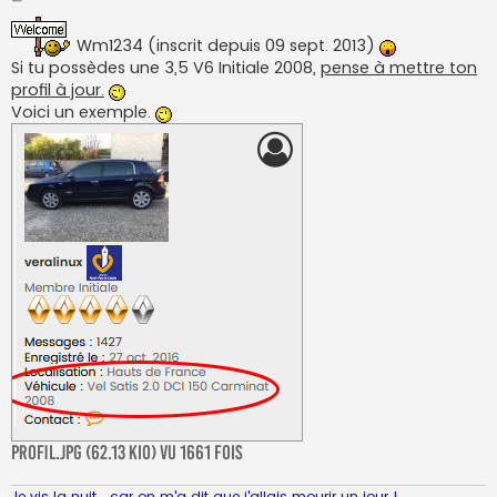
e
s
s
Wm1234 (inscrit depuis 09 sept. 2013)
a
Si tu possèdes une 3,5 V6 Initiale 2008,
pense à mettre ton
g
e
profil à jour.
Voici un exemple.
Profil.jpg (62.13 Kio) Vu 1661 fois
Je vis la nuit....car on m'a dit que j'allais mourir un jour !