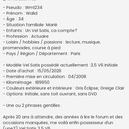
e
s
- Pseudo : Wm1234
s
- Prénom : Walid
a
g
- Âge : 34
e
- Situation familiale :Marié
- Enfants : Un Vel Satis, ca compte?
- Profession : Actuaire
- Loisirs / hobbies / passions : lecture, musique,
promenades, course à pied
- Pays / Région / Département : Paris
- Modèle Vel Satis possédé actuellement :3,5 V6 Initiale
- Date d'achat : 15/05/2026
- Première mise en circulation : 04/2008
- Kilométrage : 189950
- Couleurs extérieure et intérieure : Gris Éclipse, Greige Clair
- Options: Initiale, sans toit ouvrant, sans DVD
- Une ou 2 phrases gentilles :
Après 20 ans à attendre, des années à lire le forum et des
occasions manquées; me voilà enfin possesseur d’un
(une?) Vel Satis 3,5 V6.