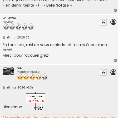
« en demi-teinte ») - « Belle Sottise »
Wm1234
Novice
M
15 mai 2026 23:11
e
s
En tous cas, ravi de vous rejoindre et j’ai mis à jour mon
s
profil!
a
g
Merci pour l’accueil grez!
e
Gils
Membre Initiale
M
16 mai 2026 16:31
e
s
s
a
g
Bienvenue !
e
"Un peuple qui élit des corrompus, des renégats, des imposteurs, des