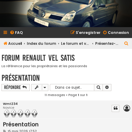
FAQ
S’enregistrer
Connexion
R
Accueil
Index du forum
Le forum et vous
Présentez-vous (et votre Vel Satis)
e
Forum Renault VEL SATIS
c
h
La référence pour les propriétaires et les passionnés
e
Présentation
r
Rechercher
Recherche a
Répondre
c
11 messages • Page
1
sur
1
h
Wm1234
e
Novice
r
Présentation
M
15 mai 2026 17:52