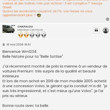
voleurs et des traîtres n’est pas victime ! Il est complice !" George
Orwell
Quand les excréments vaudront de l'Or, vos fesses ne vous
appartiendront plus !!
CHAPALOU
Membre Carminat
M
16 mai 2026 18:51
e
s
Bienvenue Wm1234;
s
Belle histoire pour ta "Belle Sottise".
a
g
e
J'ai récemment montré de près la mienne à un vendeur de
voitures Premium: très surpris de la qualité et beauté
intérieure.
Et lors de mon achat en 2019 de mon modèle 2005 acheté
à une concession Volvo, le gérant qui la conduit m'a dit: "je
suis très impressionné, et c'est mieux qu'une Volvo"; je l'ai
pris au sérieux.
Bonne route avec ta belle.