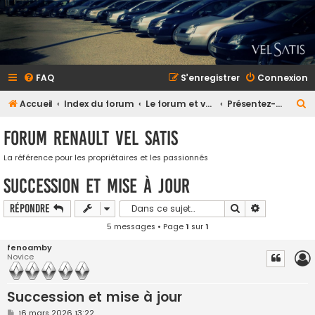
FAQ
S’enregistrer
Connexion
R
Accueil
Index du forum
Le forum et vous
Présentez-vous (et votre Vel Satis)
e
Forum Renault VEL SATIS
c
h
La référence pour les propriétaires et les passionnés
e
Succession et mise à jour
r
Rechercher
Recherche a
Répondre
c
5 messages • Page
1
sur
1
h
fenoamby
e
Novice
r
Succession et mise à jour
M
16 mars 2026 13:22