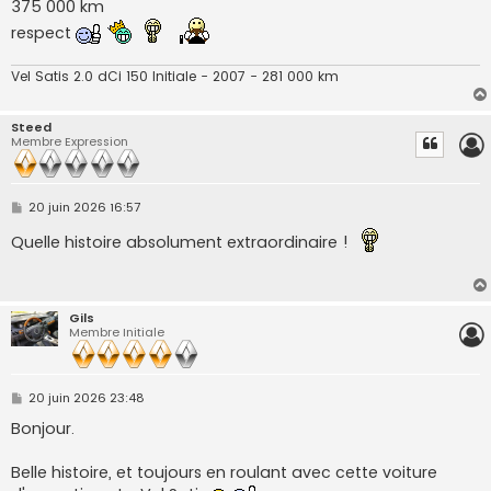
s
375 000 km
s
respect
a
g
e
Vel Satis 2.0 dCi 150 Initiale - 2007 - 281 000 km
Steed
Membre Expression
M
20 juin 2026 16:57
e
s
Quelle histoire absolument extraordinaire !
s
a
g
e
Gils
Membre Initiale
M
20 juin 2026 23:48
e
s
Bonjour.
s
a
g
Belle histoire, et toujours en roulant avec cette voiture
e