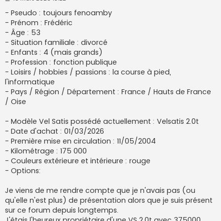
e
s
- Pseudo : toujours fenoamby
s
- Prénom : Frédéric
a
g
- Âge : 53
e
- Situation familiale : divorcé
- Enfants : 4 (mais grands)
- Profession : fonction publique
- Loisirs / hobbies / passions : la course à pied,
l'informatique
- Pays / Région / Département : France / Hauts de France
/ Oise
- Modèle Vel Satis possédé actuellement : Velsatis 2.0t
- Date d'achat : 01/03/2026
- Première mise en circulation : 11/05/2004
- Kilométrage : 175 000
- Couleurs extérieure et intérieure : rouge
- Options:
Je viens de me rendre compte que je n'avais pas (ou
qu'elle n'est plus) de présentation alors que je suis présent
sur ce forum depuis longtemps.
J'étais l'heureux propriétaire d'une VS 2.0t avec 375000