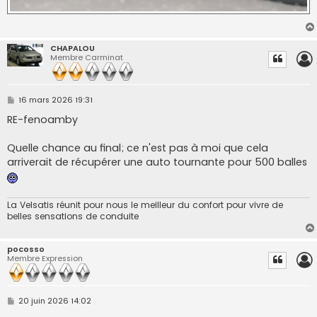
CHAPALOU
Membre Carminat
M
16 mars 2026 19:31
e
s
RE-fenoamby
s
a
g
Quelle chance au final; ce n'est pas à moi que cela
e
arriverait de récupérer une auto tournante pour 500 balles
La Velsatis réunit pour nous le meilleur du confort pour vivre de
belles sensations de conduite
pocosso
Membre Expression
M
20 juin 2026 14:02
e