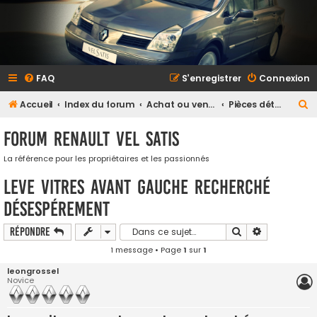
FAQ
S’enregistrer
Connexion
R
Accueil
Index du forum
Achat ou vente
Pièces détachées et accessoires
e
Forum Renault VEL SATIS
c
h
La référence pour les propriétaires et les passionnés
e
Leve vitres avant gauche recherché
r
désespérement
c
Rechercher
Recherche a
Répondre
h
1 message • Page
1
sur
1
e
r
leongrossel
Novice