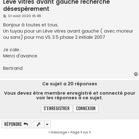
Leve vitres avant gauche recherché
désespérement
M
01 août 2020 18:48
e
s
Bonjour à toutes et tous,
s
Un tuyau pour un Lève vitres avant gauche ( avec moteur
a
g
ou sans) pour ma VS 3.5 phase 2 initiale 2007
e
Je cale...
Merci d'avance.
Bertrand
Ce sujet a
20
réponses
Vous devez être membre enregistré et connecté pour
voir les réponses à ce sujet.
S’enregistrer
Connexion
Répondre
1 message • Page
1
sur
1