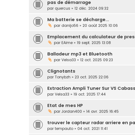
pas de démarrage
par
quercus
» 12 déc. 2024 09:32
Ma batterie se décharge...
par
danijo56
» 20 août 2025 10:06
Emplacement du calculateur de pre
par
EAime
» 19 sept. 2025 13:08
Balladeur mp3 et Bluetooth
par
Velsa33
» 12 oct. 2025 09:23
Clignotants
par
Tonybzh
» 23 oct. 2025 22:06
Extraction Ampli Tuner Sur VS Cabas
par
Velsa33
» 19 oct. 2025 17:44
Etat de mes HP
par
Jordan400
» 14 avr. 2025 16:45
trouver le capteur radar arriere en p
par
tempauto
» 04 oct. 2021 11:41