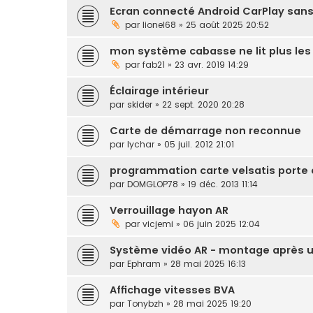
Ecran connecté Android CarPlay sans
par
lionel68
» 25 août 2025 20:52
mon système cabasse ne lit plus les
par
fab21
» 23 avr. 2019 14:29
Éclairage intérieur
par
skider
» 22 sept. 2020 20:28
Carte de démarrage non reconnue
par
lychar
» 05 juil. 2012 21:01
programmation carte velsatis porte
par
DOMGLOP78
» 19 déc. 2013 11:14
Verrouillage hayon AR
par
vicjemi
» 06 juin 2025 12:04
Système vidéo AR - montage après u
par
Ephram
» 28 mai 2025 16:13
Affichage vitesses BVA
par
Tonybzh
» 28 mai 2025 19:20