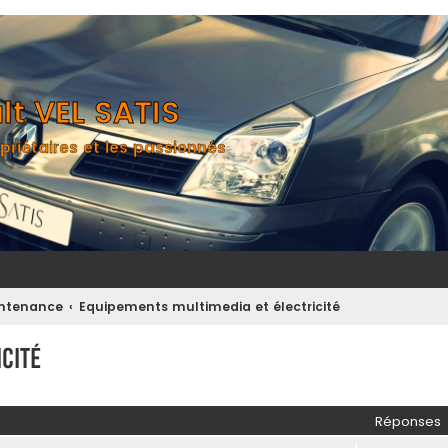
t VEL SATIS
priétaires et les passionnés
aintenance
Equipements multimedia et électricité
cité
her
herche avancée
Réponses