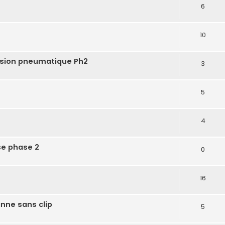
6
10
ssion pneumatique Ph2
3
5
4
se phase 2
0
16
anne sans clip
5