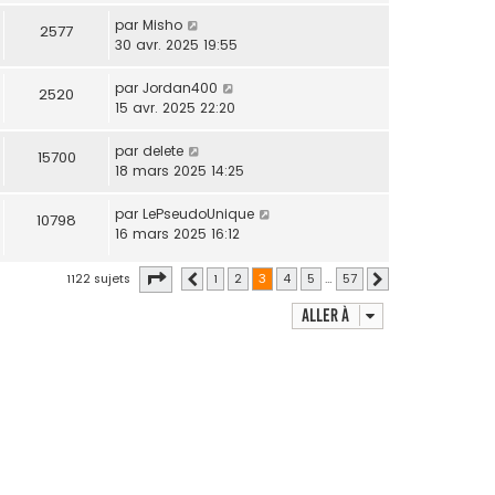
par
Misho
2577
30 avr. 2025 19:55
par
Jordan400
2520
15 avr. 2025 22:20
par
delete
15700
18 mars 2025 14:25
par
LePseudoUnique
10798
16 mars 2025 16:12
Page
3
sur
57
1122 sujets
1
2
3
4
5
…
57
Précédente
Suivante
Aller à