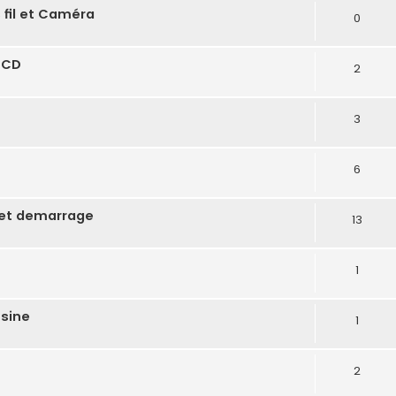
 fil et Caméra
0
 CD
2
3
6
 et demarrage
13
1
sine
1
2