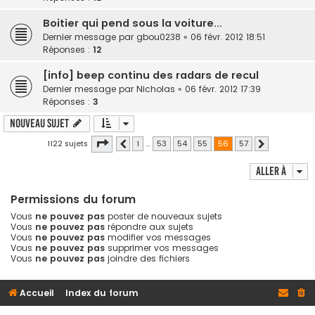
Boitier qui pend sous la voiture...
Dernier message par
gbou0238
«
06 févr. 2012 18:51
Réponses :
12
[info] beep continu des radars de recul
Dernier message par
Nicholas
«
06 févr. 2012 17:39
Réponses :
3
Nouveau sujet
Page
sur
1122 sujets
1
…
53
54
55
56
57
Précédente
Suivante
Aller à
Permissions du forum
Vous
ne pouvez pas
poster de nouveaux sujets
Vous
ne pouvez pas
répondre aux sujets
Vous
ne pouvez pas
modifier vos messages
Vous
ne pouvez pas
supprimer vos messages
Vous
ne pouvez pas
joindre des fichiers
Accueil
Index du forum