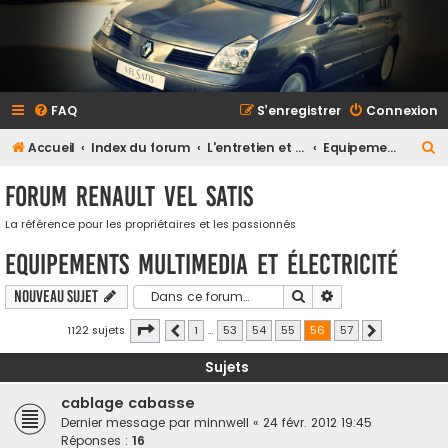
FAQ
S’enregistrer
Connexion
R
Accueil
Index du forum
L'entretien et la maintenance
Equipements multimedia et électricité
e
Forum Renault VEL SATIS
c
h
La référence pour les propriétaires et les passionnés
e
Equipements multimedia et électricité
r
Rechercher
Recherche avancé
Nouveau sujet
c
Page
sur
h
1122 sujets
1
…
53
54
55
56
57
Précédente
Suivante
e
Sujets
r
cablage cabasse
Dernier message par
minnwell
«
24 févr. 2012 19:45
Réponses :
16