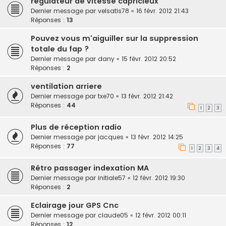
regulateur de vitesse capricieux
Dernier message par
velsatis78
«
16 févr. 2012 21:43
Réponses :
13
Pouvez vous m'aiguiller sur la suppression
totale du fap ?
Dernier message par
dany
«
15 févr. 2012 20:52
Réponses :
2
ventilation arriere
Dernier message par
txe70
«
13 févr. 2012 21:42
Réponses :
44
1
2
3
Plus de réception radio
Dernier message par
jacques
«
13 févr. 2012 14:25
Réponses :
77
1
2
3
4
Rétro passager indexation MA
Dernier message par
initiale57
«
12 févr. 2012 19:30
Réponses :
2
Eclairage jour GPS Cnc
Dernier message par
claude05
«
12 févr. 2012 00:11
Réponses :
12