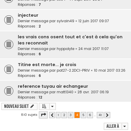
Réponses :
7
injecteur
Dernier message par
sylvain49
«
12 juin 2017 09:07
Réponses :
2
les vrais cons osent tout et c'est à cela qu'on
les reconnait
Dernier message par
hyppolyte
«
24 mai 2017 11:07
Réponses :
6
Titine est morte... je crois
Dernier message par
pat27-2.2DCI-PRIV
«
10 mai 2017 03:26
Réponses :
6
reference tuyau air echangeur
Dernier message par
matt1340
«
28 avr. 2017 06:19
Réponses :
12
Nouveau sujet
Page
4
sur
41
810 sujets
1
2
3
4
5
6
…
41
Précédente
Suivante
Aller à