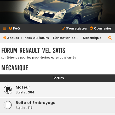
FAQ
S’enregistrer
Connexion
R
Accueil
Index du forum
L'entretien et la maintenance
Mécanique
e
Forum Renault VEL SATIS
c
h
La référence pour les propriétaires et les passionnés
e
Mécanique
r
c
Forum
h
Moteur
e
Sujets :
384
r
Boîte et Embrayage
Sujets :
119