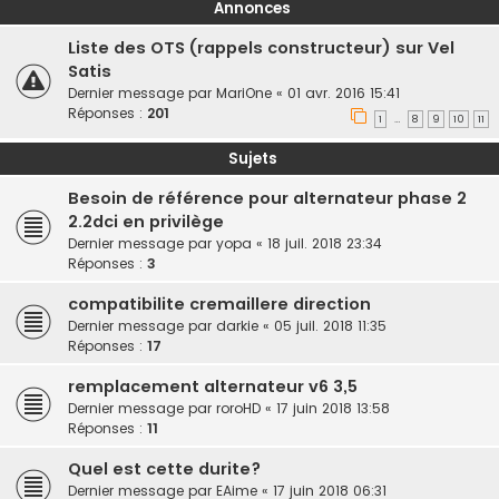
Annonces
Liste des OTS (rappels constructeur) sur Vel
Satis
Dernier message par
MariOne
«
01 avr. 2016 15:41
Réponses :
201
1
8
9
10
11
…
Sujets
Besoin de référence pour alternateur phase 2
2.2dci en privilège
Dernier message par
yopa
«
18 juil. 2018 23:34
Réponses :
3
compatibilite cremaillere direction
Dernier message par
darkie
«
05 juil. 2018 11:35
Réponses :
17
remplacement alternateur v6 3,5
Dernier message par
roroHD
«
17 juin 2018 13:58
Réponses :
11
Quel est cette durite?
Dernier message par
EAime
«
17 juin 2018 06:31