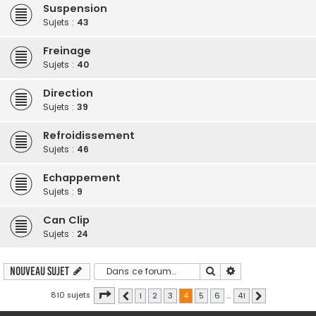
Suspension
Sujets :
43
Freinage
Sujets :
40
Direction
Sujets :
39
Refroidissement
Sujets :
46
Echappement
Sujets :
9
Can Clip
Sujets :
24
Rechercher
Recherche avancé
Nouveau sujet
Page
4
sur
41
810 sujets
1
2
3
4
5
6
…
41
Précédente
Suivante