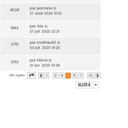
par
jeanrene
4528
27 août 2020 10:51
par
Gils
1963
27 juil. 2020 22:21
par
mathieu63
2710
03 juil. 2020 14:23
par
EAime
2132
21 avr. 2020 10:36
Page
5
sur
10
190 sujets
1
…
3
4
5
6
7
…
10
Précédente
Suivante
Aller à