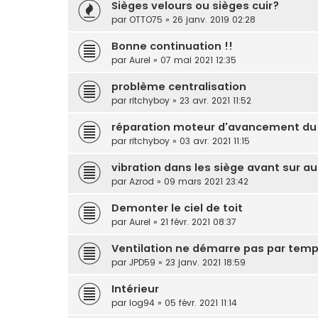
Sièges velours ou sièges cuir?
par
OTTO75
» 26 janv. 2019 02:28
Bonne continuation !!
par
Aurel
» 07 mai 2021 12:35
problème centralisation
par
ritchyboy
» 23 avr. 2021 11:52
réparation moteur d'avancement du
par
ritchyboy
» 03 avr. 2021 11:15
vibration dans les siège avant sur a
par
Azrod
» 09 mars 2021 23:42
Demonter le ciel de toit
par
Aurel
» 21 févr. 2021 08:37
Ventilation ne démarre pas par tem
par
JPD59
» 23 janv. 2021 18:59
Intérieur
par
log94
» 05 févr. 2021 11:14