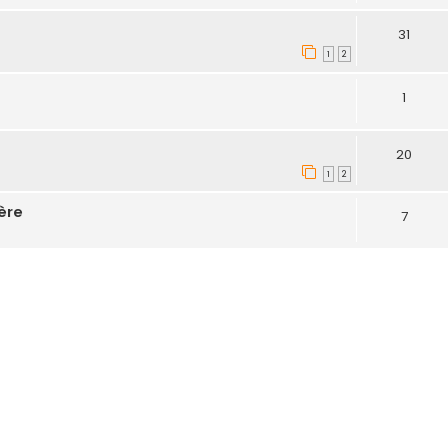
31
1
2
1
20
1
2
ère
7