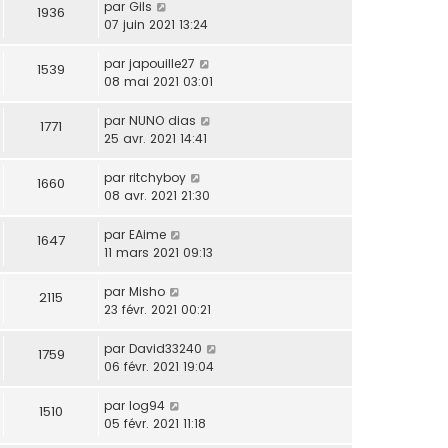
par
Gils
1936
07 juin 2021 13:24
par
japouille27
1539
08 mai 2021 03:01
par
NUNO dias
1771
25 avr. 2021 14:41
par
ritchyboy
1660
08 avr. 2021 21:30
par
EAime
1647
11 mars 2021 09:13
par
Misho
2115
23 févr. 2021 00:21
par
David33240
1759
06 févr. 2021 19:04
par
log94
1510
05 févr. 2021 11:18