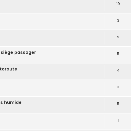
19
3
9
 siège passager
5
utoroute
4
3
ps humide
5
1