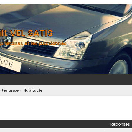
t VEL SATIS
priétaires et les passionnés
aintenance
Habitacle
her
herche avancée
Réponses