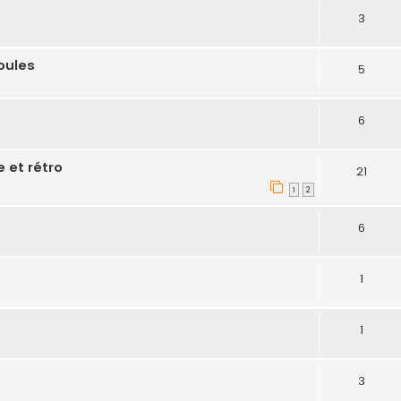
3
oules
5
6
e et rétro
21
1
2
6
1
1
3