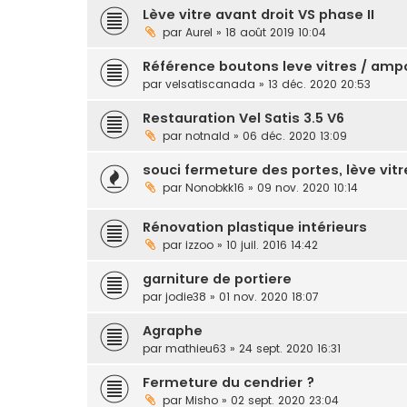
Lève vitre avant droit VS phase II
par
Aurel
» 18 août 2019 10:04
Référence boutons leve vitres / amp
par
velsatiscanada
» 13 déc. 2020 20:53
Restauration Vel Satis 3.5 V6
par
notnald
» 06 déc. 2020 13:09
souci fermeture des portes, lève vitr
par
Nonobkk16
» 09 nov. 2020 10:14
Rénovation plastique intérieurs
par
izzoo
» 10 juil. 2016 14:42
garniture de portiere
par
jodie38
» 01 nov. 2020 18:07
Agraphe
par
mathieu63
» 24 sept. 2020 16:31
Fermeture du cendrier ?
par
Misho
» 02 sept. 2020 23:04