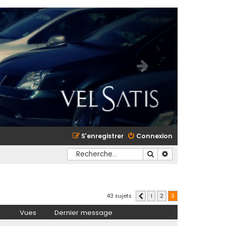
S’enregistrer
Connexion
Rechercher
Recherche avancé
43 sujets
1
2
3
Précédente
Vues
Dernier message