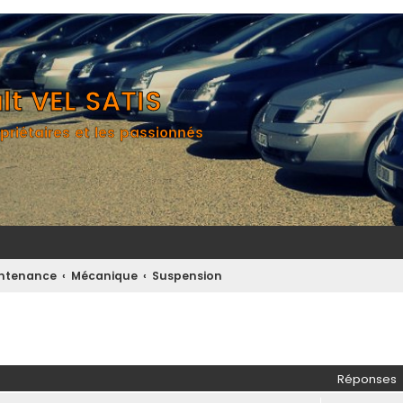
t VEL SATIS
priétaires et les passionnés
aintenance
Mécanique
Suspension
her
herche avancée
Réponses