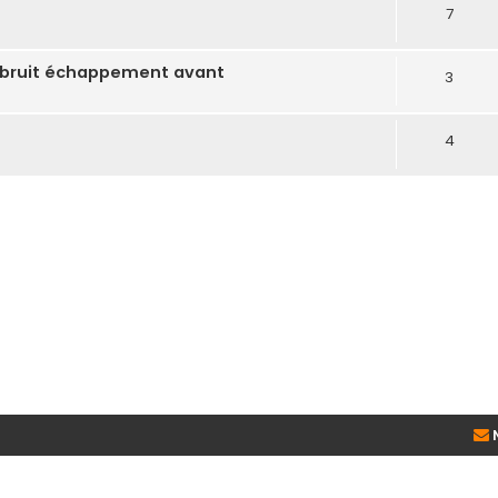
7
et bruit échappement avant
3
4