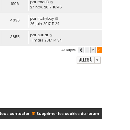
par
roroHD
6106
27 nov. 2017 16:45
par
ritchyboy
4036
26 juin 2017 11:24
par
800dr
3855
11 mars 2017 14:34
43 sujets
1
2
3
Précédente
Aller à
Nous contacter
Supprimer les cookies du forum