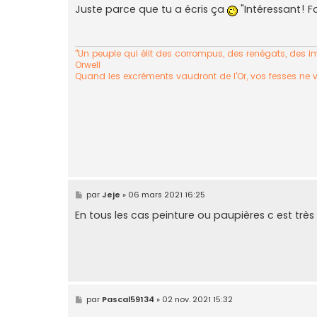
s
Juste parce que tu a écris ça
"Intéressant! Fa
s
a
g
e
"Un peuple qui élit des corrompus, des renégats, des imp
Orwell
Quand les excréments vaudront de l'Or, vos fesses ne 
M
par
Jeje
»
06 mars 2021 16:25
e
s
En tous les cas peinture ou paupières c est t
s
a
g
e
M
par
Pascal59134
»
02 nov. 2021 15:32
e