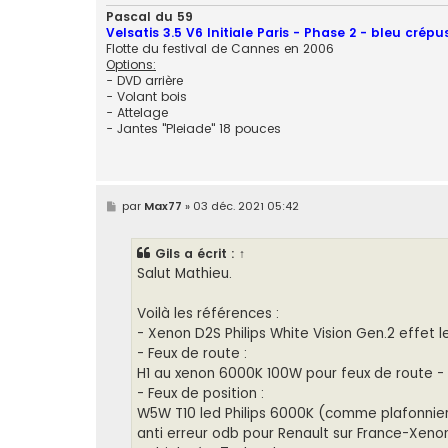
e
Pascal du 59
Velsatis 3.5 V6 Initiale Paris - Phase 2 - bleu crépu
Flotte du festival de Cannes en 2006
Options:
- DVD arrière
- Volant bois
- Attelage
- Jantes "Pleiade" 18 pouces
M
par
Max77
»
03 déc. 2021 05:42
e
s
s
Gils
a écrit :
↑
a
g
Salut Mathieu.
e
Voilà les références :
- Xenon D2S Philips White Vision Gen.2 effet l
- Feux de route :
H1 au xenon 6000K 100W pour feux de route -
- Feux de position :
W5W T10 led Philips 6000K (comme plafonniers
anti erreur odb pour Renault sur France-Xenon