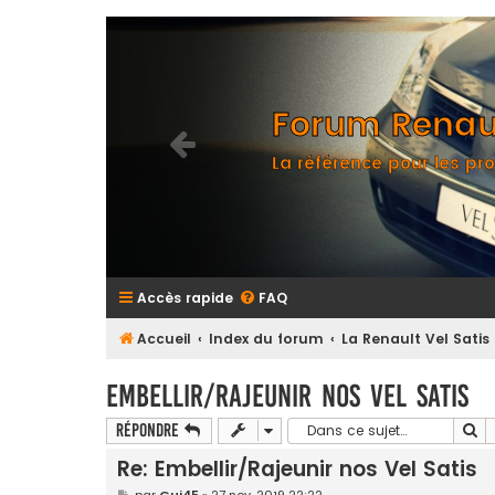
Forum Renaul
La référence pour les pro
Accès rapide
FAQ
Accueil
Index du forum
La Renault Vel Satis
Embellir/Rajeunir nos Vel Satis
Re
Répondre
Re: Embellir/Rajeunir nos Vel Satis
M
par
Gui45
»
27 nov. 2019 22:22