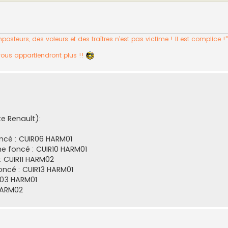
osteurs, des voleurs et des traîtres n’est pas victime ! Il est complice !
vous appartiendront plus !!
te Renault):
oncé : CUIR06 HARM01
ne foncé : CUIR10 HARM01
 : CUIR11 HARM02
oncé : CUIR13 HARM01
P03 HARM01
 HARM02