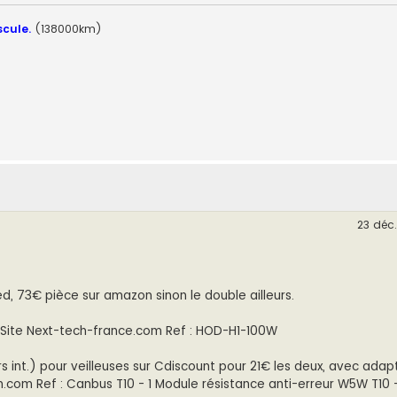
scule.
(138000km)
23 déc.
ed, 73€ pièce sur amazon sinon le double ailleurs.
 Site Next-tech-france.com Ref : HOD-H1-100W
 int.) pour veilleuses sur Cdiscount pour 21€ les deux, avec adap
.com Ref : Canbus T10 - 1 Module résistance anti-erreur W5W T10 