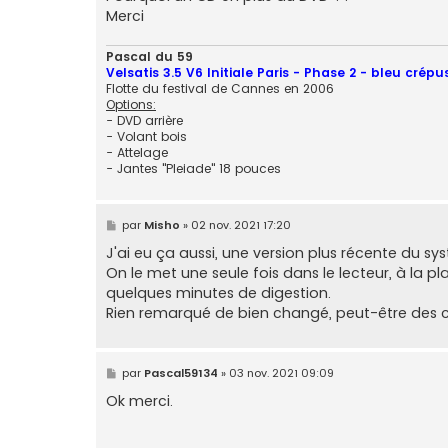
Merci
Pascal du 59
Velsatis 3.5 V6 Initiale Paris - Phase 2 - bleu crépu
Flotte du festival de Cannes en 2006
Options:
- DVD arrière
- Volant bois
- Attelage
- Jantes "Pleiade" 18 pouces
M
par
Misho
»
02 nov. 2021 17:20
e
s
J'ai eu ça aussi, une version plus récente du s
s
On le met une seule fois dans le lecteur, à la pl
a
g
quelques minutes de digestion.
e
Rien remarqué de bien changé, peut-être des c
M
par
Pascal59134
»
03 nov. 2021 09:09
e
s
Ok merci.
s
a
g