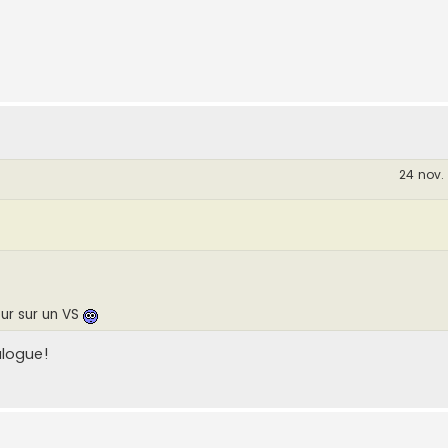
24 nov.
eur sur un VS
alogue!