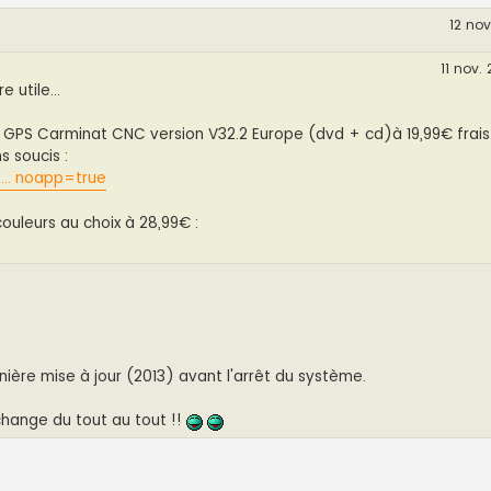
12 nov
11 nov. 
 utile...
du GPS Carminat CNC version V32.2 Europe (dvd + cd)à 19,99€ frais
s soucis :
... noapp=true
couleurs au choix à 28,99€ :
nière mise à jour (2013) avant l'arrêt du système.
 change du tout au tout !!