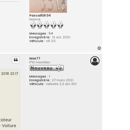
Pascal59134
Novice
Messages :
54
Enregistré le :
12 oct. 2021
Véhicule :
V6 3.5
H
a
Max77
u
P'tit nouveau
t
 2018 23:17
Messages :
1
Enregistré le :
27 mars 2021
Véhicule :
Velsatis 2.2 dci 150
tateur
- Voiture