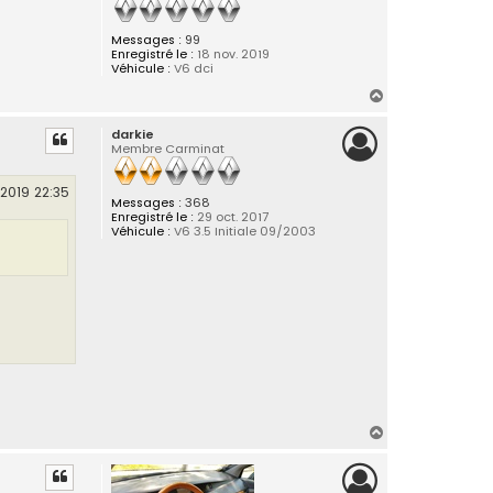
Messages :
99
Enregistré le :
18 nov. 2019
Véhicule :
V6 dci
H
a
darkie
u
Membre Carminat
t
 2019 22:35
Messages :
368
Enregistré le :
29 oct. 2017
Véhicule :
V6 3.5 Initiale 09/2003
H
a
u
t