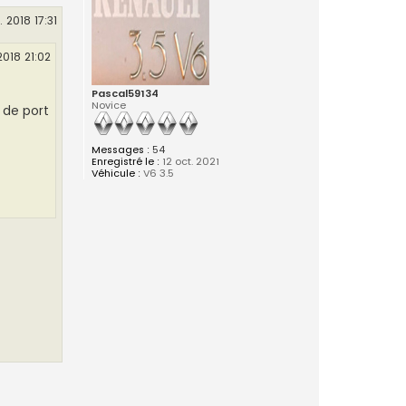
. 2018 17:31
2018 21:02
Pascal59134
Novice
 de port
Messages :
54
Enregistré le :
12 oct. 2021
Véhicule :
V6 3.5