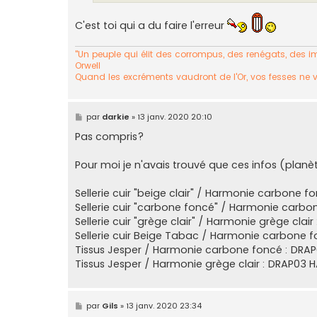
C'est toi qui a du faire l'erreur
"Un peuple qui élit des corrompus, des renégats, des imp
Orwell
Quand les excréments vaudront de l'Or, vos fesses ne 
M
par
darkie
»
13 janv. 2020 20:10
e
s
Pas compris?
s
a
g
Pour moi je n'avais trouvé que ces infos (planè
e
Sellerie cuir "beige clair" / Harmonie carbone f
Sellerie cuir "carbone foncé" / Harmonie carbo
Sellerie cuir "grège clair" / Harmonie grège clair
Sellerie cuir Beige Tabac / Harmonie carbone f
Tissus Jesper / Harmonie carbone foncé : DRA
Tissus Jesper / Harmonie grège clair : DRAP03
M
par
Gils
»
13 janv. 2020 23:34
e