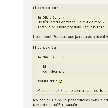
s
s
darkie
a écrit :
↑
a
g
e
Gils
a écrit :
↑
Je n'ai jamais entretenu le cuir de mon 2.0L 
reste le plus neuf possible, il faut le faire.
Intéressant! Faudrait que je regarde s'ils ont 
darkie
a écrit :
↑
Gils
a écrit :
↑
cuir bleu nuit
Salut Darkie
Cuir bleu nuit ? Je ne connais pas cette c
Moi non plus je ne l'ai pas trouvées dans le c
Mes refs: CUIR05 + HARM01