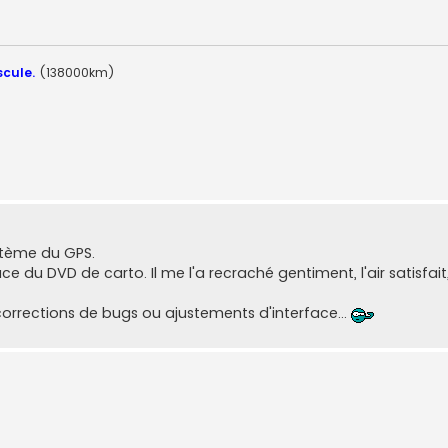
scule.
(138000km)
ystème du GPS.
ace du DVD de carto. Il me l'a recraché gentiment, l'air satisfait
orrections de bugs ou ajustements d'interface...