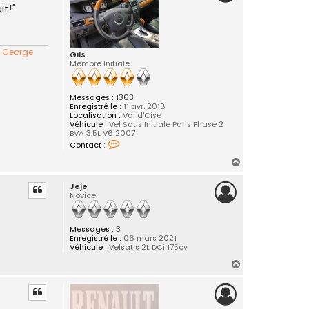
it!"
" George
Gils
Membre Initiale
Messages :
1363
Enregistré le :
11 avr. 2018
Localisation :
Val d'Oise
Véhicule :
Vel Satis Initiale Paris Phase 2
BVA 3.5L V6 2007
C
Contact :
o
n
H
t
a
a
Jeje
c
u
Novice
t
t
e
r
G
Messages :
3
i
Enregistré le :
06 mars 2021
l
Véhicule :
Velsatis 2L DCi 175cv
s
H
a
u
t