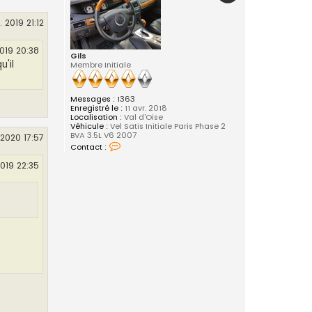
 2019 21:12
019 20:38
Gils
u'il
Membre Initiale
Messages :
1363
Enregistré le :
11 avr. 2018
Localisation :
Val d'Oise
Véhicule :
Vel Satis Initiale Paris Phase 2
BVA 3.5L V6 2007
 2020 17:57
C
Contact :
o
n
2019 22:35
t
a
c
t
e
r
G
i
l
s