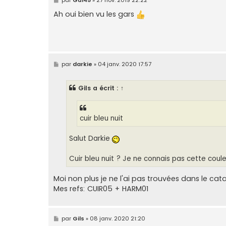
e
s
Ah oui bien vu les gars
s
a
g
e
M
par
darkie
»
04 janv. 2020 17:57
e
s
s
Gils
a écrit :
↑
a
g
e
cuir bleu nuit
Salut Darkie
Cuir bleu nuit ? Je ne connais pas cette coul
Moi non plus je ne l'ai pas trouvées dans le cat
Mes refs: CUIR05 + HARM01
M
par
Gils
»
08 janv. 2020 21:20
e