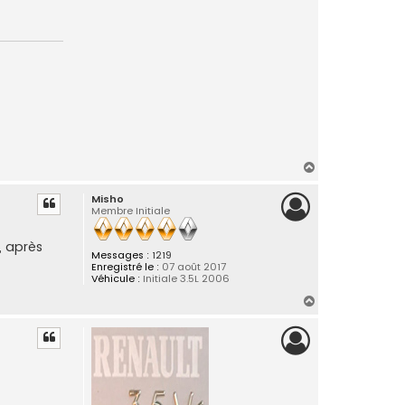
H
a
Misho
u
Membre Initiale
t
, après
Messages :
1219
Enregistré le :
07 août 2017
Véhicule :
Initiale 3.5L 2006
H
a
u
t