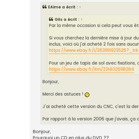
s
s
EAime
a écrit :
↑
a
g
e
Gils
a écrit :
↑
Par la même occasion si cela peut vous être
Si vous cherchez la dernière mise à jour 
inclus, voici où j'ai acheté 2 fois sans aucun
https://www.ebay.fr/i/263991923526?_trk 
Pour un jeu de tapis de sol avec fixations, 
https://www.ebay.fr/itm/231402698084
Bonjour,
Merci des astuces !
J'ai acheté cette version du CNC, c'est la der
Par rapport à la version 2006 que j'avais, ça
Bonjour,
Pourquoi un CD en plus du DVD ??