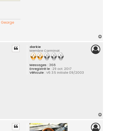
" George
H
a
darkie
u
Membre Carminat
t
Messages :
368
Enregistré le :
29 oct. 2017
Véhicule :
V6 3.5 Initiale 09/2003
H
a
u
t