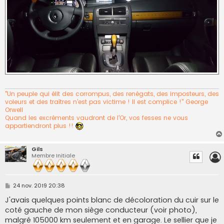
"Un peuple qui élit des corrompus, des renégats, des imposteurs, des
voleurs et des traîtres n’est pas victime ! Il est complice !" George
Orwell
Quand les excréments vaudront de l'Or, vos fesses ne vous
appartiendront plus !!
Gils
Membre Initiale
M
24 nov. 2019 20:38
e
s
J'avais quelques points blanc de décoloration du cuir sur le
s
coté gauche de mon siège conducteur (voir photo),
a
g
malgré 105000 km seulement et en garage. Le sellier que je