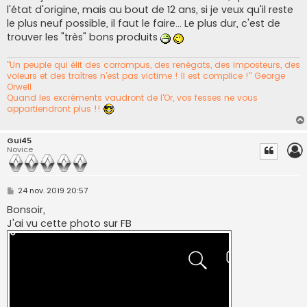
l'état d'origine, mais au bout de 12 ans, si je veux qu'il reste
le plus neuf possible, il faut le faire... Le plus dur, c'est de
trouver les "très" bons produits
"Un peuple qui élit des corrompus, des renégats, des imposteurs, des
voleurs et des traîtres n’est pas victime ! Il est complice !" George
Orwell
Quand les excréments vaudront de l'Or, vos fesses ne vous
appartiendront plus !!
Gui45
Novice
M
24 nov. 2019 20:57
e
s
Bonsoir,
s
J'ai vu cette photo sur FB
a
g
e