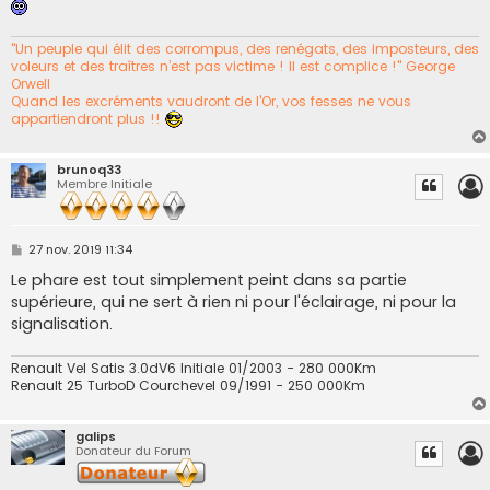
"Un peuple qui élit des corrompus, des renégats, des imposteurs, des
voleurs et des traîtres n’est pas victime ! Il est complice !" George
Orwell
Quand les excréments vaudront de l'Or, vos fesses ne vous
appartiendront plus !!
brunoq33
Membre Initiale
M
27 nov. 2019 11:34
e
s
Le phare est tout simplement peint dans sa partie
s
supérieure, qui ne sert à rien ni pour l'éclairage, ni pour la
a
g
signalisation.
e
Renault Vel Satis 3.0dV6 Initiale 01/2003 - 280 000Km
Renault 25 TurboD Courchevel 09/1991 - 250 000Km
galips
Donateur du Forum