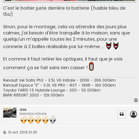
C'est le boitier juste derrière la batterie (fusible bleu de
15a)
Sinon, pour le montage, cela va attendre des jours plus
calmes, j'ai besoin d'être tranquille à la maison, sans que
quelqu'un m'appelle toutes les 2 minutes, pour une
connerie à 2 balles réalisable par lui-même.....
Et comme il faut retirer les optiques, il faut que je vois
comment ça se fait sans rien casser !
Renault Vel Satis Ph2 - 3.5L V6 Initiale - 2006 - 266 000km
Renault Espace "3" - 3.0L V6 PRV - RXT - 1998 - 160 000km
Toyota YARIS 1.5 Hybride Lounge - 2011 - 112 000km
BMW R850RT 2003 - 129 000km
Gils
Membre Initiale
M
31 oct. 2019 21:25
e