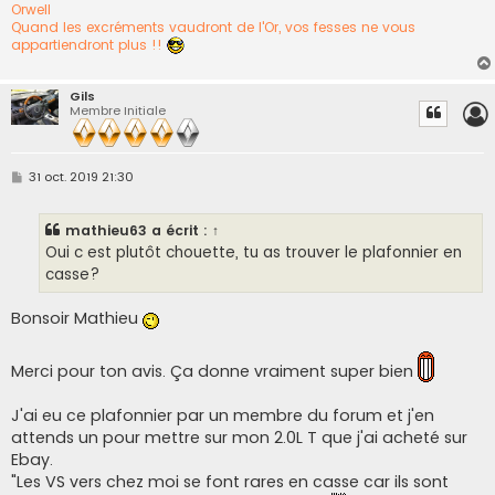
Orwell
Quand les excréments vaudront de l'Or, vos fesses ne vous
appartiendront plus !!
Gils
Membre Initiale
M
31 oct. 2019 21:30
e
s
s
mathieu63
a écrit :
↑
a
g
Oui c est plutôt chouette, tu as trouver le plafonnier en
e
casse?
Bonsoir Mathieu
Merci pour ton avis. Ça donne vraiment super bien
J'ai eu ce plafonnier par un membre du forum et j'en
attends un pour mettre sur mon 2.0L T que j'ai acheté sur
Ebay.
"Les VS vers chez moi se font rares en casse car ils sont