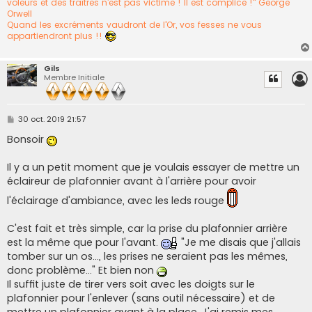
voleurs et des traîtres n’est pas victime ! Il est complice !" George
Orwell
Quand les excréments vaudront de l'Or, vos fesses ne vous
appartiendront plus !!
Gils
Membre Initiale
M
30 oct. 2019 21:57
e
s
Bonsoir
s
a
g
Il y a un petit moment que je voulais essayer de mettre un
e
éclaireur de plafonnier avant à l'arrière pour avoir
l'éclairage d'ambiance, avec les leds rouge
C'est fait et très simple, car la prise du plafonnier arrière
est la même que pour l'avant.
"Je me disais que j'allais
tomber sur un os..., les prises ne seraient pas les mêmes,
donc problème..." Et bien non
Il suffit juste de tirer vers soit avec les doigts sur le
plafonnier pour l'enlever (sans outil nécessaire) et de
mettre un plafonnier avant à la place. J'ai remis mes