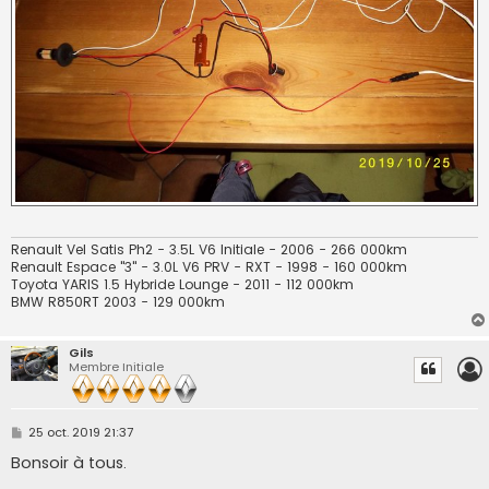
Renault Vel Satis Ph2 - 3.5L V6 Initiale - 2006 - 266 000km
Renault Espace "3" - 3.0L V6 PRV - RXT - 1998 - 160 000km
Toyota YARIS 1.5 Hybride Lounge - 2011 - 112 000km
BMW R850RT 2003 - 129 000km
Gils
Membre Initiale
M
25 oct. 2019 21:37
e
s
Bonsoir à tous.
s
a