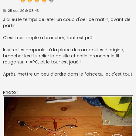
M
25 oct. 2019 08:45
e
s
J'ai eu le temps de jeter un coup d'oeil ce matin, avant de
s
partir.
a
g
e
C'est très simple à brancher, tout est prêt.
Insérer les ampoules à la place des ampoules d'origine,
brancher les fils, relier la douille et enfin, brancher le fil
rouge sur + APC, et le tour est joué !
Après, mettre un peu d'ordre dans le faisceau, et c'est tout
!
Photo :