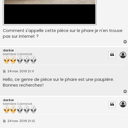
Comment s'appelle cette pièce sur le phare je n'en trouve
pas sur internet ?
darkie
Membre Carminat
M
24 nov. 2019 21:11
e
s
Hello, ce genre de pièce sur le phare est une paupière.
s
Bonnes recherches!
a
g
e
darkie
Membre Carminat
M
24 nov. 2019 21:12
e
s