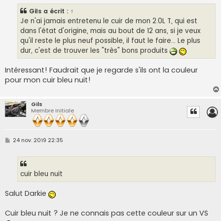
s
Gils
a écrit :
↑
a
g
Je n'ai jamais entretenu le cuir de mon 2.0L T, qui est
e
dans l'état d'origine, mais au bout de 12 ans, si je veux
qu'il reste le plus neuf possible, il faut le faire... Le plus
dur, c'est de trouver les "très" bons produits
Intéressant! Faudrait que je regarde s'ils ont la couleur
pour mon cuir bleu nuit!
Gils
Membre Initiale
M
24 nov. 2019 22:35
e
s
s
a
g
cuir bleu nuit
e
Salut Darkie
Cuir bleu nuit ? Je ne connais pas cette couleur sur un VS