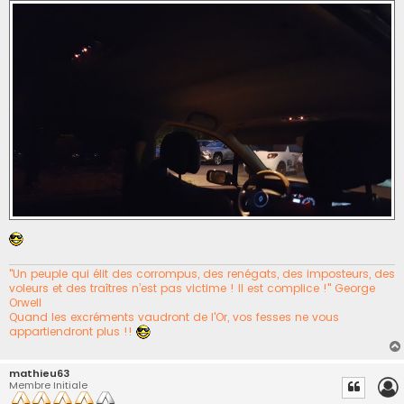
"Un peuple qui élit des corrompus, des renégats, des imposteurs, des
voleurs et des traîtres n’est pas victime ! Il est complice !" George
Orwell
Quand les excréments vaudront de l'Or, vos fesses ne vous
appartiendront plus !!
mathieu63
Membre Initiale