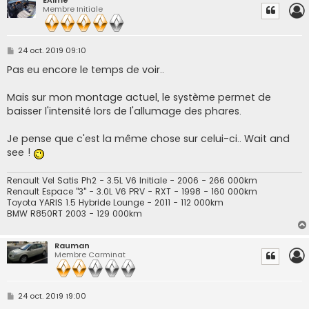
Membre Initiale
M
24 oct. 2019 09:10
e
s
Pas eu encore le temps de voir..
s
a
g
Mais sur mon montage actuel, le système permet de
e
baisser l'intensité lors de l'allumage des phares.
Je pense que c'est la même chose sur celui-ci.. Wait and
see !
Renault Vel Satis Ph2 - 3.5L V6 Initiale - 2006 - 266 000km
Renault Espace "3" - 3.0L V6 PRV - RXT - 1998 - 160 000km
Toyota YARIS 1.5 Hybride Lounge - 2011 - 112 000km
BMW R850RT 2003 - 129 000km
Rauman
Membre Carminat
M
24 oct. 2019 19:00
e