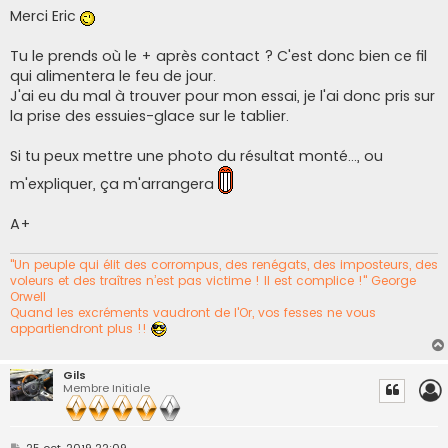
g
Merci Eric
e
Tu le prends où le + après contact ? C'est donc bien ce fil
qui alimentera le feu de jour.
J'ai eu du mal à trouver pour mon essai, je l'ai donc pris sur
la prise des essuies-glace sur le tablier.
Si tu peux mettre une photo du résultat monté..., ou
m'expliquer, ça m'arrangera
A+
"Un peuple qui élit des corrompus, des renégats, des imposteurs, des
voleurs et des traîtres n’est pas victime ! Il est complice !" George
Orwell
Quand les excréments vaudront de l'Or, vos fesses ne vous
appartiendront plus !!
Gils
Membre Initiale
M
25 oct. 2019 22:09