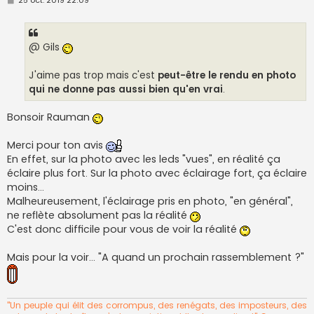
e
s
s
a
g
@ Gils
e
J'aime pas trop mais c'est
peut-être le rendu en photo
qui ne donne pas aussi bien qu'en vrai
.
Bonsoir Rauman
Merci pour ton avis
En effet, sur la photo avec les leds "vues", en réalité ça
éclaire plus fort. Sur la photo avec éclairage fort, ça éclaire
moins...
Malheureusement, l'éclairage pris en photo, "en général",
ne reflète absolument pas la réalité
C'est donc difficile pour vous de voir la réalité
Mais pour la voir... "A quand un prochain rassemblement ?"
"Un peuple qui élit des corrompus, des renégats, des imposteurs, des