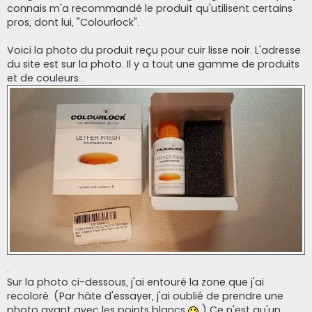
e
connais m'a recommandé le produit qu'utilisent certains
pros, dont lui, "Colourlock".
Voici la photo du produit reçu pour cuir lisse noir. L'adresse
du site est sur la photo. Il y a tout une gamme de produits
et de couleurs...
.
Sur la photo ci-dessous, j'ai entouré la zone que j'ai
recoloré. (Par hâte d'essayer, j'ai oublié de prendre une
photo avant avec les points blancs
) Ce n'est qu'un