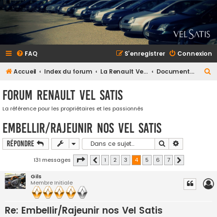
FAQ
S’enregistrer
Connexion
R
Accueil
Index du forum
La Renault Vel Satis
Documents, Reportages et tutoriaux
e
Forum Renault VEL SATIS
c
h
La référence pour les propriétaires et les passionnés
e
Embellir/Rajeunir nos Vel Satis
r
Rechercher
Recherche a
Répondre
c
Page
4
sur
7
h
131 messages
1
2
3
4
5
6
7
Précédente
Suivante
e
Gils
Membre Initiale
r
Re: Embellir/Rajeunir nos Vel Satis