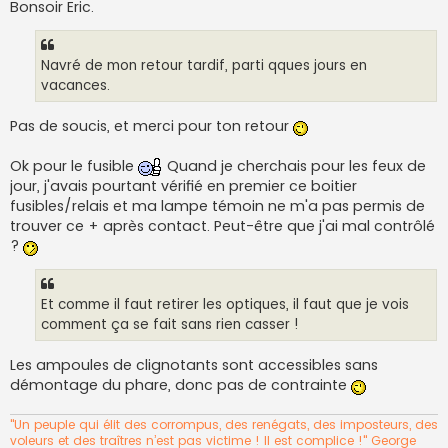
s
Bonsoir Eric.
s
a
g
e
Navré de mon retour tardif, parti qques jours en
vacances.
Pas de soucis, et merci pour ton retour
Ok pour le fusible
Quand je cherchais pour les feux de
jour, j'avais pourtant vérifié en premier ce boitier
fusibles/relais et ma lampe témoin ne m'a pas permis de
trouver ce + après contact. Peut-être que j'ai mal contrôlé
?
Et comme il faut retirer les optiques, il faut que je vois
comment ça se fait sans rien casser !
Les ampoules de clignotants sont accessibles sans
démontage du phare, donc pas de contrainte
"Un peuple qui élit des corrompus, des renégats, des imposteurs, des
voleurs et des traîtres n’est pas victime ! Il est complice !" George