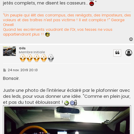
jetés complets, me disent les casseurs...
"
"Un peuple qui élit des corrompus, des renégats, des imposteurs, des
voleurs et des traîtres n’est pas victime ! Il est complice !" George
Orwell
Quand les excréments vaudront de l'Or, vos fesses ne vous
appartiendront plus !!
Gils
Membre Initiale
M
24 nov. 2019 20:13
e
s
Bonsoir.
s
a
g
Juste une photo de l'intérieur éclairé par le plafonnier avec
e
des leds, pour vous donner une idée. "Comme en plein jour,
et pas du tout éblouissant !