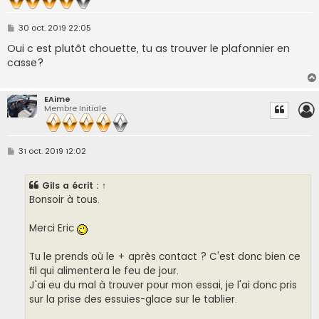
M
30 oct. 2019 22:05
e
s
Oui c est plutôt chouette, tu as trouver le plafonnier en
s
casse?
a
g
e
EAime
Membre Initiale
M
31 oct. 2019 12:02
e
s
s
Gils
a écrit :
↑
a
g
Bonsoir à tous.
e
Merci Eric
Tu le prends où le + après contact ? C'est donc bien ce
fil qui alimentera le feu de jour.
J'ai eu du mal à trouver pour mon essai, je l'ai donc pris
sur la prise des essuies-glace sur le tablier.