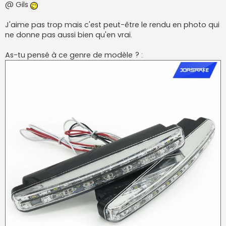
s
@ Gils
s
a
g
J'aime pas trop mais c'est peut-être le rendu en photo qui
e
ne donne pas aussi bien qu'en vrai.
As-tu pensé à ce genre de modèle ? :