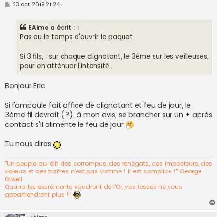
M
23 oct. 2019 21:24
e
s
s
EAime
a écrit :
↑
a
g
Pas eu le temps d'ouvrir le paquet.
e
Si 3 fils, 1 sur chaque clignotant, le 3ème sur les veilleuses,
pour en atténuer l'intensité..
Bonjour Eric.
Si l'ampoule fait office de clignotant et feu de jour, le
3ème fil devrait (?), à mon avis, se brancher sur un + après
contact s'il alimente le feu de jour
Tu nous diras
"Un peuple qui élit des corrompus, des renégats, des imposteurs, des
voleurs et des traîtres n’est pas victime ! Il est complice !" George
Orwell
Quand les excréments vaudront de l'Or, vos fesses ne vous
appartiendront plus !!
EAime