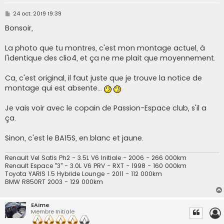
M
24 oct. 2019 19:39
e
s
Bonsoir,
s
a
g
La photo que tu montres, c'est mon montage actuel, à
e
l'identique des clio4, et ça ne me plait que moyennement.
Ca, c'est original, il faut juste que je trouve la notice de
montage qui est absente...
Je vais voir avec le copain de Passion-Espace club, s'il a
ça.
Sinon, c'est le BA15S, en blanc et jaune.
Renault Vel Satis Ph2 - 3.5L V6 Initiale - 2006 - 266 000km
Renault Espace "3" - 3.0L V6 PRV - RXT - 1998 - 160 000km
Toyota YARIS 1.5 Hybride Lounge - 2011 - 112 000km
BMW R850RT 2003 - 129 000km
EAime
Membre Initiale