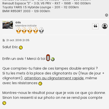
Renault Espace "3" - 3.0L V6 PRV - RXT - 1998 - 160 000km
Toyota YARIS 1.5 Hybride Lounge - 2011 - 112 000km
BMW R850RT 2003 - 129 000km
Gils
Membre Initiale
M
21 oct. 2019 21:05
e
s
Salut Eric
s
a
g
Enfin un avis ! Merci à toi
e
Que comptes-tu faire de ces lampes double emploi ?
Si tu les mets à la place des clignotants av (feux de jour +
clignotant),
attention au clignotement rapide
, même
avec les résistances
Montres-nous le résultat pour que je vois ce que ça donne.
Sinon ton ressenti si sur photo on ne se rend pas compte