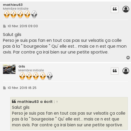
mathieu63
Membre Initiale
M
10 févr. 2019 09:00
e
s
Salut gils
s
Perso je suis pas fan en tout cas pas sur velsatis ça colle
a
g
pas à la " bourgeoise " Qu' elle est... mais ce n est que mon
e
avis. Par contre ça irai bien sur une petite sportive.
Gils
Membre Initiale
M
10 févr. 2019 18:25
e
s
s
mathieu63
a écrit :
↑
a
g
Salut gils
e
Perso je suis pas fan en tout cas pas sur velsatis ça colle
pas à la " bourgeoise " Qu' elle est... mais ce n est que
mon avis. Par contre ça irai bien sur une petite sportive.