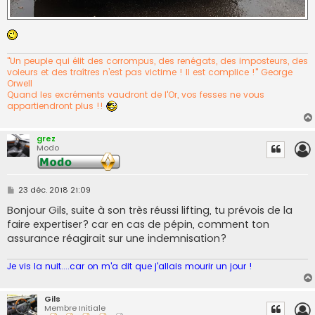
"Un peuple qui élit des corrompus, des renégats, des imposteurs, des
voleurs et des traîtres n’est pas victime ! Il est complice !" George
Orwell
Quand les excréments vaudront de l'Or, vos fesses ne vous
appartiendront plus !!
grez
Modo
M
23 déc. 2018 21:09
e
s
Bonjour Gils, suite à son très réussi lifting, tu prévois de la
s
faire expertiser? car en cas de pépin, comment ton
a
g
assurance réagirait sur une indemnisation?
e
Je vis la nuit....car on m'a dit que j'allais mourir un jour !
Gils
Membre Initiale