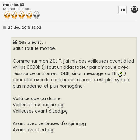
mathieu63
Membre Initiale
M
23 déc. 2018 22:02
e
s
s
Gils
a écrit :
↑
a
g
Salut tout le monde.
e
Comme sur mon 2.0L T, j'ai mis des veilleuses avant à led
Philips 6000k (il faut un adaptateur par ampoule avec
résistance anti-erreur ODB, sinon message au TB
)
pour aller avec la couleur des xénons, c'est plus sympa,
plus moderne, et plus homogène.
Voilà ce que ça donne :
Veilleuses av origine.jpg
Veilleuses avant à Led.jpg
Avant avec veilleuses d'origine.jpg
Avant avec Led.jpg