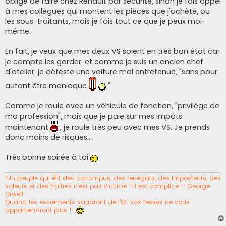
obligé de faire chez Renault par sécurité, sinon je fais appel
à mes collègues qui montent les pièces que j'achète, ou
les sous-traitants, mais je fais tout ce que je peux moi-
même.
En fait, je veux que mes deux VS soient en très bon état car
je compte les garder, et comme je suis un ancien chef
d'atelier, je déteste une voiture mal entretenue, "sans pour
autant être maniaque
"
Comme je roule avec un véhicule de fonction, "privilège de
ma profession", mais que je paie sur mes impôts
maintenant
, je roule très peu avec mes VS. Je prends
donc moins de risques...
Très bonne soirée à toi
"Un peuple qui élit des corrompus, des renégats, des imposteurs, des
voleurs et des traîtres n’est pas victime ! Il est complice !" George
Orwell
Quand les excréments vaudront de l'Or, vos fesses ne vous
appartiendront plus !!