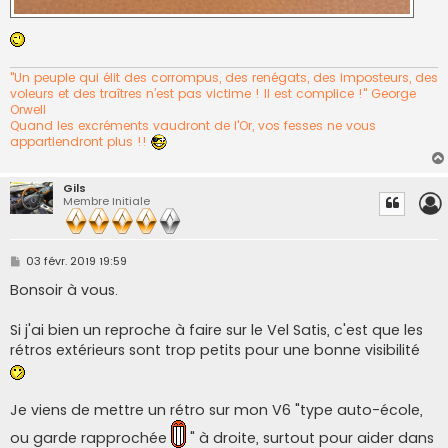
"Un peuple qui élit des corrompus, des renégats, des imposteurs, des
voleurs et des traîtres n’est pas victime ! Il est complice !" George
Orwell
Quand les excréments vaudront de l'Or, vos fesses ne vous
appartiendront plus !!
Gils
Membre Initiale
M
03 févr. 2019 19:59
e
s
Bonsoir à vous.
s
a
g
Si j'ai bien un reproche à faire sur le Vel Satis, c'est que les
e
rétros extérieurs sont trop petits pour une bonne visibilité
Je viens de mettre un rétro sur mon V6 "type auto-école,
ou garde rapprochée
" à droite, surtout pour aider dans