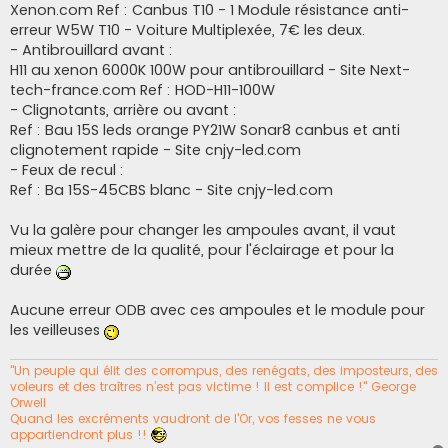
Xenon.com Ref : Canbus T10 - 1 Module résistance anti-
erreur W5W T10 - Voiture Multiplexée, 7€ les deux.
- Antibrouillard avant :
H11 au xenon 6000K 100W pour antibrouillard - Site Next-
tech-france.com Ref : HOD-H11-100W
- Clignotants, arrière ou avant :
Ref : Bau 15S leds orange PY21W Sonar8 canbus et anti
clignotement rapide - Site cnjy-led.com
- Feux de recul :
Ref : Ba 15S-45CBS blanc - Site cnjy-led.com
Vu la galère pour changer les ampoules avant, il vaut
mieux mettre de la qualité, pour l'éclairage et pour la
durée
Aucune erreur ODB avec ces ampoules et le module pour
les veilleuses
"Un peuple qui élit des corrompus, des renégats, des imposteurs, des
voleurs et des traîtres n’est pas victime ! Il est complice !" George
Orwell
Quand les excréments vaudront de l'Or, vos fesses ne vous
appartiendront plus !!