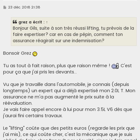
M
23 déc. 2018 21:38
e
s
s
grez
a écrit :
↑
a
g
Bonjour Gils, suite à son très réussi lifting, tu prévois de la
e
faire expertiser? car en cas de pépin, comment ton
assurance réagirait sur une indemnisation?
Bonsoir Grez
Tu as tout à fait raison, plus que raison même !
C'est
pour ça que j'ai pris les devants...
Vu que je travaille dans l'automobile, je connais (depuis
longtemps) un expert qui a déjà expertisé mon 2.0L T. Mon
assurance ne m'a pas augmenté le prix suite à la
réévaluation.
Je vais faire appel encore à lui pour mon 3.5L V6 dès que
j'aurai fini certains travaux.
Le "lifting" coûte que des petits euros (regarde les prix que
j'ai mis), ce qui coûte cher, c'est la mécanique que je suis