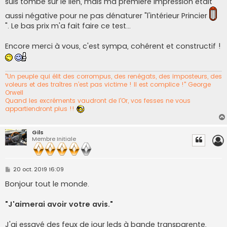
suis tombé sur le lien, mais ma première impression était
aussi négative pour ne pas dénaturer "l'intérieur Princier
". Le bas prix m'a fait faire ce test...
Encore merci à vous, c'est sympa, cohérent et constructif !
"Un peuple qui élit des corrompus, des renégats, des imposteurs, des
voleurs et des traîtres n’est pas victime ! Il est complice !" George
Orwell
Quand les excréments vaudront de l'Or, vos fesses ne vous
appartiendront plus !!
Gils
Membre Initiale
M
20 oct. 2019 16:09
e
s
Bonjour tout le monde.
s
a
g
"J'aimerai avoir votre avis."
e
J'ai essayé des feux de jour leds à bande transparente,