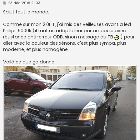
M
23 déc. 2018 21:03
e
s
Salut tout le monde.
s
a
g
Comme sur mon 2.0L T, j'ai mis des veilleuses avant à led
e
Philips 6000k (il faut un adaptateur par ampoule avec
résistance anti-erreur ODB, sinon message au TB
) pour
aller avec la couleur des xénons, c'est plus sympa, plus
moderne, et plus homogène.
Voilà ce que ça donne :