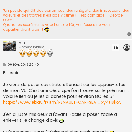
"Un peuple qui élit des corrompus, des renégats, des imposteurs, des
voleurs et des traîtres n’est pas victime ! Il est complice !" George
Orwell
Quand les excréments vaudront de l'Or, vos fesses ne vous
appartiendront plus !!
Gils
Membre Initiale
M
09 févr. 2019 20:40
e
s
Bonsoir.
s
a
g
Je viens de poser ces stickers Renault sur les appuis-têtes
e
de mon V6. C'est une déco que l'on trouve sur le prémium...
Voici le lien où je les ai acheté pour environ 8€ les 5 :
https://www.ebay.fr/itm/RENAULT-CAR-SEA ... xy4t1SljxA
J'en ai juste mis deux à l'avant. Facile à poser, facile à
enlever si je change d'avis