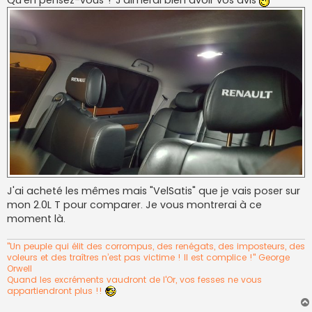
Qu'en pensez-vous ? J'aimerai bien avoir vos avis
J'ai acheté les mêmes mais "VelSatis" que je vais poser sur
mon 2.0L T pour comparer. Je vous montrerai à ce
moment là.
"Un peuple qui élit des corrompus, des renégats, des imposteurs, des
voleurs et des traîtres n’est pas victime ! Il est complice !" George
Orwell
Quand les excréments vaudront de l'Or, vos fesses ne vous
appartiendront plus !!