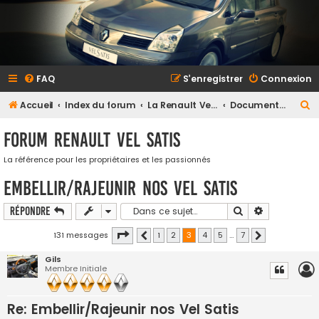
FAQ
S’enregistrer
Connexion
R
Accueil
Index du forum
La Renault Vel Satis
Documents, Reportages et tutoriaux
e
Forum Renault VEL SATIS
c
h
La référence pour les propriétaires et les passionnés
e
Embellir/Rajeunir nos Vel Satis
r
Rechercher
Recherche a
Répondre
c
Page
3
sur
7
h
131 messages
1
2
3
4
5
…
7
Précédente
Suivante
e
Gils
Membre Initiale
r
Re: Embellir/Rajeunir nos Vel Satis