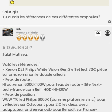
Salut gils
Tu aurais les références de ces différentes ampoules?
Gils
Membre Initiale
M
23 déc. 2018 23:17
e
s
Salut Mathieu.
s
a
g
Voilà les références :
e
- Xenon D2S Philips White Vision Gen.2 effet led, 73€ pièce
sur amazon sinon le double ailleurs.
- Feux de route :
H1 au xenon 6000K 100W pour feux de route - Site Next-
tech-france.com Ref : HOD-H1-100W
- Feux de position :
W5W T10 led Philips 6000K (comme plafonniers int.) pour
veilleuses sur Cdiscount pour 21€ les deux, avec
adaptateur anti erreur odb pour Renault sur France-