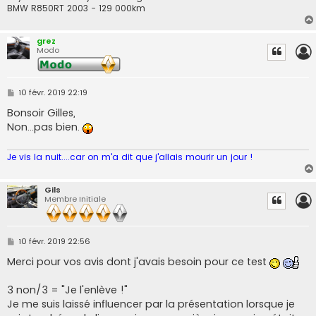
BMW R850RT 2003 - 129 000km
grez
Modo
M
10 févr. 2019 22:19
e
s
Bonsoir Gilles,
s
Non...pas bien.
a
g
e
Je vis la nuit....car on m'a dit que j'allais mourir un jour !
Gils
Membre Initiale
M
10 févr. 2019 22:56
e
s
Merci pour vos avis dont j'avais besoin pour ce test
s
a
g
3 non/3 = "Je l'enlève !"
e
Je me suis laissé influencer par la présentation lorsque je