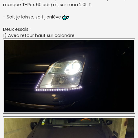
marque T-Rex 60leds/m, sur mon 2.0L T.
-
Soit je laisse, soit j'enlève
Deux essais :
1) Avec retour haut sur calandre