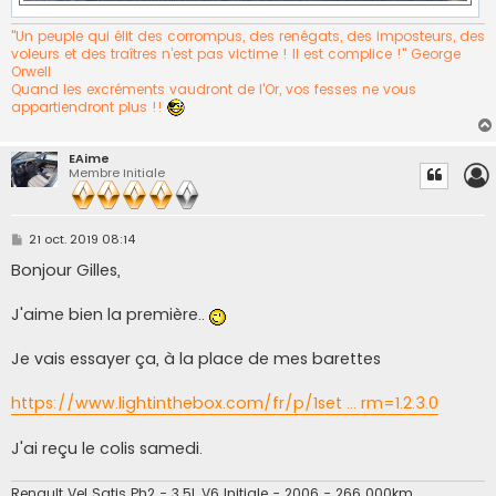
"Un peuple qui élit des corrompus, des renégats, des imposteurs, des
voleurs et des traîtres n’est pas victime ! Il est complice !" George
Orwell
Quand les excréments vaudront de l'Or, vos fesses ne vous
appartiendront plus !!
EAime
Membre Initiale
M
21 oct. 2019 08:14
e
s
Bonjour Gilles,
s
a
g
J'aime bien la première..
e
Je vais essayer ça, à la place de mes barettes
https://www.lightinthebox.com/fr/p/1set ... rm=1.2.3.0
J'ai reçu le colis samedi.
Renault Vel Satis Ph2 - 3.5L V6 Initiale - 2006 - 266 000km