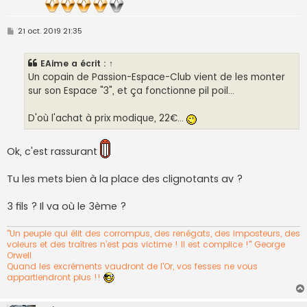
M
21 oct. 2019 21:35
e
s
s
EAime
a écrit :
↑
a
g
Un copain de Passion-Espace-Club vient de les monter
e
sur son Espace "3", et ça fonctionne pil poil...
D'où l'achat à prix modique, 22€...
Ok, c'est rassurant
Tu les mets bien à la place des clignotants av ?
3 fils ? Il va où le 3ème ?
"Un peuple qui élit des corrompus, des renégats, des imposteurs, des
voleurs et des traîtres n’est pas victime ! Il est complice !" George
Orwell
Quand les excréments vaudront de l'Or, vos fesses ne vous
appartiendront plus !!