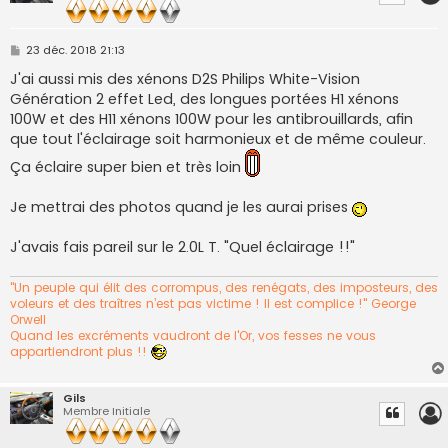
M
23 déc. 2018 21:13
e
s
J'ai aussi mis des xénons D2S Philips White-Vision
s
Génération 2 effet Led, des longues portées H1 xénons
a
g
100W et des H11 xénons 100W pour les antibrouillards, afin
e
que tout l'éclairage soit harmonieux et de même couleur.
Ça éclaire super bien et très loin
Je mettrai des photos quand je les aurai prises
J'avais fais pareil sur le 2.0L T. "Quel éclairage !!"
"Un peuple qui élit des corrompus, des renégats, des imposteurs, des
voleurs et des traîtres n’est pas victime ! Il est complice !" George
Orwell
Quand les excréments vaudront de l'Or, vos fesses ne vous
appartiendront plus !!
Gils
Membre Initiale