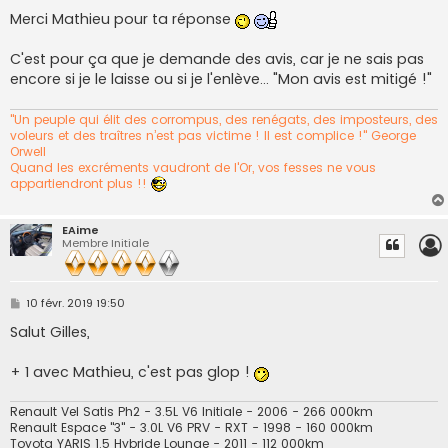
Merci Mathieu pour ta réponse
C'est pour ça que je demande des avis, car je ne sais pas
encore si je le laisse ou si je l'enlève... "Mon avis est mitigé !"
"Un peuple qui élit des corrompus, des renégats, des imposteurs, des
voleurs et des traîtres n’est pas victime ! Il est complice !" George
Orwell
Quand les excréments vaudront de l'Or, vos fesses ne vous
appartiendront plus !!
EAime
Membre Initiale
M
10 févr. 2019 19:50
e
s
Salut Gilles,
s
a
g
+ 1 avec Mathieu, c'est pas glop !
e
Renault Vel Satis Ph2 - 3.5L V6 Initiale - 2006 - 266 000km
Renault Espace "3" - 3.0L V6 PRV - RXT - 1998 - 160 000km
Toyota YARIS 1.5 Hybride Lounge - 2011 - 112 000km