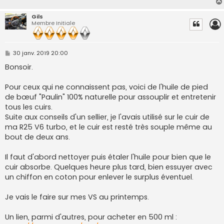
Gils
Membre Initiale
M
30 janv. 2019 20:00
e
s
Bonsoir.
s
a
g
Pour ceux qui ne connaissent pas, voici de l'huile de pied
e
de bœuf "Paulin" 100% naturelle pour assouplir et entretenir
tous les cuirs.
Suite aux conseils d'un sellier, je l'avais utilisé sur le cuir de
ma R25 V6 turbo, et le cuir est resté très souple même au
bout de deux ans.
Il faut d'abord nettoyer puis étaler l'huile pour bien que le
cuir absorbe. Quelques heure plus tard, bien essuyer avec
un chiffon en coton pour enlever le surplus éventuel.
Je vais le faire sur mes VS au printemps.
Un lien, parmi d'autres, pour acheter en 500 ml :