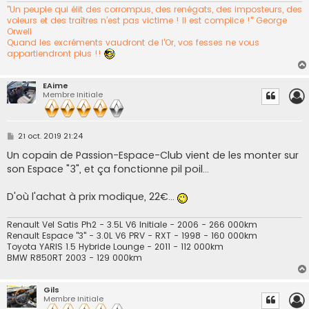
"Un peuple qui élit des corrompus, des renégats, des imposteurs, des
voleurs et des traîtres n’est pas victime ! Il est complice !" George
Orwell
Quand les excréments vaudront de l'Or, vos fesses ne vous
appartiendront plus !!
EAime
Membre Initiale
M
21 oct. 2019 21:24
e
s
Un copain de Passion-Espace-Club vient de les monter sur
s
son Espace "3", et ça fonctionne pil poil...
a
g
e
D'où l'achat à prix modique, 22€...
Renault Vel Satis Ph2 - 3.5L V6 Initiale - 2006 - 266 000km
Renault Espace "3" - 3.0L V6 PRV - RXT - 1998 - 160 000km
Toyota YARIS 1.5 Hybride Lounge - 2011 - 112 000km
BMW R850RT 2003 - 129 000km
Gils
Membre Initiale