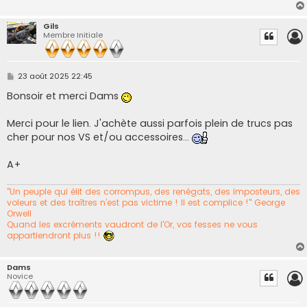
Gils
Membre Initiale
M
23 août 2025 22:45
e
s
Bonsoir et merci Dams
s
a
g
Merci pour le lien. J'achète aussi parfois plein de trucs pas
e
cher pour nos VS et/ou accessoires...
A+
"Un peuple qui élit des corrompus, des renégats, des imposteurs, des
voleurs et des traîtres n’est pas victime ! Il est complice !" George
Orwell
Quand les excréments vaudront de l'Or, vos fesses ne vous
appartiendront plus !!
Dams
Novice