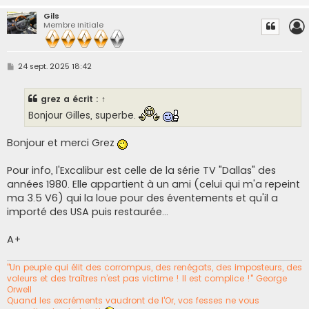
Gils
Membre Initiale
M
24 sept. 2025 18:42
e
s
s
grez
a écrit :
↑
a
g
Bonjour Gilles, superbe.
e
Bonjour et merci Grez
Pour info, l'Excalibur est celle de la série TV "Dallas" des
années 1980. Elle appartient à un ami (celui qui m'a repeint
ma 3.5 V6) qui la loue pour des éventements et qu'il a
importé des USA puis restaurée...
A+
"Un peuple qui élit des corrompus, des renégats, des imposteurs, des
voleurs et des traîtres n’est pas victime ! Il est complice !" George
Orwell
Quand les excréments vaudront de l'Or, vos fesses ne vous