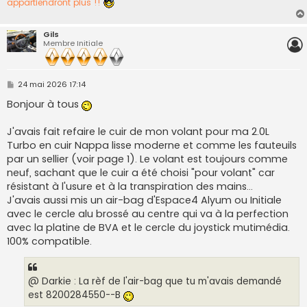
appartiendront plus !!
Gils
Membre Initiale
M
24 mai 2026 17:14
e
s
Bonjour à tous
s
a
g
J'avais fait refaire le cuir de mon volant pour ma 2.0L
e
Turbo en cuir Nappa lisse moderne et comme les fauteuils
par un sellier (voir page 1). Le volant est toujours comme
neuf, sachant que le cuir a été choisi "pour volant" car
résistant à l'usure et à la transpiration des mains...
J'avais aussi mis un air-bag d'Espace4 Alyum ou Initiale
avec le cercle alu brossé au centre qui va à la perfection
avec la platine de BVA et le cercle du joystick mutimédia.
100% compatible.
@ Darkie : La rèf de l'air-bag que tu m'avais demandé
est 8200284550--B