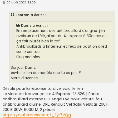
M
23 août 2025 22:28
e
s
s
Ephram
a écrit :
↑
a
g
e
Dams
a écrit :
↑
En remplacement des anti brouillard d’origine ,j’en
avais un de fêlé,jai prit du Ali express à 30euros et
ça fait plutôt bien le taf.
Antibrouillards à l’intérieur et feux de position à led
sur le contour.
Plug and play
Bonjour Dams,
As-tu le lien du modèle que tu as pris ?
Merci d'avance
Désolé pour la réponse tardive ,voici le lien
Je viens de trouver ça sur AliExpress : 13,82€ | Phare
antibrouillard externe LED Angel Eye pour voiture, feu
antibrouillard diurne, DRL, Renault Vel Satis VelSatis 2001-
2009, 30W, 6000LM, 2 pièces
https://a.aliexpress.com/_Eyr7VQq