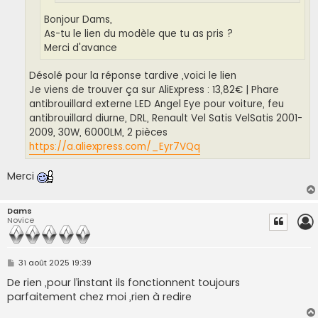
Bonjour Dams,
As-tu le lien du modèle que tu as pris ?
Merci d'avance
Désolé pour la réponse tardive ,voici le lien
Je viens de trouver ça sur AliExpress : 13,82€ | Phare
antibrouillard externe LED Angel Eye pour voiture, feu
antibrouillard diurne, DRL, Renault Vel Satis VelSatis 2001-
2009, 30W, 6000LM, 2 pièces
https://a.aliexpress.com/_Eyr7VQq
Merci
Dams
Novice
M
31 août 2025 19:39
e
s
De rien ,pour l’instant ils fonctionnent toujours
s
parfaitement chez moi ,rien à redire
a
g
e