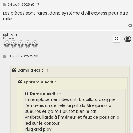
M
24 août 2025 18:47
e
s
Les pièces sont rares ,donc système d Ali express peut être
s
utile.
a
g
e
Ephram
Novice
M
31 août 2025 15:23
e
s
s
Dams
a écrit :
↑
a
g
e
Ephram
a écrit :
↑
Dams
a écrit :
↑
En remplacement des anti brouillard d’origine
,j’en avais un de fêlé,jai prit du Ali express à
30euros et ça fait plutôt bien le taf.
Antibrouillards à l’intérieur et feux de position à
led sur le contour.
Plug and play