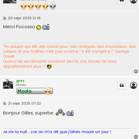
M
20 sept. 2025 21:16
e
s
Merci Pocosso
s
a
g
e
"Un peuple qui élit des corrompus, des renégats, des imposteurs, des
voleurs et des traîtres n’est pas victime ! Il est complice !" George
Orwell
Quand les excréments vaudront de l'Or, vos fesses ne vous
appartiendront plus !!
grez
Modo
M
21 sept. 2025 07:32
e
s
Bonjour Gilles, superbe.
s
a
g
e
Je vis la nuit....car on m'a dit que j'allais mourir un jour !