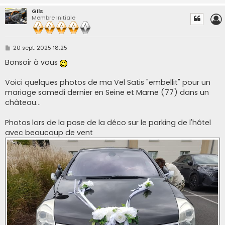
Gils
Membre Initiale
M
20 sept. 2025 18:25
e
s
Bonsoir à vous
s
a
g
Voici quelques photos de ma Vel Satis "embellit" pour un
e
mariage samedi dernier en Seine et Marne (77) dans un
château...
Photos lors de la pose de la déco sur le parking de l'hôtel
avec beaucoup de vent