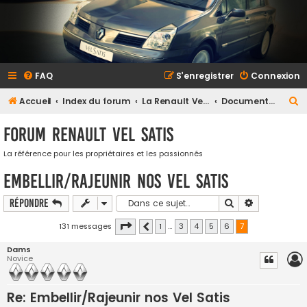
FAQ
S’enregistrer
Connexion
R
Accueil
Index du forum
La Renault Vel Satis
Documents, Reportages et tutoriaux
e
Forum Renault VEL SATIS
c
h
La référence pour les propriétaires et les passionnés
e
Embellir/Rajeunir nos Vel Satis
r
Rechercher
Recherche a
Répondre
c
Page
sur
h
131 messages
1
…
3
4
5
6
7
Précédente
e
Dams
Novice
r
Re: Embellir/Rajeunir nos Vel Satis