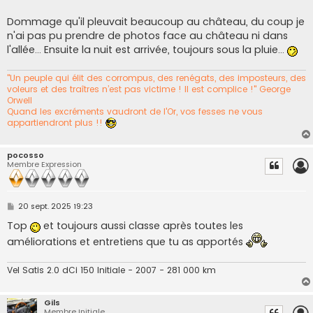
Dommage qu'il pleuvait beaucoup au château, du coup je
n'ai pas pu prendre de photos face au château ni dans
l'allée... Ensuite la nuit est arrivée, toujours sous la pluie...
"Un peuple qui élit des corrompus, des renégats, des imposteurs, des
voleurs et des traîtres n’est pas victime ! Il est complice !" George
Orwell
Quand les excréments vaudront de l'Or, vos fesses ne vous
appartiendront plus !!
pocosso
Membre Expression
M
20 sept. 2025 19:23
e
s
Top
et toujours aussi classe après toutes les
s
améliorations et entretiens que tu as apportés
a
g
e
Vel Satis 2.0 dCi 150 Initiale - 2007 - 281 000 km
Gils
Membre Initiale