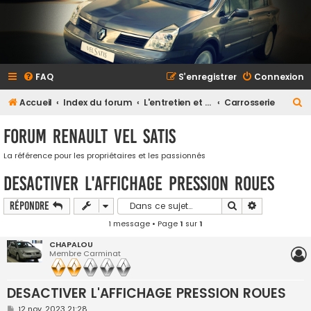
FAQ
S’enregistrer
Connexion
R
Accueil
Index du forum
L'entretien et la maintenance
Carrosserie
e
Forum Renault VEL SATIS
c
h
La référence pour les propriétaires et les passionnés
e
DESACTIVER L'AFFICHAGE PRESSION ROUES
r
Rechercher
Recherche a
Répondre
c
1 message • Page
1
sur
1
h
CHAPALOU
e
Membre Carminat
r
DESACTIVER L'AFFICHAGE PRESSION ROUES
M
12 nov. 2023 21:28