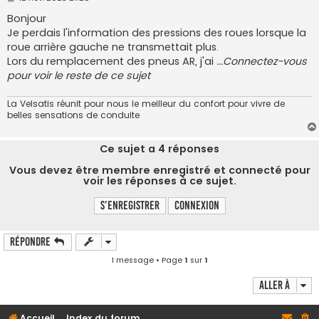
e
s
Bonjour
s
Je perdais l'information des pressions des roues lorsque la
a
g
roue arrière gauche ne transmettait plus.
e
Lors du remplacement des pneus AR, j'ai
...Connectez-vous
pour voir le reste de ce sujet
La Velsatis réunit pour nous le meilleur du confort pour vivre de
belles sensations de conduite
Ce sujet a
4
réponses
Vous devez être membre enregistré et connecté pour
voir les réponses à ce sujet.
S’enregistrer
Connexion
Répondre
1 message • Page
1
sur
1
Aller à
Accueil
Index du forum