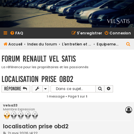
FAQ
S’enregistrer
Connexion
R
Accueil
Index du forum
L'entretien et la maintenance
Equipements multimedia et électricité
e
Forum Renault VEL SATIS
c
h
La référence pour les propriétaires et les passionnés
e
localisation prise obd2
r
Rechercher
Recherche a
Répondre
c
1 message • Page
1
sur
1
h
Velsa33
e
Membre Expression
r
localisation prise obd2
M
21 mai 2026 14:22