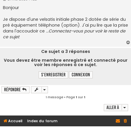
e
s
Bonjour
s
a
g
Je dispose d'une velsatis initiale phase 2 dotée de série du
e
pré équipement téléphone (option). J'ai pu lire que la prise
dans l'accoudoir ce
...Connectez-vous pour voir le reste de
ce sujet
Ce sujet a
3
réponses
Vous devez être membre enregistré et connecté pour
voir les réponses à ce sujet.
S’enregistrer
Connexion
Répondre
1 message • Page
1
sur
1
Aller à
Accueil
Index du forum