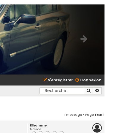
S’enregistrer
Connexion
Rechercher
Recherche avancé
1 message • Page
1
sur
1
Elhomme
Novice