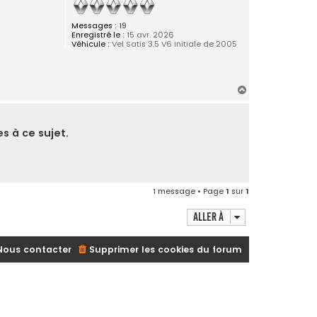
Messages :
19
Enregistré le :
15 avr. 2026
Véhicule :
Vel Satis 3.5 V6 Initiale de 2005
H
a
u
t
s à ce sujet.
1 message • Page
1
sur
1
Aller à
Nous contacter
Supprimer les cookies du forum