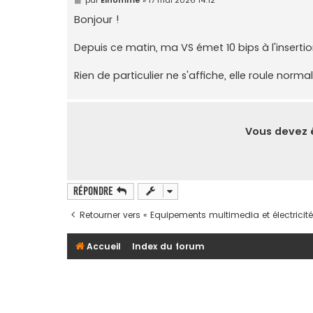
e
s
Bonjour !
s
a
g
Depuis ce matin, ma VS émet 10 bips à l'insertio
e
Rien de particulier ne s'affiche, elle roule norm
Vous devez ê
Répondre
Retourner vers « Equipements multimedia et électricité
Accueil
Index du forum