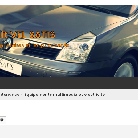
t VEL SATIS
priétaires et les passionnés
aintenance
Equipements multimedia et électricité
chercher
Recherche avancée