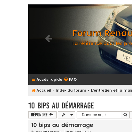
Forum Renaul
La référence pour les pro
Accès rapide
FAQ
Accueil
Index du forum
L'entretien et la m
10 bips au démarrage
Re
Répondre
10 bips au démarrage
M
par
Elhomme
»
17 mai 2026 14:12