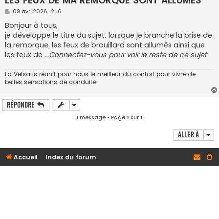
LES FEUX DE MA REMORQUE SONT ALLUMES
M
09 avr. 2026 12:16
e
s
Bonjour à tous,
s
je développe le titre du sujet: lorsque je branche la prise de
a
g
la remorque, les feux de brouillard sont allumés ainsi que
e
les feux de
...Connectez-vous pour voir le reste de ce sujet
La Velsatis réunit pour nous le meilleur du confort pour vivre de
belles sensations de conduite
Répondre
1 message • Page
1
sur
1
Aller à
Accueil
Index du forum