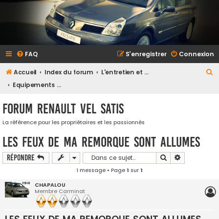
FAQ
S’enregistrer
Connexion
R
Accueil
Index du forum
L'entretien et la maintenance
e
Equipements multimedia et électricité
c
Forum Renault VEL SATIS
h
e
La référence pour les propriétaires et les passionnés
r
LES FEUX DE MA REMORQUE SONT ALLUMES
c
Rechercher
Recherche a
Répondre
h
1 message • Page
1
sur
1
e
CHAPALOU
r
Membre Carminat