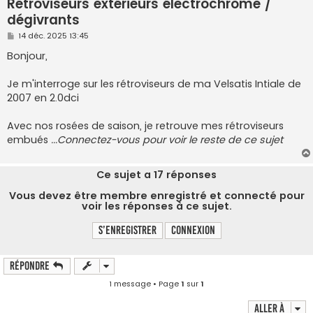
Rétroviseurs extérieurs électrochrome /
dégivrants
M
14 déc. 2025 13:45
e
s
Bonjour,
s
a
g
Je m'interroge sur les rétroviseurs de ma Velsatis Intiale de
e
2007 en 2.0dci
Avec nos rosées de saison, je retrouve mes rétroviseurs
embués
...Connectez-vous pour voir le reste de ce sujet
Ce sujet a
17
réponses
Vous devez être membre enregistré et connecté pour
voir les réponses à ce sujet.
S’enregistrer
Connexion
Répondre
1 message • Page
1
sur
1
Aller à