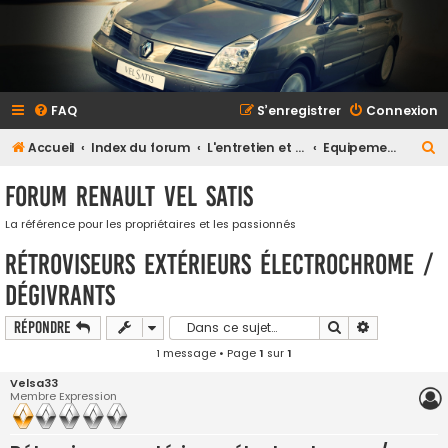
FAQ
S’enregistrer
Connexion
R
Accueil
Index du forum
L'entretien et la maintenance
Equipements multimedia et électricité
e
Forum Renault VEL SATIS
c
h
La référence pour les propriétaires et les passionnés
e
Rétroviseurs extérieurs électrochrome /
r
dégivrants
c
Rechercher
Recherche a
Répondre
h
1 message • Page
1
sur
1
e
r
Velsa33
Membre Expression