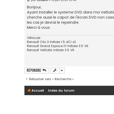
e
s
Bonjour,
s
Ayant installer le systeme DVD dans ma VelSatis,
a
g
cherche aussi le capot de l'écran DVD non casse
e
les cas je devrai le repeindre.
Merci à vous
Véhicule :
Renault Clio 3 Initiale 1.5 dCi x2
Renault Grand Espace IV initiale 3.5 V6
Renault VelSatis initiale 3.5 V6
Répondre
Retourner vers « Recherche »
Accueil
Index du forum