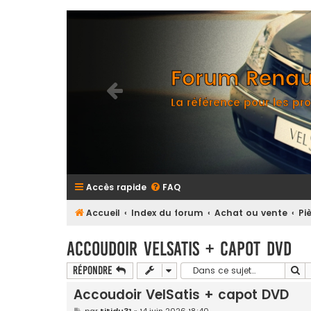
Forum Renaul
La référence pour les pro
Accès rapide
FAQ
Accueil
Index du forum
Achat ou vente
Pi
Accoudoir VelSatis + capot DVD
Re
Répondre
Accoudoir VelSatis + capot DVD
M
par
titidu31
»
14 juin 2026 18:40