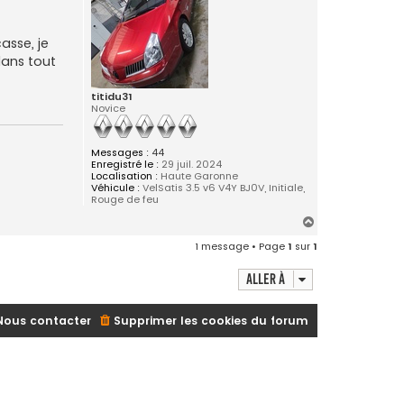
asse, je
dans tout
titidu31
Novice
Messages :
44
Enregistré le :
29 juil. 2024
Localisation :
Haute Garonne
Véhicule :
VelSatis 3.5 v6 V4Y BJ0V, Initiale,
Rouge de feu
H
a
1 message • Page
1
sur
1
u
t
Aller à
Nous contacter
Supprimer les cookies du forum