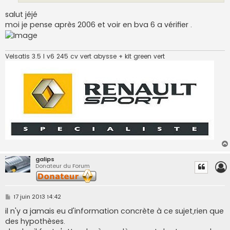
salut jéjé
moi je pense après 2006 et voir en bva 6 a vérifier .
Velsatis 3.5 l v6 245 cv vert abysse + kit green vert
galips
Donateur du Forum
M
17 juin 2013 14:42
e
s
il n'y a jamais eu d'information concrète à ce sujet,rien que
s
des hypothèses.
a
g