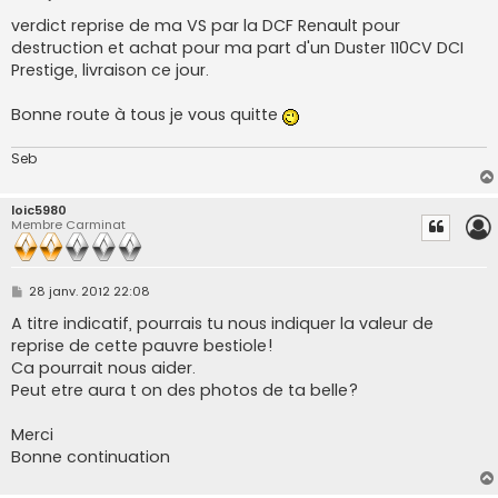
e
s
verdict reprise de ma VS par la DCF Renault pour
s
destruction et achat pour ma part d'un Duster 110CV DCI
a
g
Prestige, livraison ce jour.
e
Bonne route à tous je vous quitte
Seb
loic5980
Membre Carminat
M
28 janv. 2012 22:08
e
s
A titre indicatif, pourrais tu nous indiquer la valeur de
s
reprise de cette pauvre bestiole!
a
g
Ca pourrait nous aider.
e
Peut etre aura t on des photos de ta belle?
Merci
Bonne continuation