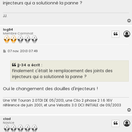
injecteurs qui a solutionné la panne ?
a
g
e
JJ.
log94
Membre Carminat
M
07 nov. 2013 07:49
e
s
s
jj-34 a écrit :
a
g
Finalement c'était le remplacement des joints des
e
injecteurs qui a solutionné la panne ?
Oui le changement des douilles d'injecteurs !
Une VW Touran 2.0TDI DE 05/2013, une Clio 2 phase 2 1.6 16V
référence de juin 2001, et une Velsatis 3.0 DCI INITIALE de 09/2003
clad
Novice