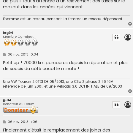
de plus il faut s'attendre à un relèvement des taxes sur le
e
mazout dans les années qui viennent.
l'homme est un roseau pensant, la femme un roseau dépensant.
log94
Membre Carminat
M
06 nov. 2013 10:34
e
s
Petit up ! 70000 km parcourus depuis la réparation et plus
s
de soucis du côté cocotte minute !
a
g
e
Une VW Touran 2.0TDI DE 05/2013, une Clio 2 phase 2 1.6 16V
référence de juin 2001, et une Velsatis 3.0 DCI INITIALE de 09/2003
jj-34
Donateur du Forum
M
06 nov. 2013 11:06
e
s
Finalement c'était le remplacement des joints des
s