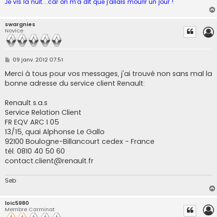
Je vis la nuit....car on m'a dit que j'allais mourir un jour !
swargnies
Novice
M
09 janv. 2012 07:51
e
s
Merci à tous pour vos messages, j'ai trouvé non sans mal la
s
bonne adresse du service client Renault:
a
g
e
Renault s.a.s
Service Relation Client
FR EQV ARC 1 05
13/15, quai Alphonse Le Gallo
92100 Boulogne-Billancourt cedex - France
tél. 0810 40 50 60
contact.client@renault.fr
Seb
loic5980
Membre Carminat