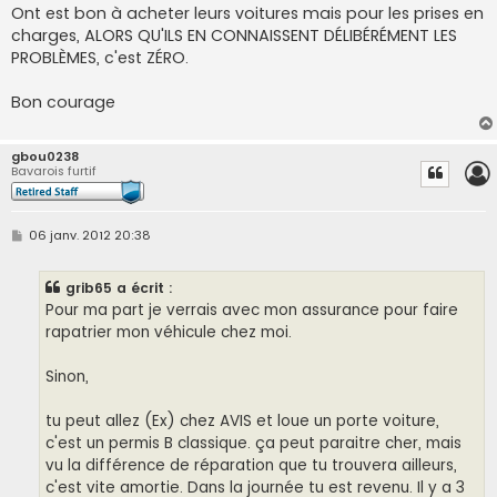
Ont est bon à acheter leurs voitures mais pour les prises en
charges, ALORS QU'ILS EN CONNAISSENT DÉLIBÉRÉMENT LES
PROBLÈMES, c'est ZÉRO.
Bon courage
gbou0238
Bavarois furtif
M
06 janv. 2012 20:38
e
s
s
grib65 a écrit :
a
g
Pour ma part je verrais avec mon assurance pour faire
e
rapatrier mon véhicule chez moi.
Sinon,
tu peut allez (Ex) chez AVIS et loue un porte voiture,
c'est un permis B classique. ça peut paraitre cher, mais
vu la différence de réparation que tu trouvera ailleurs,
c'est vite amortie. Dans la journée tu est revenu. Il y a 3