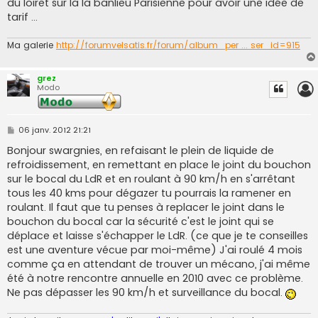
du loiret sur la la banlieu Parisienne pour avoir une idée de
tarif ...
Ma galerie
http://forumvelsatis.fr/forum/album_per ... ser_id=915
grez
Modo
M
06 janv. 2012 21:21
e
s
Bonjour swargnies, en refaisant le plein de liquide de
s
refroidissement, en remettant en place le joint du bouchon
a
g
sur le bocal du LdR et en roulant à 90 km/h en s'arrêtant
e
tous les 40 kms pour dégazer tu pourrais la ramener en
roulant. Il faut que tu penses à replacer le joint dans le
bouchon du bocal car la sécurité c'est le joint qui se
déplace et laisse s'échapper le LdR. (ce que je te conseilles
est une aventure vécue par moi-même) J'ai roulé 4 mois
comme ça en attendant de trouver un mécano, j'ai même
été à notre rencontre annuelle en 2010 avec ce problème.
Ne pas dépasser les 90 km/h et surveillance du bocal.