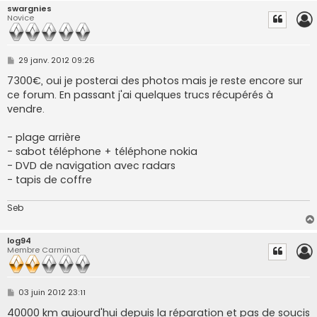
swargnies
Novice
M
29 janv. 2012 09:26
e
s
7300€, oui je posterai des photos mais je reste encore sur
s
ce forum. En passant j'ai quelques trucs récupérés à
a
g
vendre.
e
- plage arrière
- sabot téléphone + téléphone nokia
- DVD de navigation avec radars
- tapis de coffre
Seb
log94
Membre Carminat
M
03 juin 2012 23:11
e
s
40000 km aujourd'hui depuis la réparation et pas de soucis