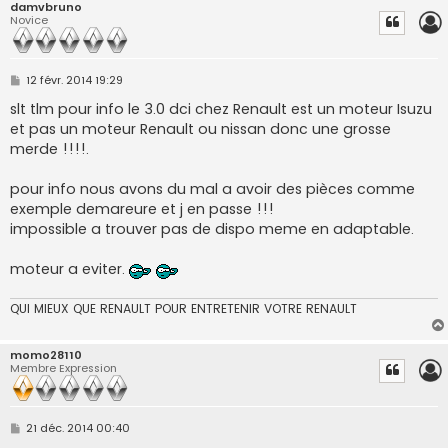
damvbruno
Novice
M
12 févr. 2014 19:29
e
s
slt tlm pour info le 3.0 dci chez Renault est un moteur Isuzu
s
et pas un moteur Renault ou nissan donc une grosse
a
g
merde !!!!.
e
pour info nous avons du mal a avoir des pièces comme
exemple demareure et j en passe !!!
impossible a trouver pas de dispo meme en adaptable.
moteur a eviter.
QUI MIEUX QUE RENAULT POUR ENTRETENIR VOTRE RENAULT
momo28110
Membre Expression
M
21 déc. 2014 00:40
e