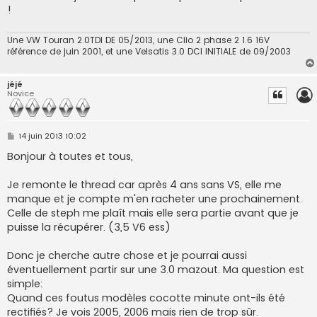
s
!
a
g
e
Une VW Touran 2.0TDI DE 05/2013, une Clio 2 phase 2 1.6 16V
référence de juin 2001, et une Velsatis 3.0 DCI INITIALE de 09/2003
jéjé
Novice
M
14 juin 2013 10:02
e
s
Bonjour à toutes et tous,
s
a
g
Je remonte le thread car après 4 ans sans VS, elle me
e
manque et je compte m'en racheter une prochainement.
Celle de steph me plaît mais elle sera partie avant que je
puisse la récupérer. (3,5 V6 ess)
Donc je cherche autre chose et je pourrai aussi
éventuellement partir sur une 3.0 mazout. Ma question est
simple:
Quand ces foutus modèles cocotte minute ont-ils été
rectifiés? Je vois 2005, 2006 mais rien de trop sûr.