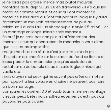
s
je ne dirais pas grosse merde mais plutot mauvais
s
montage as tu deja vu un 3.0 en transversal? il y'a que les
a
g
marques comme renault et ceux qui ont monter ce
e
moteur sur leur auto qui l'ont fait par pure logique il y'aura
forcement un mauvais refroidissement de plus au
minimum il aurais fallu un viscocoupleur style 2.5 tdi v6.... et
un montage en longitudinale style espace II
fin bref je ne croit pas non plus a l'affaissement des
chemises ceux qui connaissent la mécanique vous diront
que c'est quasi impossible,
moi je me dit qu'en réalité c'est juste les joint de puit
d'injecteur qui chauffe sur la culasse du fond se fissure et
laisse passer la compression jusqu'as explosion du
radiateur ou du bocale d'eau et suite logique nieau qui
vasille etc...
mais croyez moi ceux qui ne savent pas créer un moteur
par rapport a leur voiture en chaine ne peuvent pas faire
un bon montage.
comparer les opel en 3.0 et saab tous le meme montage
c'est un peux bête mais malheureusement c'est nous qui
payons les pots cassés