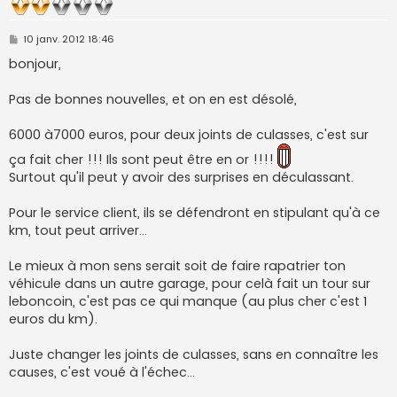
M
10 janv. 2012 18:46
e
s
bonjour,
s
a
g
Pas de bonnes nouvelles, et on en est désolé,
e
6000 à7000 euros, pour deux joints de culasses, c'est sur
ça fait cher !!! Ils sont peut être en or !!!!
Surtout qu'il peut y avoir des surprises en déculassant.
Pour le service client, ils se défendront en stipulant qu'à ce
km, tout peut arriver...
Le mieux à mon sens serait soit de faire rapatrier ton
véhicule dans un autre garage, pour celà fait un tour sur
leboncoin, c'est pas ce qui manque (au plus cher c'est 1
euros du km).
Juste changer les joints de culasses, sans en connaître les
causes, c'est voué à l'échec...