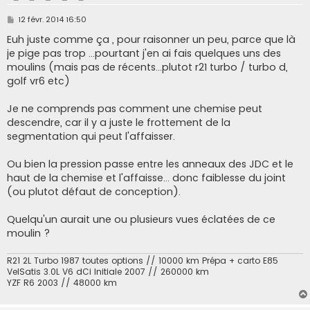
M
12 févr. 2014 16:50
e
s
Euh juste comme ça , pour raisonner un peu, parce que là
s
je pige pas trop ...pourtant j'en ai fais quelques uns des
a
g
moulins (mais pas de récents...plutot r21 turbo / turbo d,
e
golf vr6 etc)
Je ne comprends pas comment une chemise peut
descendre, car il y a juste le frottement de la
segmentation qui peut l'affaisser.
Ou bien la pression passe entre les anneaux des JDC et le
haut de la chemise et l'affaisse... donc faiblesse du joint
(ou plutot défaut de conception).
Quelqu'un aurait une ou plusieurs vues éclatées de ce
moulin ?
R21 2L Turbo 1987 toutes options // 10000 km Prépa + carto E85
VelSatis 3.0L V6 dCi Initiale 2007 // 260000 km
YZF R6 2003 // 48000 km