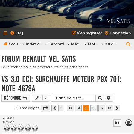
FAQ
S’enregistrer
Connexion
R
Accueil
Index du forum
L'entretien et la maintenance
Mécanique
Moteur
3.0 dci 180
e
Forum Renault VEL SATIS
c
h
La référence pour les propriétaires et les passionnés
e
VS 3.0 DCI: Surchauffe Moteur P9X 701:
r
Note 4678A
c
Rechercher
Recherche a
Répondre
h
e
Page
sur
350 messages
1
…
13
14
15
16
17
18
Précédente
Suivante
r
grib65
Novice