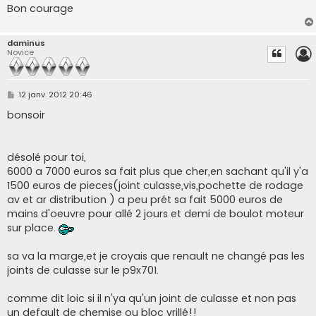
Bon courage
daminus
Novice
M
12 janv. 2012 20:46
e
s
bonsoir
s
a
g
e
désolé pour toi,
6000 a 7000 euros sa fait plus que cher,en sachant qu'il y'a
1500 euros de pieces(joint culasse,vis,pochette de rodage
av et ar distribution ) a peu prét sa fait 5000 euros de
mains d'oeuvre pour allé 2 jours et demi de boulot moteur
sur place.
sa va la marge,et je croyais que renault ne changé pas les
joints de culasse sur le p9x701.
comme dit loic si il n'ya qu'un joint de culasse et non pas
un default de chemise ou bloc vrillé!!