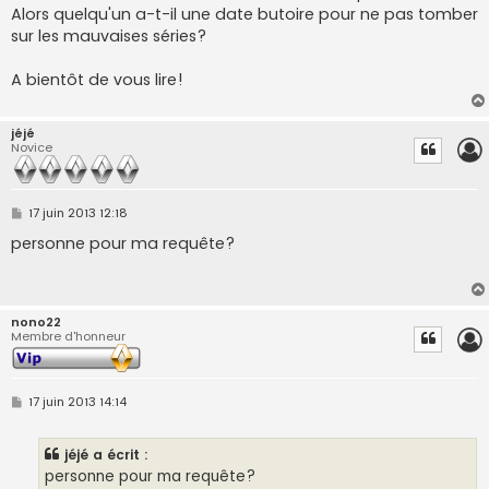
Alors quelqu'un a-t-il une date butoire pour ne pas tomber
sur les mauvaises séries?
A bientôt de vous lire!
jéjé
Novice
M
17 juin 2013 12:18
e
s
personne pour ma requête?
s
a
g
e
nono22
Membre d'honneur
M
17 juin 2013 14:14
e
s
s
jéjé a écrit :
a
g
personne pour ma requête?
e