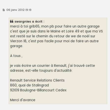
M
06 janv. 2012 19:19
e
s
s
swargnies a écrit :
a
g
merci à toi grib65, mon pb pour faire un autre garage
e
c'est que je suis dans le Maine et Loire 49 et que ma VS
est resté sur le chemin du retour de we de noël sur
Vierzon 18, c'est pas facile pour moi de faire un autre
garage.
A tous ,
je vais écrire un courrier à Renault, j'ai trouvé cette
adresse, est-elle toujours d'actualité:
Renault Service Relations Clients
860, quai de Stalingrad
92109 Boulogne-Billancourt Cedex
Merci d'avance