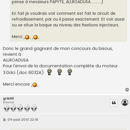
pense à messieurs PAPYTS, ALLROADUSA............)
En fait je voudrais voir comment est fait le circuit de
refroidissement, par ou il passe exactement. Et voir aussi
ou se situe la baque au niveau des fixations injecteurs.
Merci
Donc le grand gagnant de mon concours du bisous,
revient à :
ALLROADUSA
Pour l'envoi de la documentation complète du moteur
3.0dci (doc 6032A)
Merci encore
grib65
Novice
M
04 août 2010 22:18
e
s