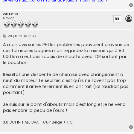
Je vis la nuit....car on m'a dit que j'allais mourir un jour !
GUAC30
Novice
M
29 juil. 2010 15:47
e
s
A mon avis sur les PH1 les problèmes pouvaient provenir de
s
ces fameuses bagues mais regardez la mienne qui à 80
a
g
000 km à eut des soucis de chauffe avec LDR sortant par
e
le bouchon.
Résultat une descente de chemise avec changement à
neuf du moteur. Le seul hic c'est qu'ils ne savent pas trop
comment il arrive tellement ils en ont fait (lol faudrait pas
pourtant).
Je suis sur le point d'aboutir mais c'est long et je ne vend
pas encore la peau de l'ours !
3.0 DCI INITIALE BVA - Cuir Beige + T.O