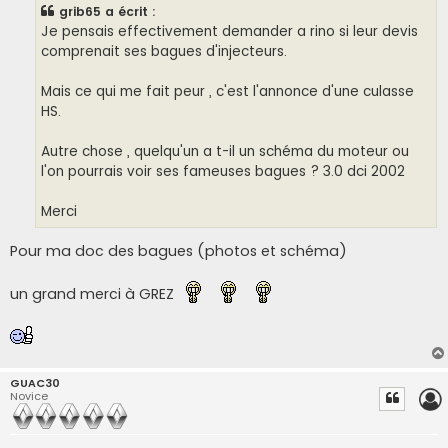
s
grib65 a écrit :
a
g
Je pensais effectivement demander a rino si leur devis
e
comprenait ses bagues d'injecteurs.
Mais ce qui me fait peur , c'est l'annonce d'une culasse
HS.
Autre chose , quelqu'un a t-il un schéma du moteur ou
l'on pourrais voir ses fameuses bagues ? 3.0 dci 2002
Merci
Pour ma doc des bagues (photos et schéma)
un grand merci à GREZ
GUAC30
Novice