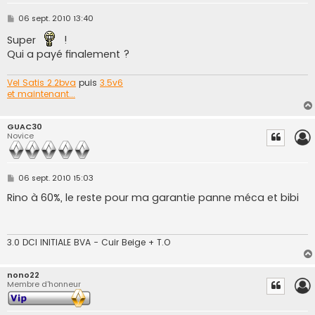
M
06 sept. 2010 13:40
e
s
Super
!
s
Qui a payé finalement ?
a
g
e
Vel Satis 2.2bva
puis
3.5v6
et maintenant...
GUAC30
Novice
M
06 sept. 2010 15:03
e
s
Rino à 60%, le reste pour ma garantie panne méca et bibi
s
a
g
e
3.0 DCI INITIALE BVA - Cuir Beige + T.O
nono22
Membre d'honneur