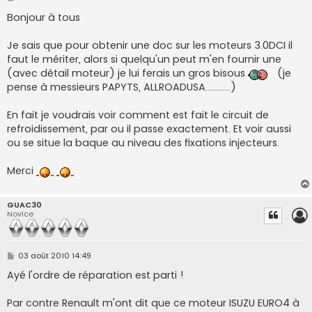
e
s
Bonjour à tous
s
a
g
Je sais que pour obtenir une doc sur les moteurs 3.0DCI il
e
faut le mériter, alors si quelqu'un peut m'en fournir une
(avec détail moteur) je lui ferais un gros bisous
(je
pense à messieurs PAPYTS, ALLROADUSA............)
En fait je voudrais voir comment est fait le circuit de
refroidissement, par ou il passe exactement. Et voir aussi
ou se situe la baque au niveau des fixations injecteurs.
Merci
GUAC30
Novice
M
03 août 2010 14:49
e
s
Ayé l'ordre de réparation est parti !
s
a
g
Par contre Renault m'ont dit que ce moteur ISUZU EURO4 à
e