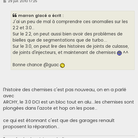
M
29 juil. 2010 17:25
e
s
s
marron glacé a écrit :
a
g
J'ai un peu de mal à comprendre ces anomalies sur les
e
2.2 et 3.0...
Sur le 2.2, on peut aussi bien avoir des problèmes de
bielles que de segmentations que de turbo....
Sur le 3.0, on peut lire des histoires de joints de culasse,
de joints d'injecteurs, et maintenant de chemises
^^
Bonne chance @guac
l'histoire des chemises c'est pas nouveau, on en a parlé
avec
ARCHY, le 3.0 DCI est un bloc tout en alu....les chemises sont
plongées dans l'azote et hop on les pose...
ce qui est étonnant c'est que des garages renault
proposent la réparation...