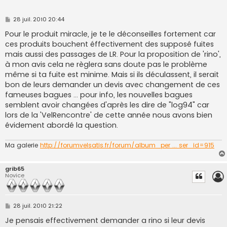
M
28 juil. 2010 20:44
e
s
Pour le produit miracle, je te le déconseilles fortement car
s
ces produits bouchent éffectivement des supposé fuites
a
g
mais aussi des passages de LR. Pour la proposition de 'rino',
e
à mon avis cela ne règlera sans doute pas le problème
même si ta fuite est minime. Mais si ils déculassent, il serait
bon de leurs demander un devis avec changement de ces
fameuses bagues ... pour info, les nouvelles bagues
semblent avoir changées d'après les dire de "log94" car
lors de la 'VelRencontre' de cette année nous avons bien
évidement abordé la question.
Ma galerie
http://forumvelsatis.fr/forum/album_per ... ser_id=915
grib65
Novice
M
28 juil. 2010 21:22
e
s
Je pensais effectivement demander a rino si leur devis
s