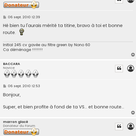
M
06 sept. 2010 12:39
e
s
Hé bien tu l'aurais mérité ta titine, bravo à toi et bonne
s
route.
a
g
e
Initial 245 cv gavée au filtre green by Nono 60
Ca déménage !!!!!!!
BACCARA
Novice
M
06 sept. 2010 12:53
e
s
Bonjour,
s
a
g
Super, et bien profite à fond de ta VS... et bonne route...
e
marron glacé
Donateur du Forum