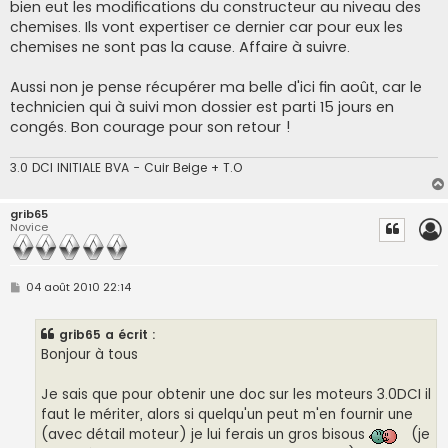
bien eut les modifications du constructeur au niveau des
chemises. Ils vont expertiser ce dernier car pour eux les
chemises ne sont pas la cause. Affaire à suivre.
Aussi non je pense récupérer ma belle d'ici fin août, car le
technicien qui à suivi mon dossier est parti 15 jours en
congés. Bon courage pour son retour !
3.0 DCI INITIALE BVA - Cuir Beige + T.O
grib65
Novice
M
04 août 2010 22:14
e
s
s
grib65 a écrit :
a
g
Bonjour à tous
e
Je sais que pour obtenir une doc sur les moteurs 3.0DCI il
faut le mériter, alors si quelqu'un peut m'en fournir une
(avec détail moteur) je lui ferais un gros bisous
(je