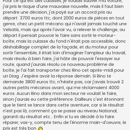
Pour ce qui est des culasses, je voulais sauver ma voiture,
j'ai pris le risque d'une mauvaise nouvelle, mais il faut bien
prendre une décision, j'ai payé sur un accord pris au
départ: 3700 euros ttc, dont 2000 euros de pièces en tout
genre, chez un petit mécano qui n'avait jamais touché une
Velsatis, mais qui après l'avoir vu, a relever le challenge, au
départ il pensait pouvoir le faire sans sortir le moteur-
boîte, mais la culasse du fond n'était pas accessible, donc
déshabillage complet de la façade, et du moteur pour
sortir l'ensemble, il était loin d'imaginer l'ampleur du travail,
mais résolu à bien faire, j'ai hâte de pouvoir l'essayer sur
route, quand j'aurais résolu ce nouveau problème de
boîte, je l'ai fait transporter chez Rino cet après-midi pour
un Diag. J'espère avoir la réponse demain. Si Rino te
demande 3800 euros ttc, n'hésite pas, car j'avais trouvé 2
autres petits mécanos avant, qui me réclamaient 4000
euros. Aucun Rino dans mon secteur ne voulait le faire,
sinon j'aurais eu cette préférence. Dailleurs c'est étonnant
que le tient se lance dans cette aventure, car si le résultat
n'est pas là, comment ça se passe au niveau National,
garanti du résultat etc... Enfin si tu es décidé à la faire
réparer, vas-y, compte tenu de l'énorme main-d'oeuvre, le
prix est très bon.