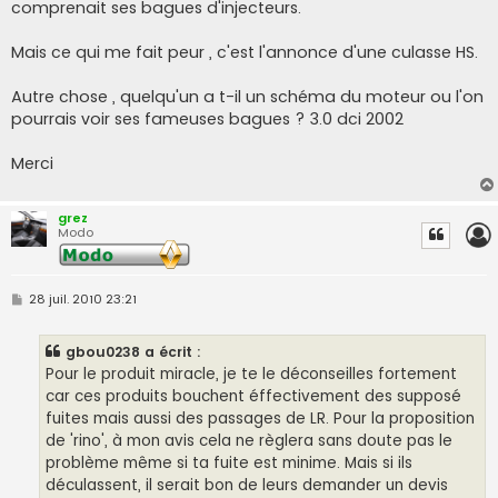
comprenait ses bagues d'injecteurs.
a
g
e
Mais ce qui me fait peur , c'est l'annonce d'une culasse HS.
Autre chose , quelqu'un a t-il un schéma du moteur ou l'on
pourrais voir ses fameuses bagues ? 3.0 dci 2002
Merci
grez
Modo
M
28 juil. 2010 23:21
e
s
s
gbou0238 a écrit :
a
g
Pour le produit miracle, je te le déconseilles fortement
e
car ces produits bouchent éffectivement des supposé
fuites mais aussi des passages de LR. Pour la proposition
de 'rino', à mon avis cela ne règlera sans doute pas le
problème même si ta fuite est minime. Mais si ils
déculassent, il serait bon de leurs demander un devis