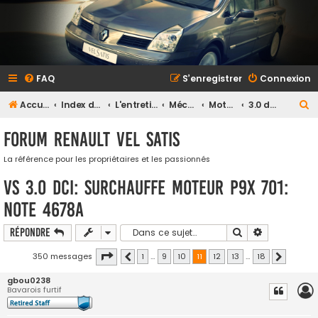
FAQ
S’enregistrer
Connexion
R
Accueil
Index du forum
L'entretien et la maintenance
Mécanique
Moteur
3.0 dci 180
e
Forum Renault VEL SATIS
c
h
La référence pour les propriétaires et les passionnés
e
VS 3.0 DCI: Surchauffe Moteur P9X 701:
r
Note 4678A
c
Rechercher
Recherche a
Répondre
h
e
Page
11
sur
18
350 messages
1
…
9
10
11
12
13
…
18
Précédente
Suivante
r
gbou0238
Bavarois furtif