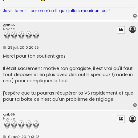
Je vis la nuit....car on m'a dit que j'allais mourir un jour !
grib65
Novice
M
29 juil. 2010 20:55
e
s
Merci pour ton soutient grez
s
a
g
Il était sacrément motivé ton garagiste, il est vrai qu'il faut
e
tout déposer et en plus avec des outils spéciaux (made in
rino) pour compliquer le tout.
j'espère que tu pourras récupérer ta VS rapidement et que
pour ta boite ce n'est qu'un problème de réglage.
grib65
Novice
M
01 août 2010 13:43