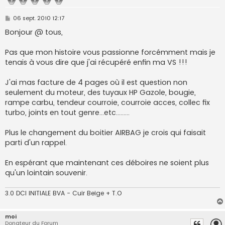
M
06 sept. 2010 12:17
e
s
Bonjour @ tous,
s
a
g
Pas que mon histoire vous passionne forcémment mais je
e
tenais à vous dire que j'ai récupéré enfin ma VS !!!
J'ai mas facture de 4 pages où il est question non
seulement du moteur, des tuyaux HP Gazole, bougie,
rampe carbu, tendeur courroie, courroie acces, collec fix
turbo, joints en tout genre...etc.........
Plus le changement du boitier AIRBAG je crois qui faisait
parti d'un rappel.
En espérant que maintenant ces déboires ne soient plus
qu'un lointain souvenir.
3.0 DCI INITIALE BVA - Cuir Beige + T.O
moi
Donateur du Forum