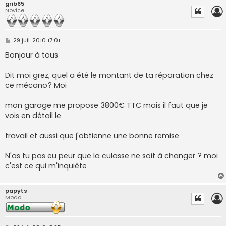
grib65
Novice
M
29 juil. 2010 17:01
e
s
Bonjour à tous
s
a
g
Dit moi grez, quel a été le montant de ta réparation chez
e
ce mécano? Moi
mon garage me propose 3800€ TTC mais il faut que je
vois en détail le
travail et aussi que j'obtienne une bonne remise.
N'as tu pas eu peur que la culasse ne soit à changer ? moi
c'est ce qui m'inquiète
papyts
Modo