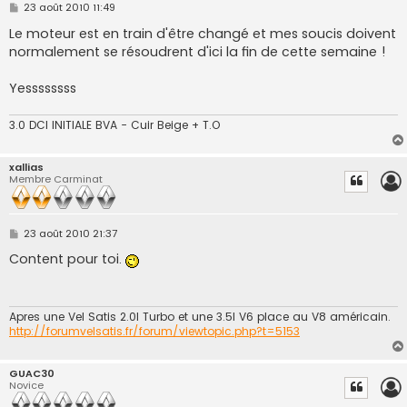
M
23 août 2010 11:49
e
s
Le moteur est en train d'être changé et mes soucis doivent
s
normalement se résoudrent d'ici la fin de cette semaine !
a
g
e
Yessssssss
3.0 DCI INITIALE BVA - Cuir Beige + T.O
xallias
Membre Carminat
M
23 août 2010 21:37
e
s
Content pour toi.
s
a
g
e
Apres une Vel Satis 2.0l Turbo et une 3.5l V6 place au V8 américain.
http://forumvelsatis.fr/forum/viewtopic.php?t=5153
GUAC30
Novice