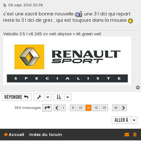
M
06 sept. 2010 20:38
e
s
c'est une sacré bonne nouvelle
une 3 l dci qui repart .
s
reste la 3 l dci de grez , qui est toujours dans la mouise
a
g
e
Velsatis 3.5 l v6 245 cv vert abysse + kit green vert
Répondre
Page
11
sur
18
350 messages
1
…
9
10
11
12
13
…
18
Précédente
Suivante
Aller à
Accueil
Index du forum