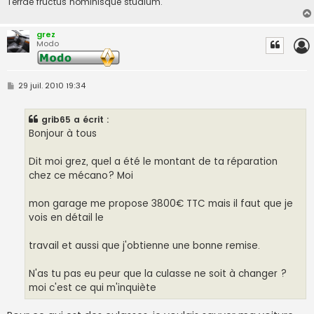
Terrae fructus hominisque studium.
grez
Modo
M
29 juil. 2010 19:34
e
s
s
grib65 a écrit :
a
g
Bonjour à tous
e
Dit moi grez, quel a été le montant de ta réparation
chez ce mécano? Moi
mon garage me propose 3800€ TTC mais il faut que je
vois en détail le
travail et aussi que j'obtienne une bonne remise.
N'as tu pas eu peur que la culasse ne soit à changer ?
moi c'est ce qui m'inquiète