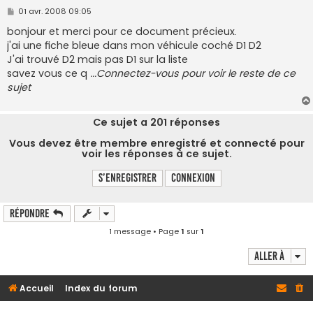
M
01 avr. 2008 09:05
e
s
bonjour et merci pour ce document précieux.
s
j'ai une fiche bleue dans mon véhicule coché D1 D2
a
g
J'ai trouvé D2 mais pas D1 sur la liste
e
savez vous ce q
...Connectez-vous pour voir le reste de ce
sujet
Ce sujet a
201
réponses
Vous devez être membre enregistré et connecté pour
voir les réponses à ce sujet.
S’enregistrer
Connexion
Répondre
1 message • Page
1
sur
1
Aller à
Accueil
Index du forum