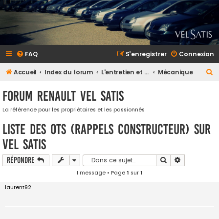
FAQ
S’enregistrer
Connexion
R
Accueil
Index du forum
L'entretien et la maintenance
Mécanique
e
Forum Renault VEL SATIS
c
h
La référence pour les propriétaires et les passionnés
e
Liste des OTS (rappels constructeur) sur
r
Vel Satis
c
Rechercher
Recherche a
Répondre
h
1 message • Page
1
sur
1
e
r
laurent92