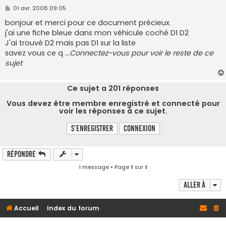
M
01 avr. 2008 09:05
e
s
bonjour et merci pour ce document précieux.
s
j'ai une fiche bleue dans mon véhicule coché D1 D2
a
g
J'ai trouvé D2 mais pas D1 sur la liste
e
savez vous ce q
...Connectez-vous pour voir le reste de ce
sujet
Ce sujet a
201
réponses
Vous devez être membre enregistré et connecté pour
voir les réponses à ce sujet.
S’enregistrer
Connexion
Répondre
1 message • Page
1
sur
1
Aller à
Accueil
Index du forum