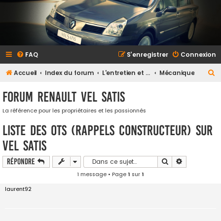
FAQ
S’enregistrer
Connexion
R
Accueil
Index du forum
L'entretien et la maintenance
Mécanique
e
Forum Renault VEL SATIS
c
h
La référence pour les propriétaires et les passionnés
e
Liste des OTS (rappels constructeur) sur
r
Vel Satis
c
Rechercher
Recherche a
Répondre
h
1 message • Page
1
sur
1
e
r
laurent92