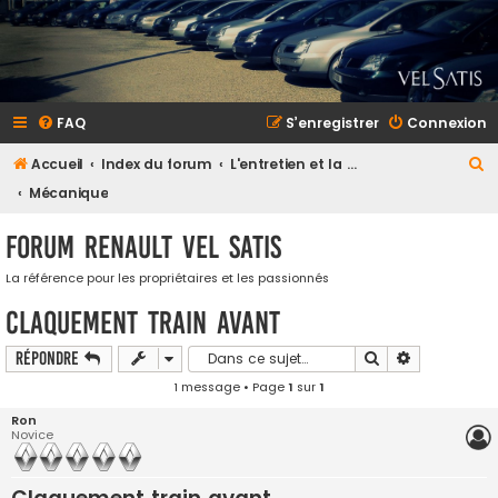
FAQ
S’enregistrer
Connexion
R
Accueil
Index du forum
L'entretien et la maintenance
e
Mécanique
c
Forum Renault VEL SATIS
h
e
La référence pour les propriétaires et les passionnés
r
Claquement train avant
c
Rechercher
Recherche a
Répondre
h
1 message • Page
1
sur
1
e
Ron
r
Novice