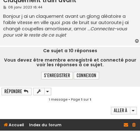
Claquement train avant
M
08 janv. 2023 18:44
e
s
Bonjour j ai un claquement avant un glong aléatoire a
s
faible vitesse en ville quoi ,pas de bruit sur autoroute.j ai
a
g
changé coupelles amortisseur, amor
...Connectez-vous
e
pour voir le reste de ce sujet
Ce sujet a
10
réponses
Vous devez être membre enregistré et connecté pour
voir les réponses à ce sujet.
S’enregistrer
Connexion
Répondre
1 message • Page
1
sur
1
Aller à
Accueil
Index du forum