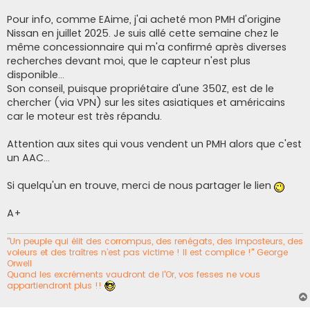
a
g
Pour info, comme EAime, j'ai acheté mon PMH d'origine
e
Nissan en juillet 2025. Je suis allé cette semaine chez le
même concessionnaire qui m'a confirmé après diverses
recherches devant moi, que le capteur n'est plus
disponible...
Son conseil, puisque propriétaire d'une 350Z, est de le
chercher (via VPN) sur les sites asiatiques et américains
car le moteur est très répandu.
Attention aux sites qui vous vendent un PMH alors que c'est
un AAC...
Si quelqu'un en trouve, merci de nous partager le lien
A+
"Un peuple qui élit des corrompus, des renégats, des imposteurs, des
voleurs et des traîtres n’est pas victime ! Il est complice !" George
Orwell
Quand les excréments vaudront de l'Or, vos fesses ne vous
appartiendront plus !!