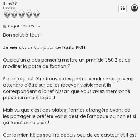
Sims78
Novice
M
08 juil. 2026 12:05
e
s
Bon salut à tous !
s
a
g
Je viens vous voir pour ce foutu PMH.
e
Quelqu'un a pas penser a mettre un pmh de 350 Z et de
modifier la patte de fixation ?
Sinon j’ai peut être trouver des pmh a vendre mais je veux
attendre d'être sur de les recevoir visiblement ils
correspondent a la ref Nissan que vous aviez mentionné
précédemment le post.
Mais vu que c’est des plates-formes étrangère avant de
les partager je préfère voir si c’est de l'arnaque ou non et si
ça fonctionne bien !
Car le mien hélas souffre depuis peu de ce capteur et il est