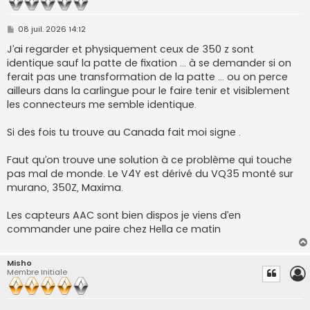
M
08 juil. 2026 14:12
e
s
J’ai regarder et physiquement ceux de 350 z sont
s
identique sauf la patte de fixation ... à se demander si on
a
g
ferait pas une transformation de la patte ... ou on perce
e
ailleurs dans la carlingue pour le faire tenir et visiblement
les connecteurs me semble identique.
Si des fois tu trouve au Canada fait moi signe .
Faut qu’on trouve une solution à ce problème qui touche
pas mal de monde. Le V4Y est dérivé du VQ35 monté sur
murano, 350Z, Maxima.
Les capteurs AAC sont bien dispos je viens d’en
commander une paire chez Hella ce matin
Misho
Membre Initiale