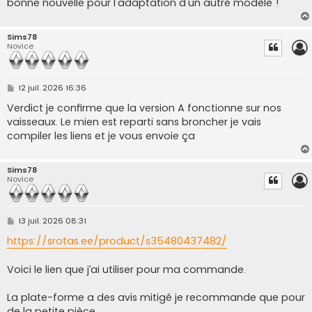
bonne nouvelle pour l'adaptation d'un autre modèle !
Sims78
Novice
M
12 juil. 2026 16:36
e
s
Verdict je confirme que la version A fonctionne sur nos
s
vaisseaux. Le mien est reparti sans broncher je vais
a
g
compiler les liens et je vous envoie ça
e
Sims78
Novice
M
13 juil. 2026 08:31
e
s
https://srotas.ee/product/s35480437482/
s
a
g
Voici le lien que j’ai utiliser pour ma commande.
e
La plate-forme a des avis mitigé je recommande que pour
de la petite pièce.