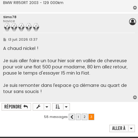
BMW R850RT 2003 - 129 000km
Sims78
Novice
M
13 juil. 2026 13:37
e
s
A chaud nickel !
s
a
g
Je suis aller faire un tour hier soir en vallée de chevreuse
e
pour voir une fiat 500 pour madame, 80 km allez retour,
pause le temps d'essayer 15 min la Fiat.
Je suis remonter dans l’espace ça démarre au quart de
tour sans soucis !
Répondre
58 messages
1
2
3
Précédente
Aller à