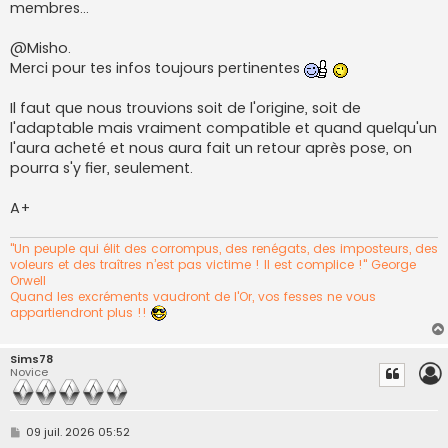
membres...
@Misho.
Merci pour tes infos toujours pertinentes
Il faut que nous trouvions soit de l'origine, soit de
l'adaptable mais vraiment compatible et quand quelqu'un
l'aura acheté et nous aura fait un retour après pose, on
pourra s'y fier, seulement.
A+
"Un peuple qui élit des corrompus, des renégats, des imposteurs, des
voleurs et des traîtres n’est pas victime ! Il est complice !" George
Orwell
Quand les excréments vaudront de l'Or, vos fesses ne vous
appartiendront plus !!
Sims78
Novice
M
09 juil. 2026 05:52
e