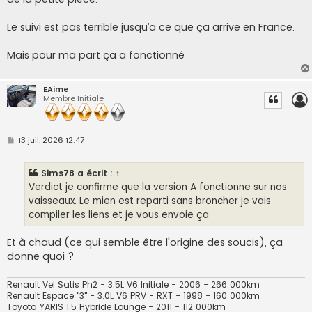
Le suivi est pas terrible jusqu’a ce que ça arrive en France.
Mais pour ma part ça a fonctionné
EAime
Membre Initiale
M
13 juil. 2026 12:47
e
s
s
Sims78
a écrit :
↑
a
g
Verdict je confirme que la version A fonctionne sur nos
e
vaisseaux. Le mien est reparti sans broncher je vais
compiler les liens et je vous envoie ça
Et à chaud (ce qui semble être l'origine des soucis), ça
donne quoi ?
Renault Vel Satis Ph2 - 3.5L V6 Initiale - 2006 - 266 000km
Renault Espace "3" - 3.0L V6 PRV - RXT - 1998 - 160 000km
Toyota YARIS 1.5 Hybride Lounge - 2011 - 112 000km