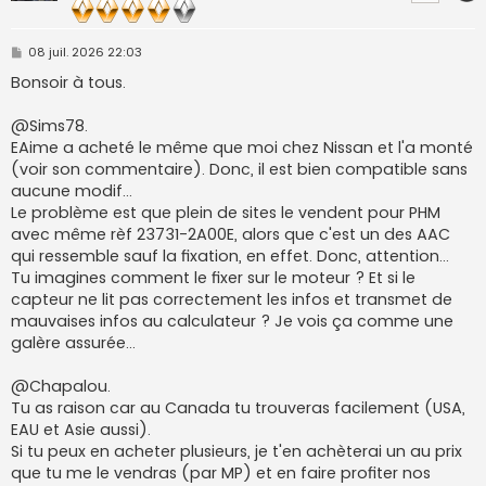
M
08 juil. 2026 22:03
e
s
Bonsoir à tous.
s
a
g
@Sims78.
e
EAime a acheté le même que moi chez Nissan et l'a monté
(voir son commentaire). Donc, il est bien compatible sans
aucune modif...
Le problème est que plein de sites le vendent pour PHM
avec même rèf 23731-2A00E, alors que c'est un des AAC
qui ressemble sauf la fixation, en effet. Donc, attention...
Tu imagines comment le fixer sur le moteur ? Et si le
capteur ne lit pas correctement les infos et transmet de
mauvaises infos au calculateur ? Je vois ça comme une
galère assurée...
@Chapalou.
Tu as raison car au Canada tu trouveras facilement (USA,
EAU et Asie aussi).
Si tu peux en acheter plusieurs, je t'en achèterai un au prix
que tu me le vendras (par MP) et en faire profiter nos