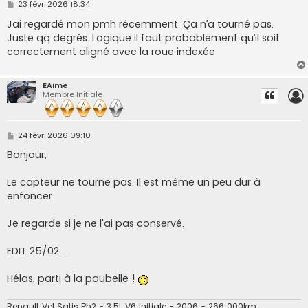
M
23 févr. 2026 18:34
e
s
Jai regardé mon pmh récemment. Ça n’a tourné pas.
s
Juste qq degrés. Logique il faut probablement qu’il soit
a
g
correctement aligné avec la roue indexée
e
EAime
Membre Initiale
M
24 févr. 2026 09:10
e
s
Bonjour,
s
a
g
Le capteur ne tourne pas. Il est même un peu dur à
e
enfoncer.
Je regarde si je ne l'ai pas conservé.
EDIT 25/02.....
Hélas, parti à la poubelle !
Renault Vel Satis Ph2 - 3.5L V6 Initiale - 2006 - 266 000km