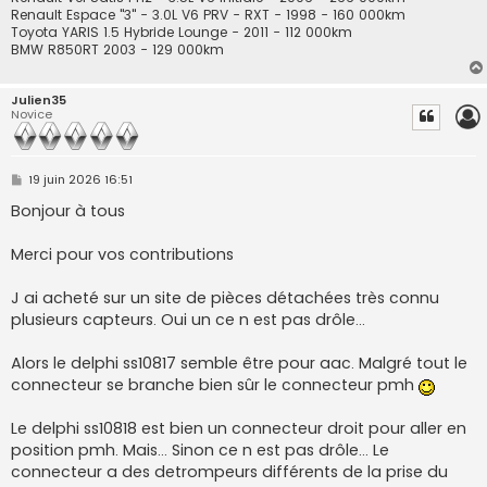
Renault Espace "3" - 3.0L V6 PRV - RXT - 1998 - 160 000km
Toyota YARIS 1.5 Hybride Lounge - 2011 - 112 000km
BMW R850RT 2003 - 129 000km
Julien35
Novice
M
19 juin 2026 16:51
e
s
Bonjour à tous
s
a
g
Merci pour vos contributions
e
J ai acheté sur un site de pièces détachées très connu
plusieurs capteurs. Oui un ce n est pas drôle...
Alors le delphi ss10817 semble être pour aac. Malgré tout le
connecteur se branche bien sûr le connecteur pmh
Le delphi ss10818 est bien un connecteur droit pour aller en
position pmh. Mais... Sinon ce n est pas drôle... Le
connecteur a des detrompeurs différents de la prise du