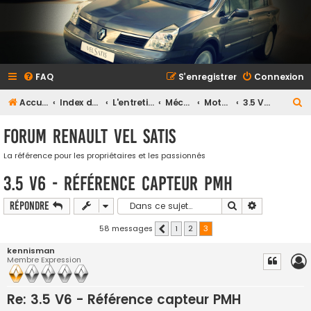
FAQ
S’enregistrer
Connexion
R
Accueil
Index du forum
L'entretien et la maintenance
Mécanique
Moteur
3.5 V6 245
e
Forum Renault VEL SATIS
c
h
La référence pour les propriétaires et les passionnés
e
3.5 V6 - Référence capteur PMH
r
Rechercher
Recherche a
Répondre
c
h
58 messages
1
2
3
Précédente
e
kennisman
Membre Expression
r
Re: 3.5 V6 - Référence capteur PMH