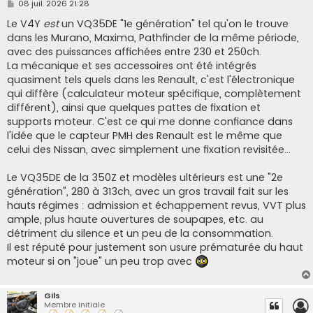
M
08 juil. 2026 21:28
e
s
Le V4Y
est
un VQ35DE "1e génération" tel qu'on le trouve
s
dans les Murano, Maxima, Pathfinder de la même période,
a
g
avec des puissances affichées entre 230 et 250ch.
e
La mécanique et ses accessoires ont été intégrés
quasiment tels quels dans les Renault, c'est l'électronique
qui diffère (calculateur moteur spécifique, complètement
différent), ainsi que quelques pattes de fixation et
supports moteur. C'est ce qui me donne confiance dans
l'idée que le capteur PMH des Renault est le même que
celui des Nissan, avec simplement une fixation revisitée...
Le VQ35DE de la 350Z et modèles ultérieurs est une "2e
génération", 280 à 313ch, avec un gros travail fait sur les
hauts régimes : admission et échappement revus, VVT plus
ample, plus haute ouvertures de soupapes, etc. au
détriment du silence et un peu de la consommation.
Il est réputé pour justement son usure prématurée du haut
moteur si on "joue" un peu trop avec
Gils
Membre Initiale