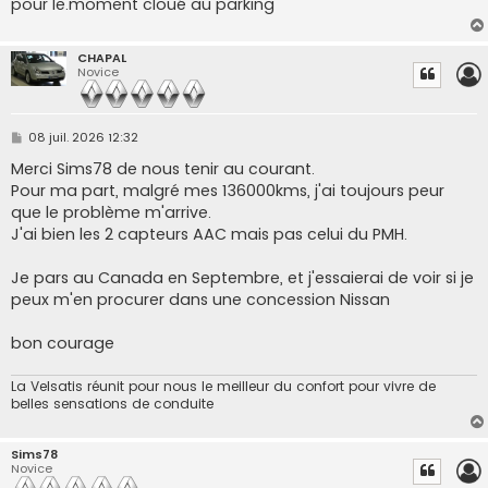
pour le.moment cloué au parking
CHAPAL
Novice
M
08 juil. 2026 12:32
e
s
Merci Sims78 de nous tenir au courant.
s
Pour ma part, malgré mes 136000kms, j'ai toujours peur
a
g
que le problème m'arrive.
e
J'ai bien les 2 capteurs AAC mais pas celui du PMH.
Je pars au Canada en Septembre, et j'essaierai de voir si je
peux m'en procurer dans une concession Nissan
bon courage
La Velsatis réunit pour nous le meilleur du confort pour vivre de
belles sensations de conduite
Sims78
Novice