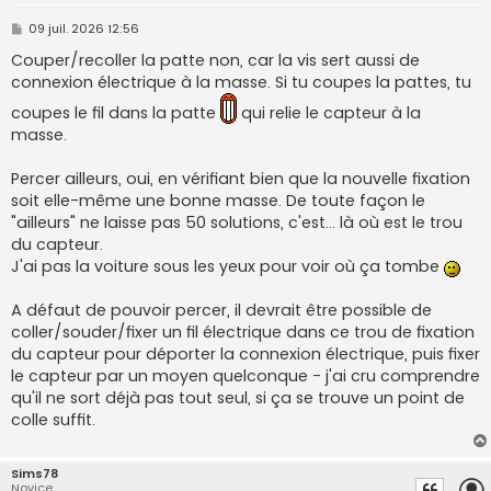
M
09 juil. 2026 12:56
e
s
Couper/recoller la patte non, car la vis sert aussi de
s
connexion électrique à la masse. Si tu coupes la pattes, tu
a
g
coupes le fil dans la patte
qui relie le capteur à la
e
masse.
Percer ailleurs, oui, en vérifiant bien que la nouvelle fixation
soit elle-même une bonne masse. De toute façon le
"ailleurs" ne laisse pas 50 solutions, c'est... là où est le trou
du capteur.
J'ai pas la voiture sous les yeux pour voir où ça tombe
A défaut de pouvoir percer, il devrait être possible de
coller/souder/fixer un fil électrique dans ce trou de fixation
du capteur pour déporter la connexion électrique, puis fixer
le capteur par un moyen quelconque - j'ai cru comprendre
qu'il ne sort déjà pas tout seul, si ça se trouve un point de
colle suffit.
Sims78
Novice