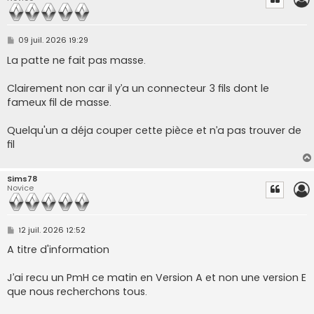
M
09 juil. 2026 19:29
e
s
La patte ne fait pas masse.
s
a
g
Clairement non car il y’a un connecteur 3 fils dont le
e
fameux fil de masse.
Quelqu'un a déja couper cette pièce et n’a pas trouver de
fil
Sims78
Novice
M
12 juil. 2026 12:52
e
s
A titre d'information
s
a
g
J’ai recu un PmH ce matin en Version A et non une version E
e
que nous recherchons tous.