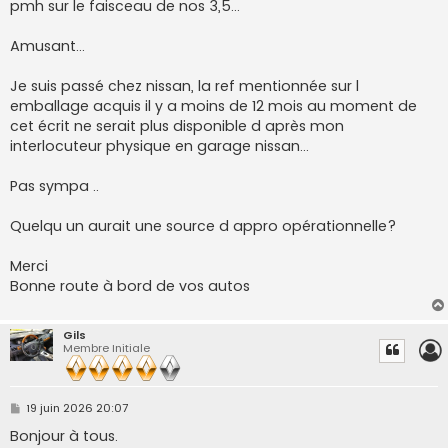
pmh sur le faisceau de nos 3,5...
Amusant...
Je suis passé chez nissan, la ref mentionnée sur l
emballage acquis il y a moins de 12 mois au moment de
cet écrit ne serait plus disponible d après mon
interlocuteur physique en garage nissan...
Pas sympa ..
Quelqu un aurait une source d appro opérationnelle?
Merci
Bonne route à bord de vos autos
Gils
Membre Initiale
M
19 juin 2026 20:07
e
s
Bonjour à tous.
s