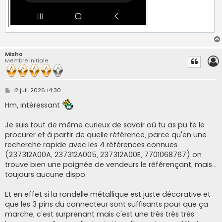
Misho
Membre Initiale
M
12 juil. 2026 14:30
e
s
Hm, intéressant
s
a
g
Je suis tout de même curieux de savoir où tu as pu te le
e
procurer et à partir de quelle référence, parce qu'en une
recherche rapide avec les 4 références connues
(237312A00A, 237312A005, 237312A00E, 7701068767) on
trouve bien une poignée de vendeurs le référençant, mais...
toujours aucune dispo.
Et en effet si la rondelle métallique est juste décorative et
que les 3 pins du connecteur sont suffisants pour que ça
marche, c'est surprenant mais c'est une très très très