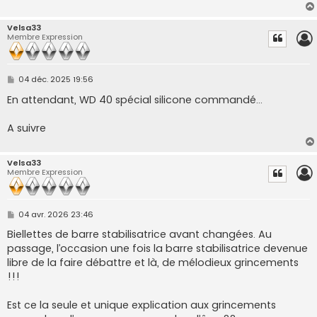
Velsa33
Membre Expression
M
04 déc. 2025 19:56
e
s
En attendant, WD 40 spécial silicone commandé...
s
a
g
A suivre
e
Velsa33
Membre Expression
M
04 avr. 2026 23:46
e
s
Biellettes de barre stabilisatrice avant changées. Au
s
passage, l’occasion une fois la barre stabilisatrice devenue
a
g
libre de la faire débattre et là, de mélodieux grincements
e
!!!
Est ce la seule et unique explication aux grincements