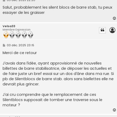
e
s
Salut, probablement les silent blocs de barre stab, tu peux
s
essayer de les graisser
a
g
e
Velsa33
Membre Expression
M
03 déc. 2025 23:15
e
s
Merci de ce retour
s
a
g
J’avais dans l’idée, ayant approvisionné de nouvelles
e
billettes de barre stabilisatrice, de déposer les actuelles et
de faire juste un bref essai sur un dos d’âne dans ma rue. Si
pb de Silentblocs de barre stab. alors sans biellettes elle ne
devrait plus grincer.
J’ai cru comprendre que le remplacement de ces
Silentblocs supposait de tomber une traverse sous le
moteur ?