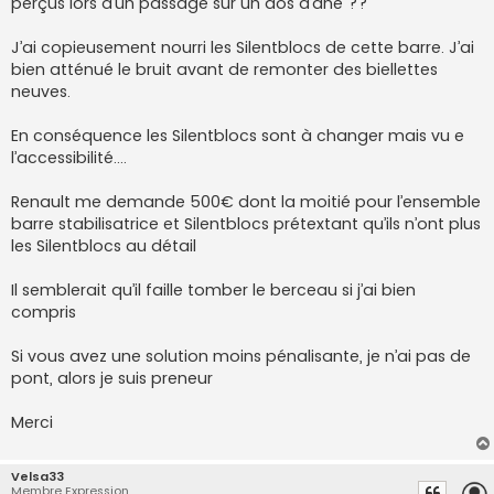
perçus lors d’un passage sur un dos d’âne ??
J’ai copieusement nourri les Silentblocs de cette barre. J’ai
bien atténué le bruit avant de remonter des biellettes
neuves.
En conséquence les Silentblocs sont à changer mais vu e
l’accessibilité….
Renault me demande 500€ dont la moitié pour l’ensemble
barre stabilisatrice et Silentblocs prétextant qu’ils n’ont plus
les Silentblocs au détail
Il semblerait qu’il faille tomber le berceau si j’ai bien
compris
Si vous avez une solution moins pénalisante, je n’ai pas de
pont, alors je suis preneur
Merci
Velsa33
Membre Expression