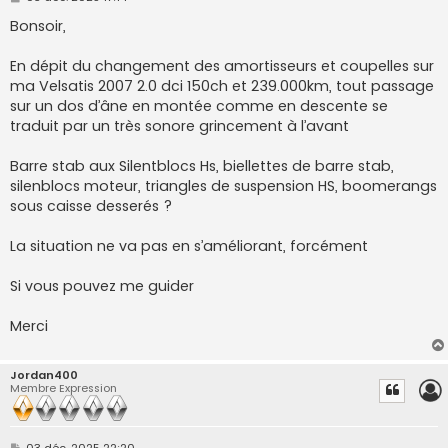
e
s
Bonsoir,
s
a
g
En dépit du changement des amortisseurs et coupelles sur
e
ma Velsatis 2007 2.0 dci 150ch et 239.000km, tout passage
sur un dos d’âne en montée comme en descente se
traduit par un très sonore grincement à l’avant
Barre stab aux Silentblocs Hs, biellettes de barre stab,
silenblocs moteur, triangles de suspension HS, boomerangs
sous caisse desserés ?
La situation ne va pas en s’améliorant, forcément
Si vous pouvez me guider
Merci
Jordan400
Membre Expression
M
03 déc. 2025 22:20