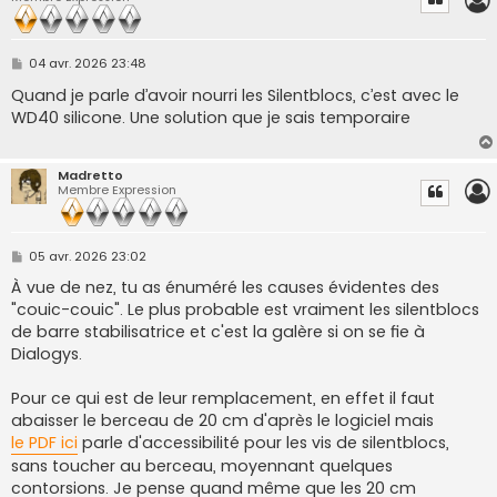
M
04 avr. 2026 23:48
e
s
Quand je parle d’avoir nourri les Silentblocs, c’est avec le
s
WD40 silicone. Une solution que je sais temporaire
a
g
e
Madretto
Membre Expression
M
05 avr. 2026 23:02
e
s
À vue de nez, tu as énuméré les causes évidentes des
s
"couic-couic". Le plus probable est vraiment les silentblocs
a
g
de barre stabilisatrice et c'est la galère si on se fie à
e
Dialogys.
Pour ce qui est de leur remplacement, en effet il faut
abaisser le berceau de 20 cm d'après le logiciel mais
le PDF ici
parle d'accessibilité pour les vis de silentblocs,
sans toucher au berceau, moyennant quelques
contorsions. Je pense quand même que les 20 cm