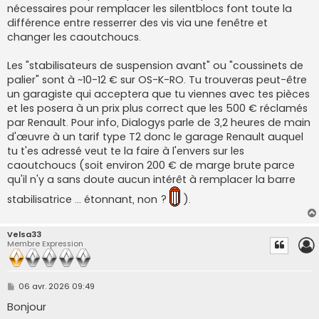
nécessaires pour remplacer les silentblocs font toute la
différence entre resserrer des vis via une fenêtre et
changer les caoutchoucs.
Les "stabilisateurs de suspension avant" ou "coussinets de
palier" sont à ~10-12 € sur OS-K-RO. Tu trouveras peut-être
un garagiste qui acceptera que tu viennes avec tes pièces
et les posera à un prix plus correct que les 500 € réclamés
par Renault. Pour info, Dialogys parle de 3,2 heures de main
d'œuvre à un tarif type T2 donc le garage Renault auquel
tu t'es adressé veut te la faire à l'envers sur les
caoutchoucs (soit environ 200 € de marge brute parce
qu'il n'y a sans doute aucun intérêt à remplacer la barre
stabilisatrice ... étonnant, non ?
).
Velsa33
Membre Expression
M
06 avr. 2026 09:49
e
s
Bonjour
s