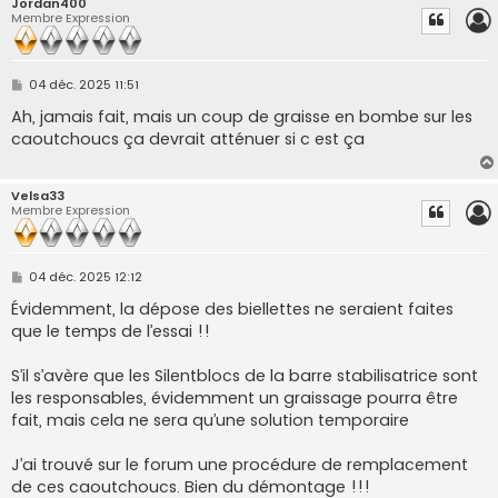
Jordan400
Membre Expression
M
04 déc. 2025 11:51
e
s
Ah, jamais fait, mais un coup de graisse en bombe sur les
s
caoutchoucs ça devrait atténuer si c est ça
a
g
e
Velsa33
Membre Expression
M
04 déc. 2025 12:12
e
s
Évidemment, la dépose des biellettes ne seraient faites
s
que le temps de l’essai !!
a
g
e
S’il s’avère que les Silentblocs de la barre stabilisatrice sont
les responsables, évidemment un graissage pourra être
fait, mais cela ne sera qu’une solution temporaire
J’ai trouvé sur le forum une procédure de remplacement
de ces caoutchoucs. Bien du démontage !!!