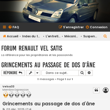
FAQ
S’enregistrer
Connexion
R
Accueil
Index du forum
L'entretien et la maintenance
Mécanique
Suspension
e
Forum Renault VEL SATIS
c
h
La référence pour les propriétaires et les passionnés
e
Grincements au passage de dos d’âne
r
Rechercher
Recherche a
Répondre
c
11 messages • Page
1
sur
1
h
Velsa33
e
Membre Expression
r
Grincements au passage de dos d’âne
M
03 déc. 2025 17:14