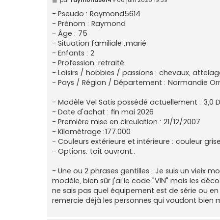
e
s
- Pseudo : Raymond5614
s
- Prénom : Raymond
a
g
- Âge : 75
e
- Situation familiale :marié
- Enfants : 2
- Profession :retraité
- Loisirs / hobbies / passions : chevaux, attela
- Pays / Région / Département : Normandie Or
- Modèle Vel Satis possédé actuellement : 3,0 D
- Date d'achat : fin mai 2026
- Première mise en circulation : 21/12/2007
- Kilométrage :177.000
- Couleurs extérieure et intérieure : couleur gris
- Options: toit ouvrant..
- Une ou 2 phrases gentilles : Je suis un vieix m
modèle, bien sûr j'ai le code "VIN" mais les d
ne sais pas quel équipement est de série ou en 
remercie déjà les personnes qui voudont bien m