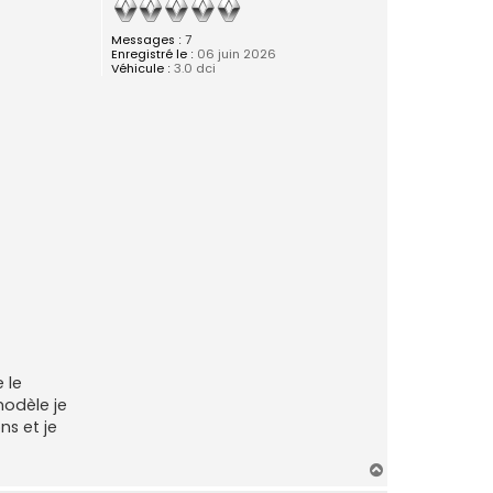
Messages :
7
Enregistré le :
06 juin 2026
Véhicule :
3.0 dci
 le
modèle je
ns et je
H
a