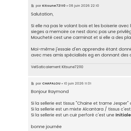
M
par
Kitsune72110
»
08 juin 2026 22:10
e
s
Salutation,
s
a
g
Si elle na pas le volant bois et les boiserie avec
e
sieges a memoire ce nest donc pas une privilège, 
Moucheté cest une carminat et si elle a des plas
Moi-même j'essaie d'en apprendre étant donné 
avec mes amis spécialisés eg en donnant des d
VelSaticalement Kitsune72110
M
par
CHAPALOU
»
10 juin 2026 11:01
e
s
Bonjour Raymond
s
a
g
Si la sellerie est tissus "Chaine et trame Jesper"
e
Si la sellerie est un mixte Alcantara / tissus c'e
Si la sellerie est un cuir perforé c'est une
Initiale
bonne journée