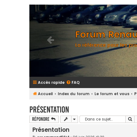
Forum Renaul
La référence pour les pro
Accès rapide
FAQ
Accueil
Index du forum
Le forum et vous
P
Présentation
Re
Répondre
Présentation
M
par
raymond5614
»
06 juin 2026 19:39