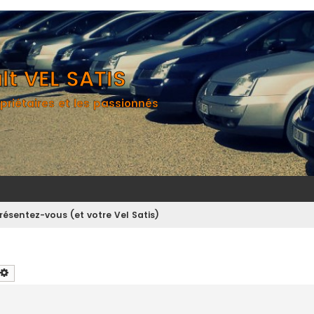
t VEL SATIS
priétaires et les passionnés
résentez-vous (et votre Vel Satis)
chercher
Recherche avancée