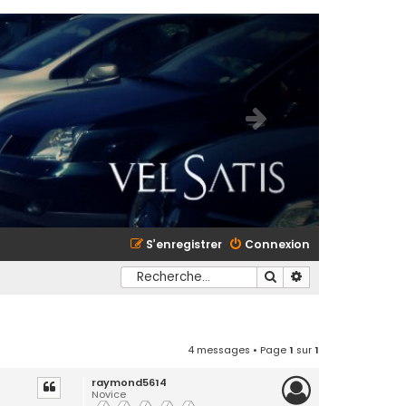
S’enregistrer
Connexion
Rechercher
Recherche avancé
4 messages • Page
1
sur
1
raymond5614
Novice