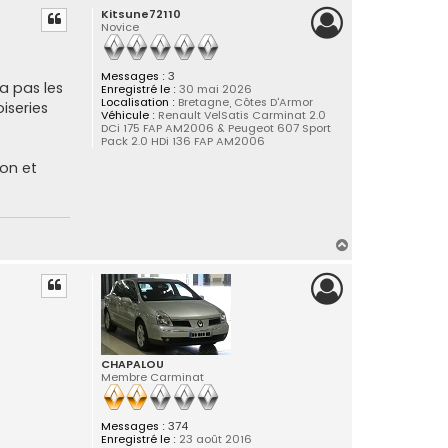
Kitsune72110
u
Novice
t
Messages :
3
na pas les
Enregistré le :
30 mai 2026
Localisation :
Bretagne, Côtes D'Armor
iseries
Véhicule :
Renault VelSatis Carminat 2.0
DCi 175 FAP AM2006 & Peugeot 607 Sport
Pack 2.0 HDi 136 FAP AM2006
on et
H
a
u
t
CHAPALOU
Membre Carminat
Messages :
374
Enregistré le :
23 août 2016