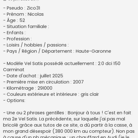
e
s
- Pseudo : Zico31
s
- Prénom : Nicolas
a
g
- Âge : 52
e
- Situation familiale :
- Enfants :
- Profession :
- Loisirs / hobbies / passions :
- Pays / Région / Département : Haute-Garonne
- Modèle Vel Satis possédé actuellement : 2.0 dci 150
Carminat
- Date d'achat : juillet 2025
- Première mise en circulation : 2007
- Kilométrage : 291000
- Couleurs extérieure et intérieure : gris clair
- Options:
- Une ou 2 phrases gentilles : Bonjour à tous ! C'est en fait
ma 2e Vel Satis. La précédente, sur laquelle j'ai pas mal
bricolé grâce aux tutos de ce site, a dû partir à la casse, à
mon grand désespoir (380 000 km au compteur). Non pas
à cause d'un pb mécanique : un chauffard en Audi (je le