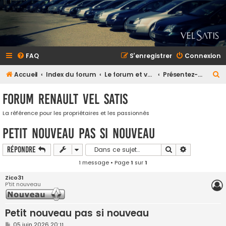
FAQ
S’enregistrer
Connexion
R
Accueil
Index du forum
Le forum et vous
Présentez-vous (et votre Vel Satis)
e
Forum Renault VEL SATIS
c
h
La référence pour les propriétaires et les passionnés
e
Petit nouveau pas si nouveau
r
Rechercher
Recherche a
Répondre
c
1 message • Page
1
sur
1
h
Zico31
e
P'tit nouveau
r
Petit nouveau pas si nouveau
M
05 juin 2026 20:11