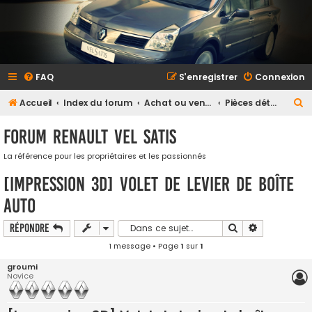
FAQ
S’enregistrer
Connexion
R
Accueil
Index du forum
Achat ou vente
Pièces détachées et accessoires
e
Forum Renault VEL SATIS
c
h
La référence pour les propriétaires et les passionnés
e
[Impression 3D] Volet de levier de boîte
r
auto
c
Rechercher
Recherche a
Répondre
h
1 message • Page
1
sur
1
e
r
groumi
Novice