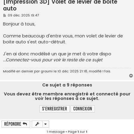
[Impression 3D] Volet de levier de boîte
auto
M
09 déc. 2025 19:47
e
s
Bonjour à tous,
s
a
g
Comme beaucoup d'entre vous, mon volet de levier de
e
boite auto s'est auto-détruit.
J'en ai donc modélisé un que je met à votre dispo
...Connectez-vous pour voir le reste de ce sujet
Modifié en dernier par
groumi
le 10 déc. 2025 21:18, modifié 1 fois.
Ce sujet a
9
réponses
Vous devez être membre enregistré et connecté pour
voir les réponses à ce sujet.
S’enregistrer
Connexion
Répondre
1 message • Page
1
sur
1