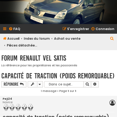
FAQ
S’enregistrer
Connexion
R
Accueil
Index du forum
Achat ou vente
e
Pièces détachées et accessoires
c
Forum Renault VEL SATIS
h
e
La référence pour les propriétaires et les passionnés
r
capacité de traction (poids remorquable)
c
Rechercher
Recherche a
Répondre
h
1 message • Page
1
sur
1
e
Peji24
r
Novice