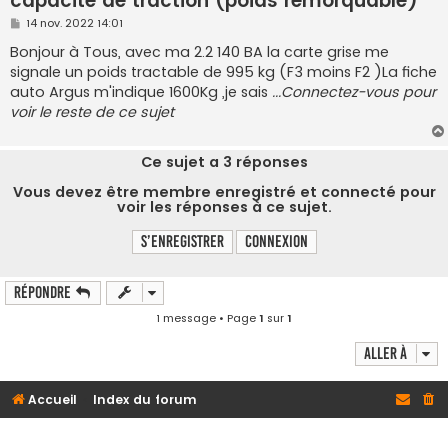
capacité de traction (poids remorquable)
M
14 nov. 2022 14:01
e
s
Bonjour à Tous, avec ma 2.2 140 BA la carte grise me
s
signale un poids tractable de 995 kg (F3 moins F2 )La fiche
a
g
auto Argus m'indique 1600Kg ,je sais
...Connectez-vous pour
e
voir le reste de ce sujet
Ce sujet a
3
réponses
Vous devez être membre enregistré et connecté pour
voir les réponses à ce sujet.
S’enregistrer
Connexion
Répondre
1 message • Page
1
sur
1
Aller à
Accueil
Index du forum