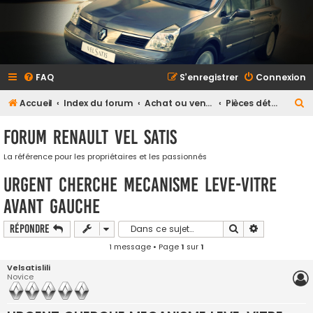
FAQ
S’enregistrer
Connexion
R
Accueil
Index du forum
Achat ou vente
Pièces détachées et accessoires
e
Forum Renault VEL SATIS
c
h
La référence pour les propriétaires et les passionnés
e
URGENT CHERCHE MECANISME LEVE-VITRE
r
AVANT GAUCHE
c
Rechercher
Recherche a
Répondre
h
1 message • Page
1
sur
1
e
r
Velsatislili
Novice