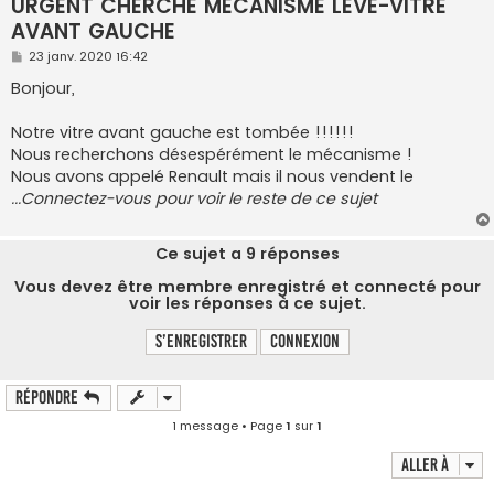
URGENT CHERCHE MECANISME LEVE-VITRE
AVANT GAUCHE
M
23 janv. 2020 16:42
e
s
Bonjour,
s
a
g
Notre vitre avant gauche est tombée !!!!!!
e
Nous recherchons désespérément le mécanisme !
Nous avons appelé Renault mais il nous vendent le
...Connectez-vous pour voir le reste de ce sujet
Ce sujet a
9
réponses
Vous devez être membre enregistré et connecté pour
voir les réponses à ce sujet.
S’enregistrer
Connexion
Répondre
1 message • Page
1
sur
1
Aller à